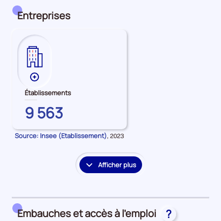
détail
des
Entreprises
embauches
et
accès
à
l'emploi
Plus
de
Établissements
données
HAUTE-
9 563
sur
CORSE
les
Établissements
Source: Insee (Etablissement)
Données
,
2023
pour
la
période
Afficher plus
le
détail
des
embauches
Embauches et accès à l’emploi
?
et