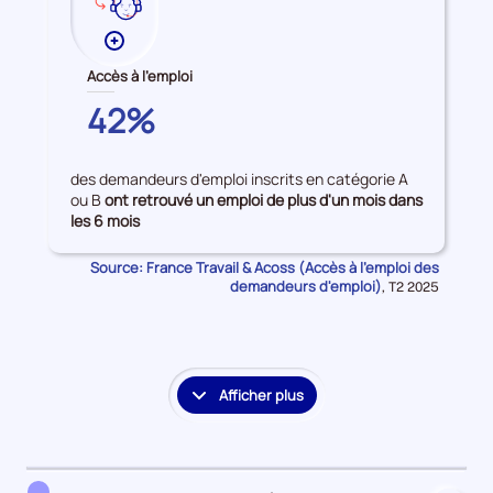
Plus
de
Accès à l'emploi
données
HAUTE-
42%
sur
CORSE
les
Accès
des demandeurs d'emploi inscrits en catégorie A
à
ou B
ont retrouvé un emploi de plus d'un mois dans
l'emploi
les 6 mois
Source: France Travail & Acoss (Accès à l'emploi des
demandeurs d'emploi)
Données
,
T2 2025
pour
la
période
Afficher plus
le
détail
des
embauches