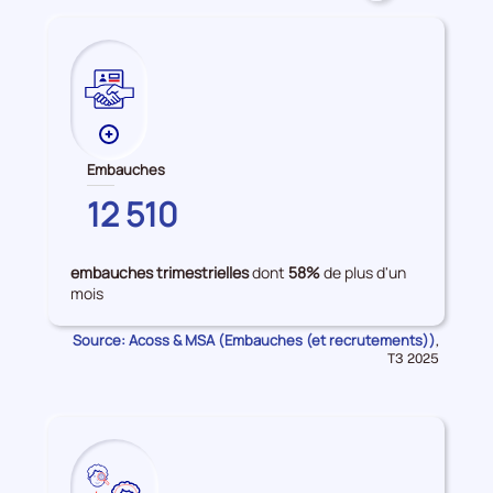
accès
à
l'emploi
Plus
de
Embauches
données
HAUTE-
12 510
sur
CORSE
les
Embauches
embauches trimestrielles
dont
58%
de plus d'un
mois
Source: Acoss & MSA (Embauches (et recrutements))
Données
,
pour
T3 2025
la
période