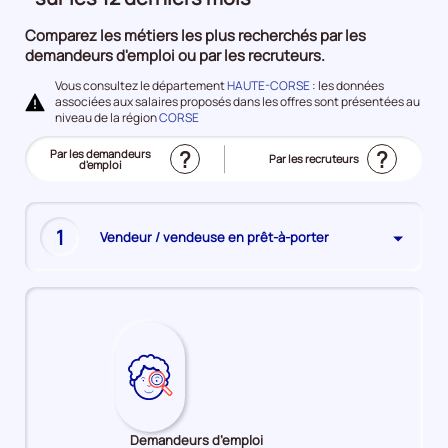
à
Comparez les métiers les plus recherchés par les
l'emploi
demandeurs d'emploi ou par les recruteurs.
Vous consultez le département
HAUTE-CORSE
: les données
associées aux salaires proposés dans les offres sont présentées au
niveau de la région
CORSE
?
?
Trier
Par les demandeurs
Trier
Par les recruteurs
le
d'emploi
le
(Affichage
top
top
actuel)
des
des
métiers
métiers
les
les
plus
plus
recherchés
1
Vendeur / vendeuse en prêt-à-porter
recherchés
Demandeurs d’emploi