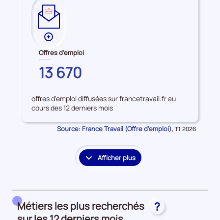
Plus
de
Offres d'emploi
données
HAUTE-
13 670
sur
CORSE
les
Offres
offres d'emploi diffusées sur francetravail.fr au
d'emploi
cours des 12 derniers mois
Source: France Travail (Offre d'emploi)
Données
,
T1 2026
pour
la
période
Afficher plus
le
détail
des
embauches
Métiers les plus recherchés
?
et
accès
sur les 12 derniers mois