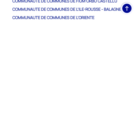
COMMUNAUTE DE COMMUNES DE FIUM'ORBU CASTELLU
Haut
COMMUNAUTE DE COMMUNES DE L'ILE-ROUSSE - BALAGNE
de
COMMUNAUTE DE COMMUNES DE L'ORIENTE
pag
COMMUNAUTE DE COMMUNES DE LA CASTAGNICCIA-CASINCA
COMMUNAUTE DE COMMUNES DE LA COSTA VERDE
COMMUNAUTE DE COMMUNES DE MARANA-GOLO
COMMUNAUTE DE COMMUNES DU CAP CORSE
COMMUNAUTE DE COMMUNES DU CENTRE CORSE
COMMUNAUTE DE COMMUNES NEBBIU - CONCA D'ORO
COMMUNAUTE DE COMMUNES PASQUALE PAOLI
Autres Départements
CORSE-DU-SUD
Nos
RÉSEAUX SOCIAUX