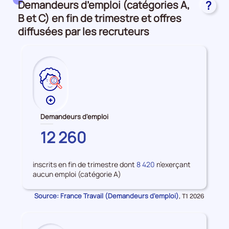
Demandeurs d’emploi (catégories A,
?
et
accès
B et C) en fin de trimestre et offres
à
diffusées par les recruteurs
l'emploi
Plus
de
Demandeurs d'emploi
données
HAUTE-
12 260
sur
CORSE
les
Demandeurs
inscrits en fin de trimestre dont
8 420
n’exerçant
d'emploi
aucun emploi (catégorie A)
Source: France Travail (Demandeurs d'emploi)
Données
,
T1 2026
pour
la
période