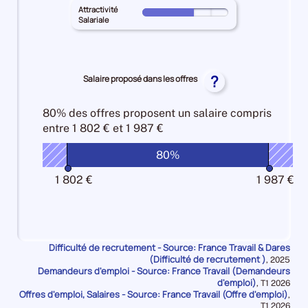
100%
HAUTE-
géographique
territoire
Attractivité
les
Pour
CORSE
Salariale
10%
principal
Intensité
le
pour
HAUTE-
d'embauche
territoire
les
CORSE
100%
principal
Lien
pour
HAUTE-
?
Salaire proposé dans les offres
formation
les
CORSE
-
Manque
pour
métier
80% des offres
proposent un salaire compris
de
les
25%
entre
1 802 € et 1 987 €
main
Attractivité
d'oeuvre
Salariale
80%
10%
50%
1 802 €
1 987 €
Difficulté de recrutement - Source: France Travail & Dares
(Difficulté de recrutement )
Données
,
2025
Demandeurs d'emploi - Source: France Travail (Demandeurs
pour
la
d'emploi)
Données
,
T1 2026
période
Offres d'emploi, Salaires - Source: France Travail (Offre d'emploi)
pour
,
la
Données
T1 2026