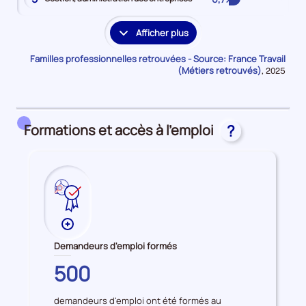
Afficher plus
les
familles
Familles professionnelles retrouvées - Source: France Travail
professionnelles
(Métiers retrouvés)
Données
,
2025
pour
supplémentaires
la
période
Formations et accès à l'emploi
?
Plus
de
Demandeurs d'emploi formés
données
HAUTE-
500
sur
CORSE
les
demandeurs d'emploi ont été formés au
Demandeurs