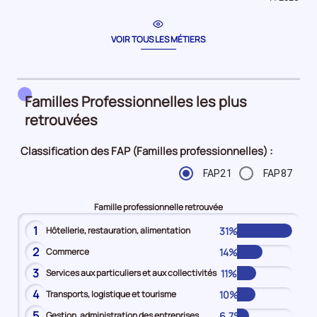
période
pour
la
période
VOIR TOUS LES MÉTIERS
Familles Professionnelles les plus
retrouvées
Classification des FAP (Familles professionnelles) :
FAP21
FAP87
Famille professionnelle retrouvée
1
31%
Hôtellerie, restauration, alimentation
2
14%
Commerce
3
11%
Services aux particuliers et aux collectivités
4
10%
Transports, logistique et tourisme
5
6,7%
Gestion, administration des entreprises