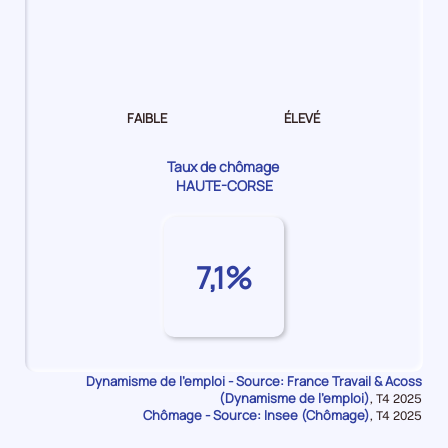
Dynamisme
de
l'emploi Faible
FAIBLE
ÉLEVÉ
Taux de chômage
HAUTE-CORSE
7,1%
Dynamisme de l'emploi - Source: France Travail & Acoss
(Dynamisme de l'emploi)
Données
,
T4 2025
Chômage - Source: Insee (Chômage)
pour
Données
,
T4 2025
la
pour
période
la