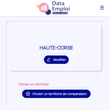
Menu
Panorama
du
territoire
HAUTE-
CORSE
HAUTE-CORSE
Modifier
le
territoire
principal
Choisir un territoire
Choisir un territoire de comparaison