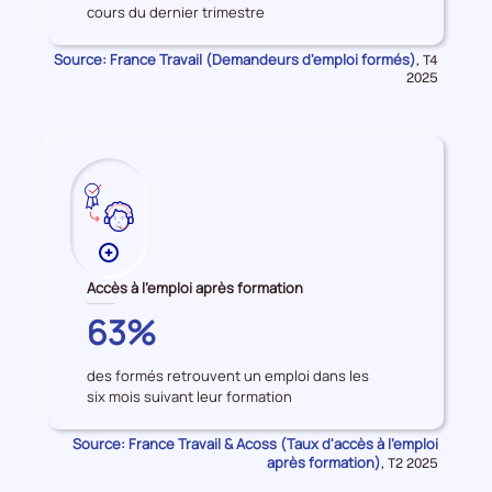
cours du dernier trimestre
d'emploi
formés
Source: France Travail (Demandeurs d'emploi formés)
Données
,
T4
pour
2025
la
période
Plus
de
Accès à l'emploi après formation
données
HAUTE-
63%
sur
CORSE
les
des formés retrouvent un emploi dans les
Accès
six mois suivant leur formation
à
l'emploi
Source: France Travail & Acoss (Taux d'accès à l'emploi
après
après formation)
Données
,
T2 2025
formation
pour