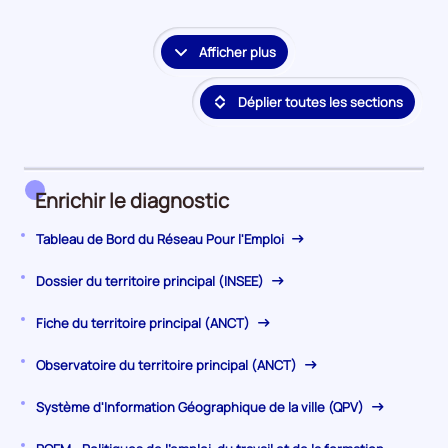
la
période
Afficher plus
le
détail
Déplier toutes les sections
des
embauches
et
accès
à
Enrichir le diagnostic
l'emploi
Tableau de Bord du Réseau Pour l'Emploi
Dossier du territoire principal (INSEE)
Fiche du territoire principal (ANCT)
Observatoire du territoire principal (ANCT)
Système d'Information Géographique de la ville (QPV)