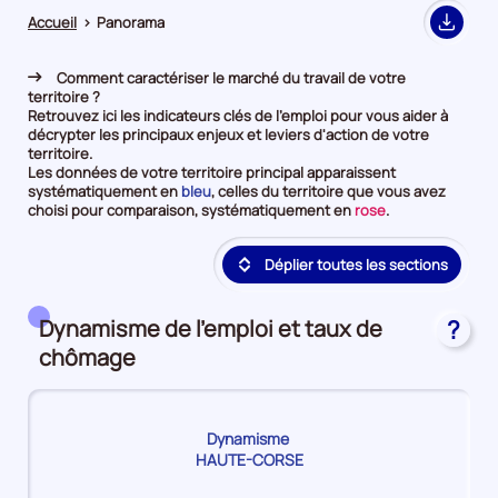
Accueil
>
Panorama
Export
Comment caractériser le marché du travail de votre
territoire ?
Retrouvez ici les indicateurs clés de l'emploi pour vous aider à
décrypter les principaux enjeux et leviers d'action de votre
territoire.
Les données de votre territoire principal apparaissent
et
systématiquement en
bleu
, celles du territoire que vous avez
en
et
choisi pour comparaison, systématiquement en
rose
.
première
en
position
deuxième
Déplier toutes les sections
par
position
catégorie
par
de
catégorie
donnée
de
Dynamisme de l'emploi et taux de
?
donnée
chômage
Dynamisme
HAUTE-CORSE