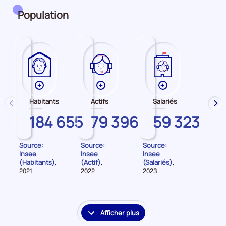
période
Population
Plus
Plus
Plus
de
de
de
Habitants
Actifs
Salariés
précédent
sui
données
données
données
HAUTE-
184 655
HAUTE-
79 396
HAUTE-
59 323
sur
sur
sur
CORSE
CORSE
CORSE
les
les
les
Habitants
Actifs
Salariés
Source:
Source:
Source:
Insee
Insee
Insee
(Habitants)
(Actif)
(Salariés)
,
,
,
Données
Données
Données
2021
2022
2023
pour
pour
pour
la
la
la
période
période
période
Afficher plus
le