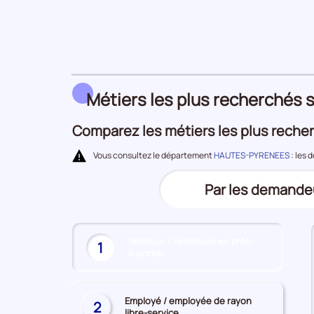
Demandeurs
d'emploi
Métiers les plus recherchés s
Comparez les métiers les plus recher
Vous consultez le département
HAUTES-PYRENEES
: les 
Trier
Par les demande
(Affichage
le
actuel)
top
Vendeur / vendeuse en prêt-
des
1
à-porter
(Affichage
métiers
actuel)
les
plus
Employé / employée de rayon
2
libre-service