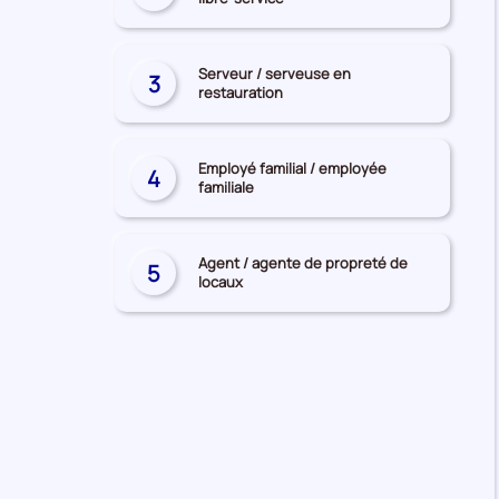
recherchés
Serveur / serveuse en
3
restauration
Employé familial / employée
4
familiale
Agent / agente de propreté de
5
locaux