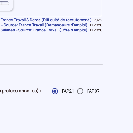
ue
 France Travail & Dares (Difficulté de recrutement )
Données
,
2025
- Source: France Travail (Demandeurs d'emploi)
pour
Données
,
T1 2026
la
 Salaires - Source: France Travail (Offre d'emploi)
pour
Données
,
T1 2026
période
la
pour
période
la
période
 professionnelles) :
FAP21
FAP87