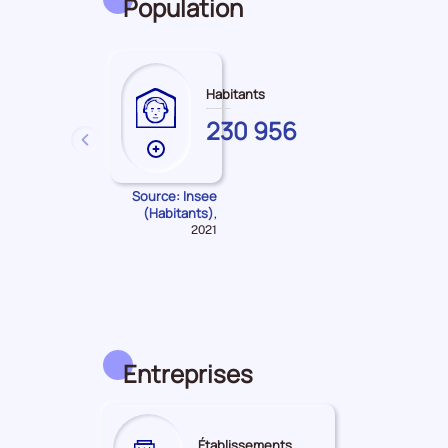
Population
Habitants
HAUTES-
230 956
PYRENEES
précédent
Plus
de
données
Source: Insee
(Habitants)
Données
,
sur
pour
2021
les
la
Habitants
période
Entreprises
Établissements