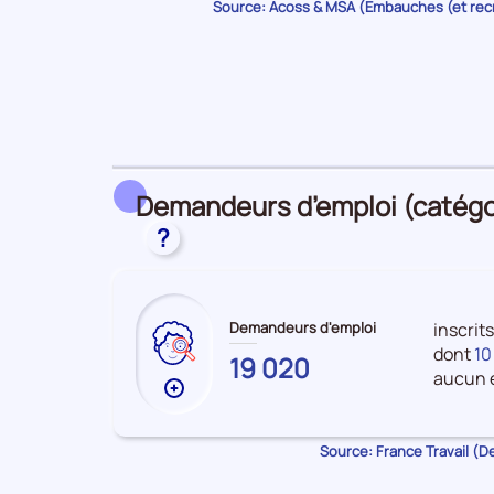
Source: Acoss & MSA (Embauches (et re
sur
les
Embauches
Demandeurs d’emploi (catégori
?
Demandeurs d'emploi
inscrits
dont
10
HAUTES-
19 020
aucun e
PYRENEES
Plus
de
données
Source: France Travail (
sur
les