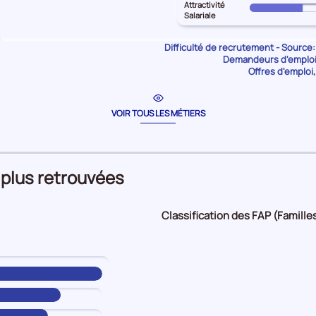
géographiq
territoire
Attractivité
les
Pour
PYRENEES
Salariale
10%
principal
Intensité
le
pour
HAUTES-
d'embauche
territoire
les
Difficulté de recrutement - Source:
PYRENEES
50%
principal
Demandeurs d'emploi 
Lien
pour
Offres d'emploi,
HAUTES-
formation
les
PYRENEES
-
Manque
pour
métier
de
VOIR TOUS LES MÉTIERS
les
25%
main
Attractivité
d'oeuvre
Salariale
10%
50%
 plus retrouvées
Classification des FAP (Familles