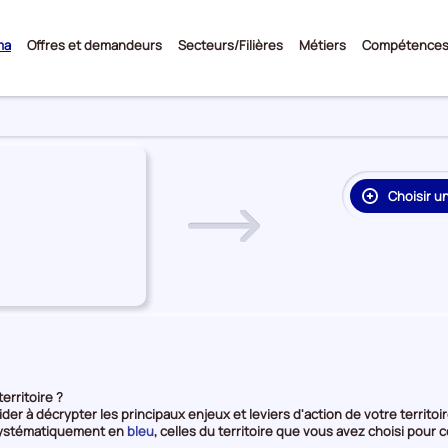
Sous-
ma
Offres et demandeurs
Secteurs/Filières
Métiers
Compétence
menu
Choisir u
re
on
rie
e
erritoire ?
ider à décrypter les principaux enjeux et leviers d'action de votre territoir
et
 systématiquement en
bleu
, celles du territoire que vous avez choisi po
en