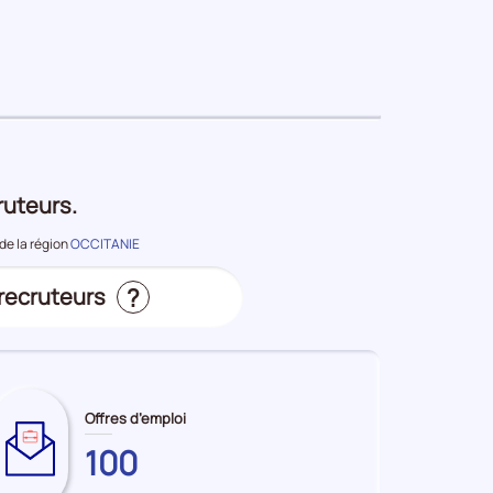
période
ruteurs.
de la région
OCCITANIE
?
 recruteurs
s
Offres d’emploi
100