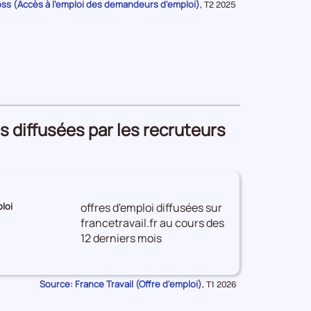
oss (Accès à l'emploi des demandeurs d'emploi)
Données
,
T2 2025
pour
la
période
s diffusées par les recruteurs
loi
offres d'emploi diffusées sur
francetravail.fr au cours des
12 derniers mois
ES
Source: France Travail (Offre d'emploi)
Données
,
T1 2026
pour
la