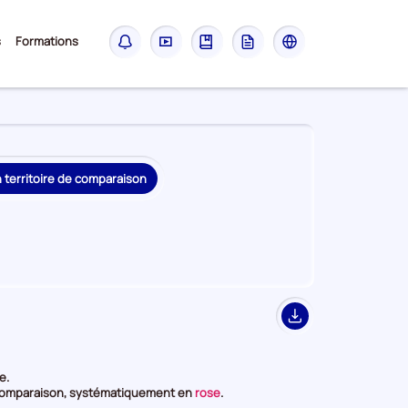
Sous-
s
Formations
Notifications
Didacticiel
Guide
Glossaire
Les
menu
sites
France
Travail
n territoire de comparaison
Export
e.
et
ur comparaison, systématiquement en
rose
.
en