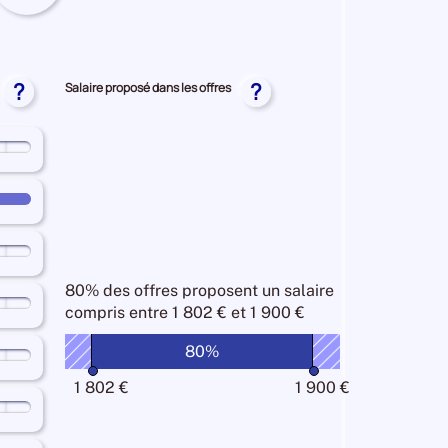
chés
re
r
al
se
S-
?
?
Salaire proposé dans les offres
EES
80% des offres
proposent un salaire
compris entre
1 802 € et 1 900 €
80%
1 802 €
1 900 €
n