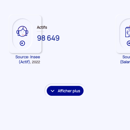
Actifs
HAUTES-
98 649
PYRENEES
Plus
de
données
Source: Insee
Sou
(Actif)
(Sala
Données
,
2022
sur
pour
les
la
Actifs
période
Afficher plus
le
détail
des
embauches
et
accès