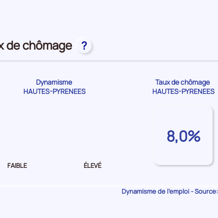
première
position
par
catégorie
de
ux de chômage
?
donnée
Dynamisme
Taux de chômage
HAUTES-PYRENEES
HAUTES-PYRENEES
Dynamisme
de
8,0%
l'emploi Moyen
FAIBLE
ÉLEVÉ
Dynamisme de l'emploi - Source: