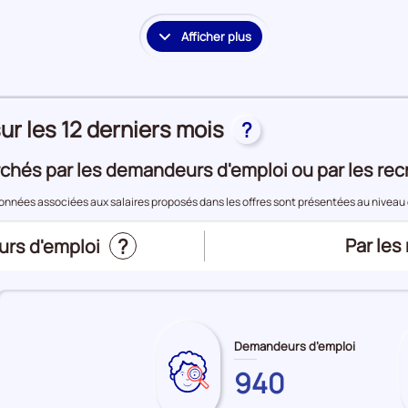
période
Offres
d'emploi
Afficher plus
le
détail
des
embauches
ur les 12 derniers mois
et
?
accès
à
chés par les demandeurs d'emploi ou par les rec
l'emploi
données associées aux salaires proposés dans les offres sont présentées au niveau 
?
Trier
Par les
urs d'emploi
le
top
des
métier
Demandeurs d’emploi
les
940
Sur
pour
plus
le
: