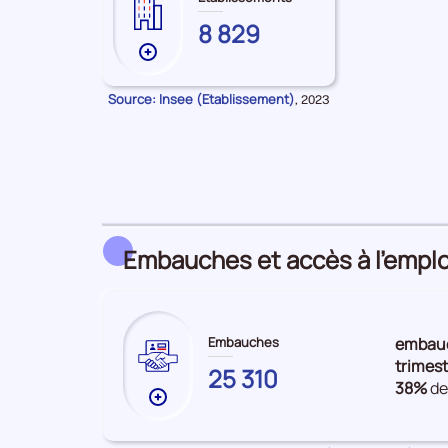
HAUTES-
8 829
PYRENEES
Plus
de
données
Source: Insee (Etablissement)
Données
,
2023
pour
sur
la
les
période
Établissements
Embauches et accès à l’emplo
Embauches
embau
trimest
HAUTES-
25 310
38%
de
PYRENEES
Plus
de
données