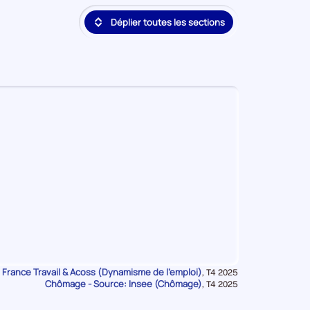
deuxième
Déplier toutes les sections
position
par
catégorie
de
donnée
 France Travail & Acoss (Dynamisme de l'emploi)
Données
,
T4 2025
Chômage - Source: Insee (Chômage)
pour
Données
,
T4 2025
la
pour
période
la