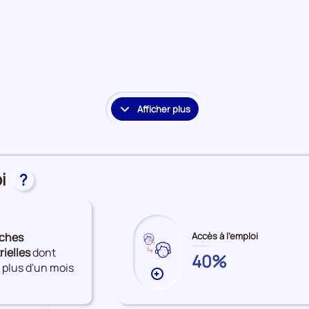
à
l'emploi
Afficher plus
le
détail
des
embauches
i
et
?
accès
à
l'emploi
ches
Accès à l'emploi
rielles
dont
HAUTES-
40%
 plus d'un mois
PYRENEES
Plus
de
données