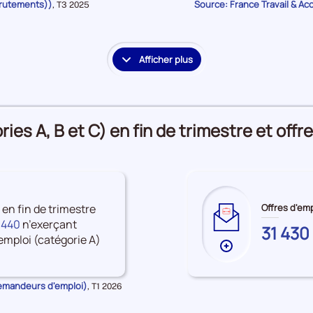
crutements))
Source: France Travail & Ac
Données
,
T3 2025
sur
pour
la
les
période
Accès
à
Afficher plus
le
l'emploi
détail
des
embauches
es A, B et C) en fin de trimestre et offre
et
accès
à
l'emploi
 en fin de trimestre
Offres d'emp
 440
n’exerçant
HAUTES-
31 430
mploi (catégorie A)
PYRENE
Plus
de
données
Demandeurs d'emploi)
Données
,
T1 2026
sur
pour
la
les