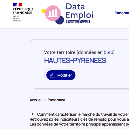
Panora
Panorama
du
et
Votre territoire (données en
bleu
)
territoire
HAUTES-PYRENEES
en
HAUTES-
premiè
PYRENEES
positi
Modifier
par
le
catégo
territoire
de
principal
donné
Accueil
>
Panorama
Comment caractériser le marché du travail de votre t
Retrouvez ici les indicateurs clés de l'emploi pour vous a
Les données de votre territoire principal apparaissent