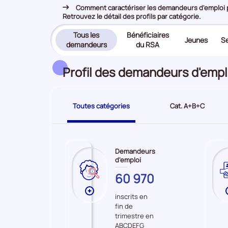
Comment caractériser les demandeurs d'emploi pr
Retrouvez le détail des profils par catégorie.
Tous les
Bénéficiaires
Jeunes
Se
(page
demandeurs
du RSA
active)
Profil des demandeurs d'empl
Toutes catégories
Cat. A+B+C
Demandeurs
d'emploi
SOMME
60 970
Plus
inscrits en
de
fin de
données
trimestre en
sur
ABCDEFG