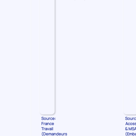
les
Demandeurs
d'emploi
Source:
Sourc
France
Acos
Travail
& MS
(Demandeurs
(Emb