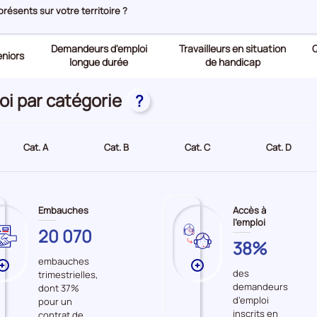
ésents sur votre territoire ?
Demandeurs d'emploi
Travailleurs en situation
Q
niors
longue durée
de handicap
oi par catégorie
?
Cat. A
Cat. B
Cat. C
Cat. D
Embauches
Accès à
l'emploi
SOMME
20 070
SOMME
38%
embauches
Plus
Plus
des
trimestrielles,
de
de
demandeurs
dont 37%
données
données
d'emploi
pour un
sur
sur
inscrits en
contrat de