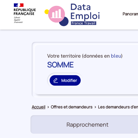
Panora
Panorama
du
et
Votre territoire (données en
bleu
)
territoire
SOMME
en
SOMME
premiè
positi
Modifier
par
le
catégo
territoire
de
principal
donné
Accueil
>
Offres et demandeurs
>
Les demandeurs d'em
Rapprochement