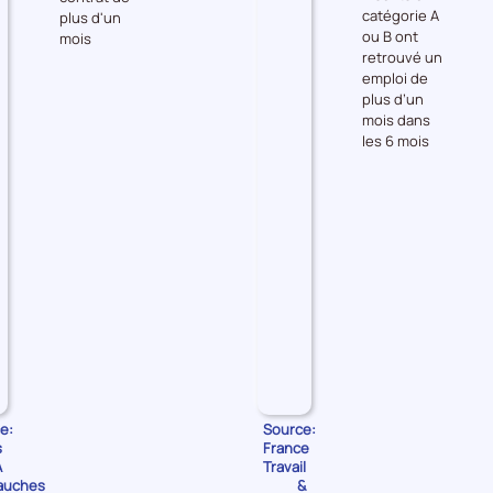
catégorie A
plus d'un
les
les
ou B ont
mois
Embauches
Accès
retrouvé un
à
emploi de
l'emploi
plus d’un
mois dans
les 6 mois
e:
Source:
s
France
A
Travail
auches
&