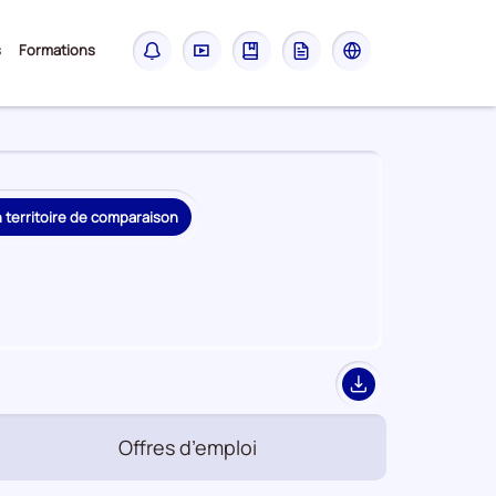
Sous-
s
Formations
Notifications
Didacticiel
Guide
Glossaire
Les
menu
sites
France
Travail
n territoire de comparaison
Export
Offres d’emploi