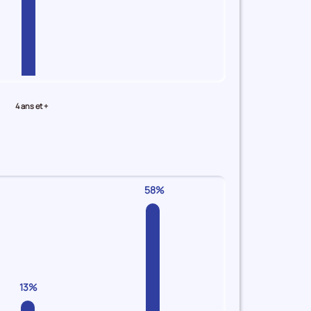
4 ans et +
58%
13%