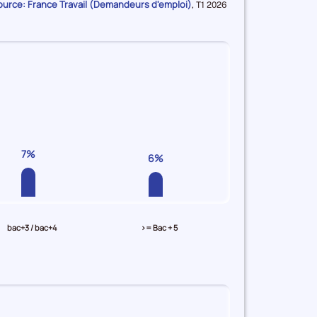
ource: France Travail (Demandeurs d'emploi)
Données
,
T1 2026
pour
la
période
7%
6%
bac+3 / bac+4
>= Bac + 5