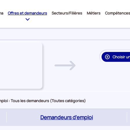
Sous-
ma
Offres et demandeurs
Secteurs/Filières
Métiers
Compétence
menu
Choisir u
re
on
rie
e
ploi : Tous les demandeurs (Toutes catégories)
(page
Demandeurs d'emploi
active)