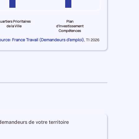
uartiers Prioritaires
Plan
de la Ville
d'Investissement
Compétences
ource: France Travail (Demandeurs d'emploi)
Données
,
T1 2026
pour
la
période
 demandeurs de votre territoire