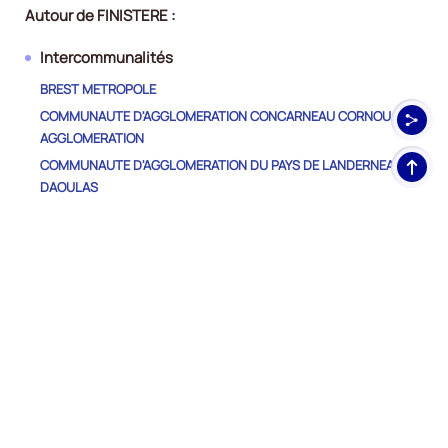
Autour de FINISTERE :
Intercommunalités
BREST METROPOLE
COMMUNAUTE D'AGGLOMERATION CONCARNEAU CORNOUAILLE
AGGLOMERATION
Haut
COMMUNAUTE D'AGGLOMERATION DU PAYS DE LANDERNEAU-
de
DAOULAS
pag
COMMUNAUTE D'AGGLOMERATION MORLAIX COMMUNAUTE
COMMUNAUTE D'AGGLOMERATION QUIMPER BRETAGNE
OCCIDENTALE
COMMUNAUTE D'AGGLOMERATION QUIMPERLE COMMUNAUTE
COMMUNAUTE DE COMMUNES CAP SIZUN - POINTE DU RAZ
COMMUNAUTE DE COMMUNES COMMUNAUTE LESNEVEN COTE
DES LEGENDES
COMMUNAUTE DE COMMUNES DE HAUTE CORNOUAILLE
COMMUNAUTE DE COMMUNES DOUARNENEZ COMMUNAUTE
COMMUNAUTE DE COMMUNES DU HAUT PAYS BIGOUDEN