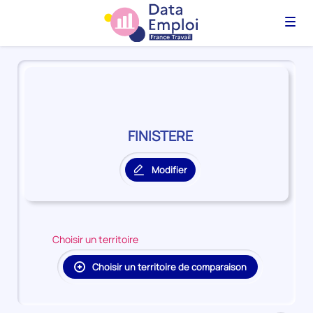
Menu
Panorama
du
territoire
FINISTERE
FINISTERE
Modifier
le
territoire
principal
Choisir un territoire
Choisir un territoire de comparaison