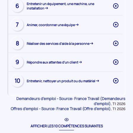
Visiter
de
Entretenir un équipement, une machine, une
6
installation
la
la
page
compétence
Visiter
de
7
Animer, coordonner une équipe
la
la
page
compétence
Visiter
de
8
Réaliser des services d'aide à la personne
la
la
page
compétence
Visiter
de
9
Répondre aux attentes d'un client
la
la
page
compétence
Visiter
de
10
Entretenir, nettoyer un produit ou du matériel
la
la
page
compétence
de
Demandeurs d'emploi - Source: France Travail (Demandeurs
la
d'emploi)
Données
,
T1 2026
Offres d'emploi - Source: France Travail (Offre d'emploi)
pour
Données
,
T1 2026
compétence
la
pour
période
la
période
AFFICHER LES 10 COMPÉTENCES SUIVANTES