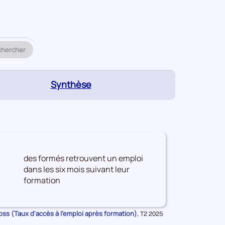
chercher
(page
Synthèse
active)
des formés retrouvent un emploi
dans les six mois suivant leur
formation
oss (Taux d'accès à l'emploi après formation)
Données
,
T2 2025
pour