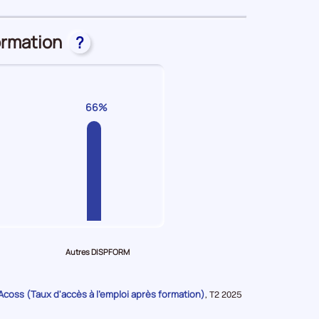
période
ormation
?
66%
Autres DISPFORM
 Acoss (Taux d'accès à l'emploi après formation)
Données
,
T2 2025
pour
la