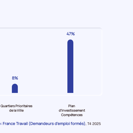
47%
8%
Quartiers Prioritaires
Plan
de la Ville
d'Investissement
Compétences
: France Travail (Demandeurs d'emploi formés)
Données
,
T4 2025
pour
la