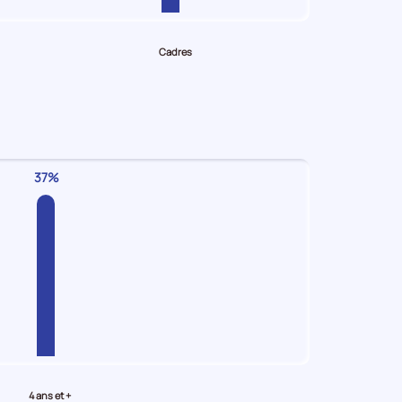
Cadres
37%
4 ans et +