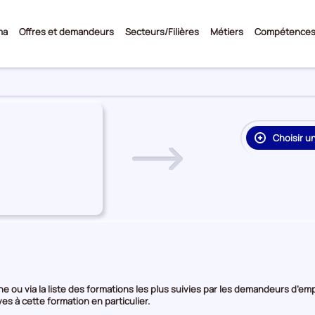
Sous-
ma
Offres et demandeurs
Secteurs/Filières
Métiers
Compétence
menu
Choisir u
re
on
rie
e
e ou via la liste des formations les plus suivies par les demandeurs d’emp
es à cette formation en particulier.