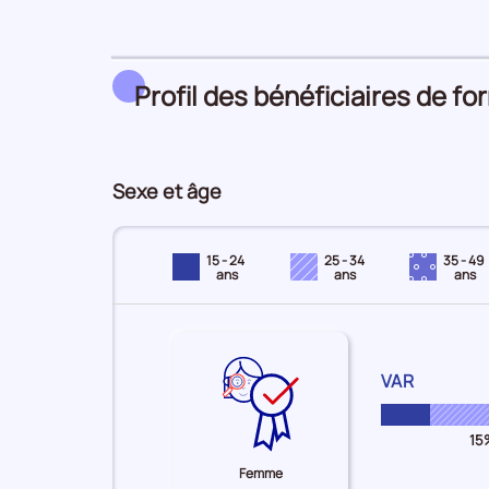
les
Demandeurs
d'emploi
formés
Profil des bénéficiaires de f
Sexe et âge
15 - 24
25 - 34
35 - 49
ans
ans
ans
Répartition
VAR
des
Femmes
Femme
femmes
-
-
15
pour
15-
25-
Femme
le
24
34