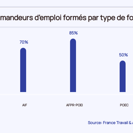
demandeurs d’emploi formés par type de f
85%
70%
50%
AIF
AFPR-POEI
POEC
Source: France Travail &