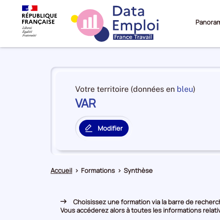
Panora
Panorama
du
et
Votre territoire (données en
bleu
)
territoire
VAR
en
VAR
premiè
positi
Modifier
par
le
catégo
territoire
de
principal
donné
Accueil
>
Formations
>
Synthèse
Choisissez une formation via la barre de recherch
Vous accéderez alors à toutes les informations relativ