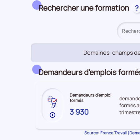
Rechercher une formation
?
Domaines, champs de
Demandeurs d'emplois formés 
Demandeurs d'emploi
demandeu
formés
formés a
VAR
3 930
trimestr
Plus
de
données
Source: France Travail (Dem
sur