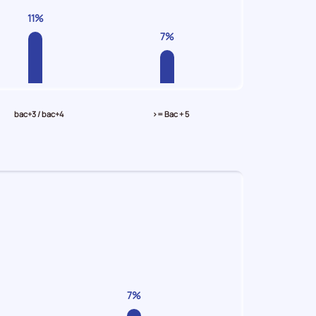
11%
7%
bac+3 / bac+4
>= Bac + 5
7%