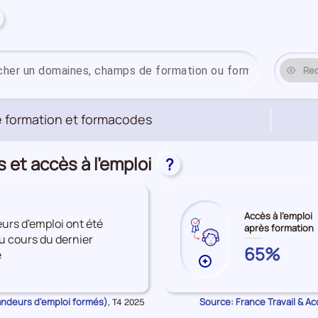
Re
 formation et formacodes
et accès à l'emploi
?
Accès à l'emploi
rs d'emploi ont été
après formation
u cours du dernier
VAR
65%
e
Plus
de
données
andeurs d'emploi formés)
Source: France Travail & Ac
Données
,
T4 2025
sur
pour