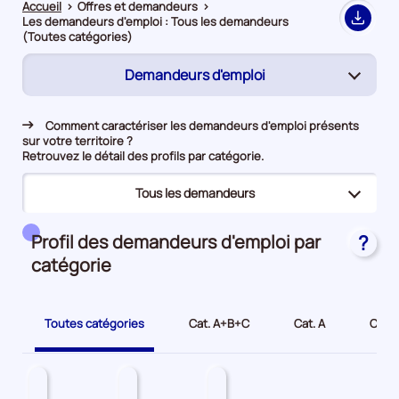
Accueil
>
Offres et demandeurs
>
Les demandeurs d'emploi : Tous les demandeurs
Export
(Toutes catégories)
Demandeurs d'emploi
(page
active)
Rapprochement
Comment caractériser les demandeurs d'emploi présents
sur votre territoire ?
Offres d’emploi
Retrouvez le détail des profils par catégorie.
Tous les demandeurs
(page
active)
(page
Tous les demandeurs
Profil des demandeurs d'emploi par
?
active)
catégorie
Bénéficiaires du RSA
Jeunes
Toutes catégories
Cat. A+B+C
Cat. A
Cat. 
Seniors
Demandeurs d'emploi longue durée
Travailleurs en situation de handicap