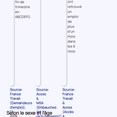
ont
fin de
retrouvé
trimestre
un
en
emploi
ABCDEFG
de
plus
d’un
mois
dans
les 6
mois
Source:
Source:
Source:
France
Acoss
France
Travail
&
Travail
(Demandeurs
MSA
&
d'emploi)
(Embauches
Acoss
,
(et
(Accès
Selon le sexe et l'âge
Données
T1
pour
recrutements))
à
2026
,