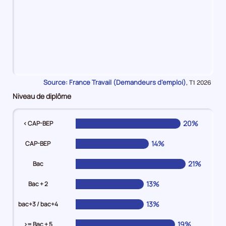
20%
en
Source: France Travail (Demandeurs d'emploi)
Données
,
T1 2026
Moins
pour
Niveau de diplôme
de
la
période
3
mois
20%
< CAP-BEP
14%
en
14%
CAP-BEP
De
3
21%
Bac
mois
13%
Bac + 2
à
moins
13%
bac+3 / bac+4
de
6
19%
>= Bac + 5