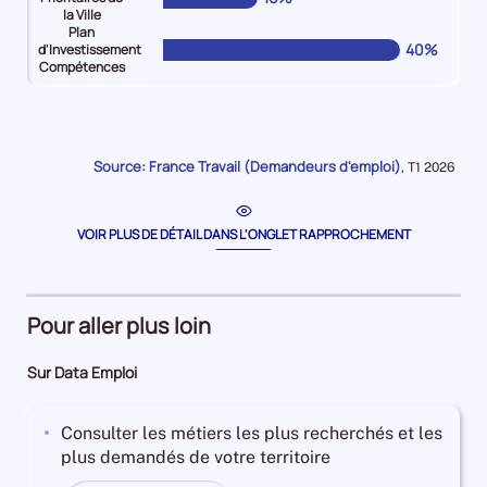
la Ville
Plan
40%
d'Investissement
Compétences
Pour
Pour
Pour
Pour
Pour
Pour
le
le
le
le
le
le
niveau
niveau
niveau
niveau
niveau
niveau
Jeune
Senior
Bénéficiaire
Travailleurs
Quartiers
Plan
Source: France Travail (Demandeurs d'emploi)
Données
,
T1 2026
(-26
(
du
en
Prioritaires
d'Investissement
pour
la
ans)
et
RSA
situation
de
Compétences
période
Demandeurs
plus55
Demandeurs
d'handicap
la
Demandeurs
VOIR PLUS DE DÉTAIL DANS L'ONGLET RAPPROCHEMENT
d'emploi
ans)
d'emploi
Demandeurs
Ville
d'emploi
14%
Demandeurs
21%
d'emploi
Demandeurs
40%
d'emploi
5%
d'emploi
Pour aller plus loin
17%
16%
Sur Data Emploi
Consulter les métiers les plus recherchés et les
plus demandés de votre territoire