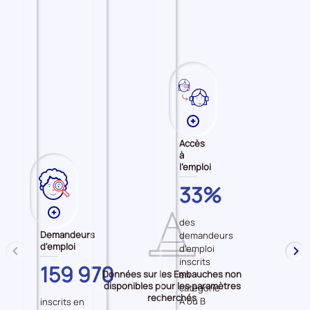
Quartiers prioritaires de la ville
Plans d'Investissement Compétences
Plus
de
Accès
données
à
l'emploi
sur
les
VAL-
33%
Accès
DE-
Plus
à
MARNE
des
de
l'emploi
Demandeurs
demandeurs
données
d'emploi
d'emploi
précédent
sui
sur
inscrits
VAL-
159 970
Données sur les Embauches non
les
en
DE-
disponibles pour les paramètres
catégorie
Demandeurs
MARNE
recherchés
A ou B
inscrits en
d'emploi