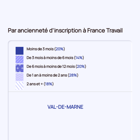
pour
6%
15%
16%
5%
plus
la
9%
période
Par ancienneté d'inscription à France Travail
Moins de 3 mois (
20%
)
De 3 mois à moins de 6 mois (
14%
)
De 6 mois à moins de 12 mois (
20%
)
De 1 an à moins de 2 ans (
28%
)
2 ans et + (
18%
)
Pour
VAL-DE-MARNE
le
territoire