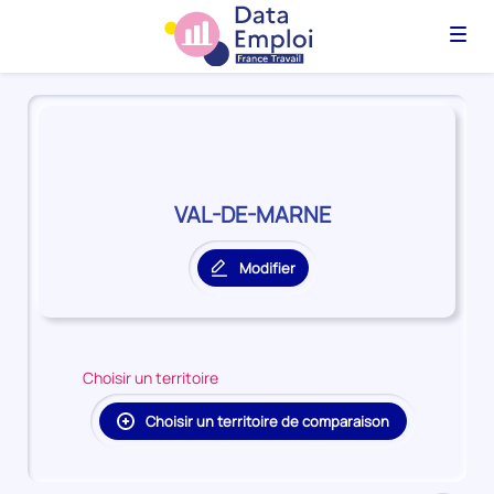
Menu
Panorama
du
territoire
VAL-
DE-
VAL-DE-MARNE
MARNE
Modifier
le
territoire
principal
Choisir un territoire
Choisir un territoire de comparaison