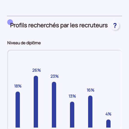
période
39%
en
CDI
Profils recherchés par les recruteurs
?
31%
en
Autres
Niveau de diplôme
(intérim,
emplois
aidés,
apprentissage)
26%
23%
18%
16%
13%
4%