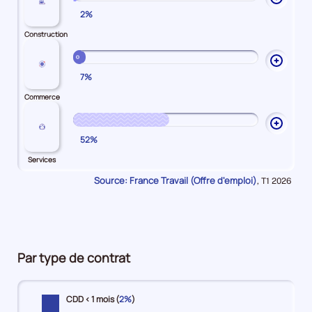
2%
les
explic
Construction
sur
Constr
Ouvrir
7%
les
explic
Commerce
sur
Comme
Ouvrir
52%
les
explic
Services
sur
Source: France Travail (Offre d'emploi)
Données
,
T1 2026
Servic
pour
la
période
Par type de contrat
CDD < 1 mois (
2%
)