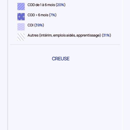
CDD de 1 à 6 mois (
20%
)
CDD > 6 mois (
7%
)
CDI (
39%
)
Autres (intérim, emplois aidés, apprentissage) (
31%
)
Pour
CREUSE
le
territoire
2%