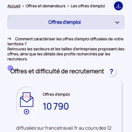
Accueil
>
Offres et demandeurs
>
Les offres d'emploi
Export
Offres d’emploi
(page
active)
Rapprochement
Comment caractériser les offres d'emploi diffusées de votre
territoire ?
Demandeurs d'emploi
Retrouvez les secteurs et les tailles d’entreprises proposant des
offres, ainsi que les détails des profils recherchés par les
recruteurs.
Offres et difficulté de recrutement
?
Offres d'emploi
CREUSE
10 790
Plus
de
données
diffusées sur francetravail.fr au cours des 12
sur