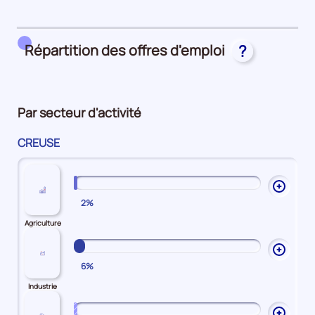
25%
main
Attractivité
d'oeuvre
Salariale
25%
50%
Répartition des offres d'emploi
?
Par secteur d'activité
CREUSE
Ouvrir
2%
les
explic
Agriculture
sur
Agricu
Ouvrir
6%
les
explic
Industrie
sur
Industr
Ouvrir