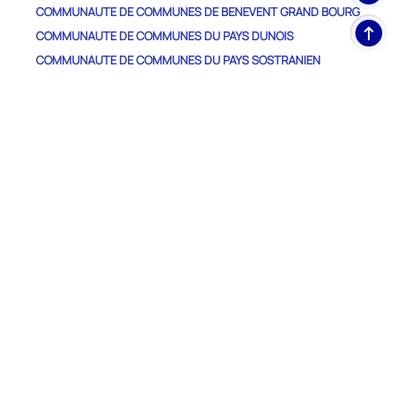
COMMUNAUTE DE COMMUNES DE BENEVENT GRAND BOURG
Haut
COMMUNAUTE DE COMMUNES DU PAYS DUNOIS
de
COMMUNAUTE DE COMMUNES DU PAYS SOSTRANIEN
pag
COMMUNAUTE DE COMMUNES HAUTE-CORREZE COMMUNAUTE
COMMUNAUTE DE COMMUNES MARCHE ET COMBRAILLE EN
AQUITAINE
COMMUNAUTE DE COMMUNES PORTES DE LA CREUSE EN
MARCHE
CREUSE CONFLUENCE
CREUSE SUD OUEST
Autres Départements
ALLIER
CHER
CORREZE
HAUTE-VIENNE