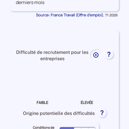
derniers mois
les
Offres
Source: France Travail (Offre d'emploi)
Données
,
T1 2026
d'emploi
pour
la
période
Difficulté de recrutement pour les
?
Plus
entreprises
de
données
Difficulté
sur
de
la
recrutement Moyenne
difficulté
de
recrutement
FAIBLE
ÉLEVÉE
pour
?
les
Origine potentielle des difficultés
entreprises
Conditions de