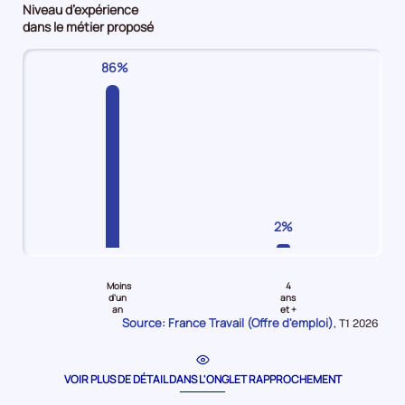
Niveau d’expérience
Employés
Employés
maîtrise
d'emploi
dans le métier proposé
non
qualifiés
/
3%
qualifiés
Offres
Techniciens
86%
Offres
d'emploi
Offres
d'emploi
56%
d'emploi
34%
6%
2%
Pour
Pour
le
le
Moins
4
niveau
niveau
d'un
ans
an
et +
Moins
4
Source: France Travail (Offre d'emploi)
Données
,
T1 2026
d'un
ans
pour
la
an
et
période
Offres
plus
VOIR PLUS DE DÉTAIL DANS L'ONGLET RAPPROCHEMENT
d'emploi
Offres