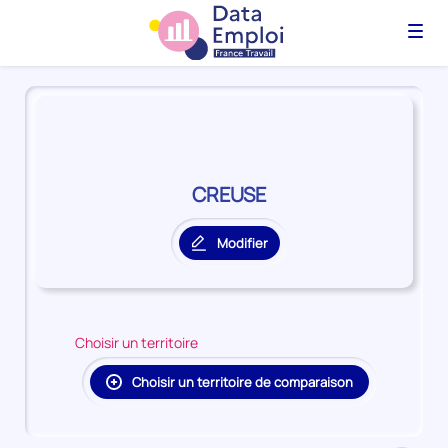
Menu
Panorama
du
territoire
CREUSE
CREUSE
Modifier
le
territoire
principal
Choisir un territoire
Choisir un territoire de comparaison