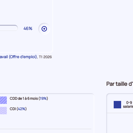
les
explications
sur
Commerce
46%
Ouvrir
les
explications
sur
Services
vail (Offre d'emploi)
Données
,
T1 2026
pour
la
période
Par taille 
CDD de 1 à 6 mois (
19%
)
0-9
salari
CDI (
42%
)