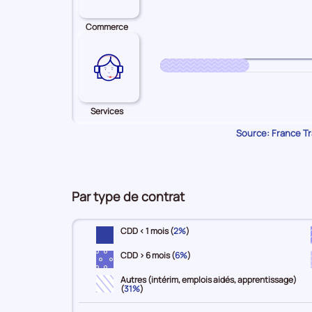
Commerce
Services
Source: France Tra
Par type de contrat
CDD < 1 mois (
2%
)
CDD > 6 mois (
6%
)
Autres (intérim, emplois aidés, apprentissage)
(
31%
)