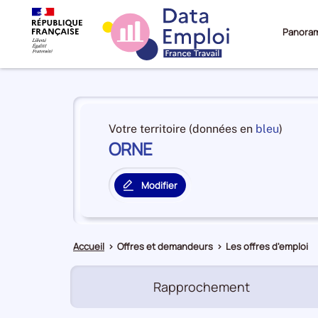
Panora
Panorama
du
et
Votre territoire (données en
bleu
)
territoire
ORNE
en
ORNE
premiè
positi
Modifier
par
le
catégo
territoire
de
principal
donné
Accueil
>
Offres et demandeurs
>
Les offres d'emploi
Rapprochement