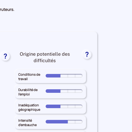
cruteurs.
?
Origine potentielle des
?
s
difficultés
nées
Conditions de
Pour
travail
le
territoire
iculté
Durabilité de
Pour
l'emploi
principal
le
ORNE
rutement
territoire
Inadéquation
Pour
pour
r
géographique
principal
le
les
ORNE
territoire
Intensité
Conditions
reprises
Pour
pour
d'embauche
principal
de
le
les