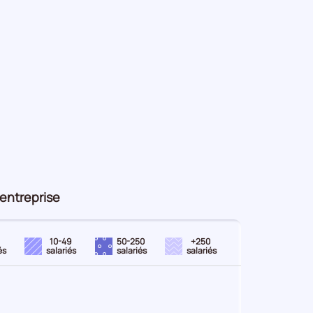
d'entreprise
10-49
50-250
+250
és
salariés
salariés
salariés