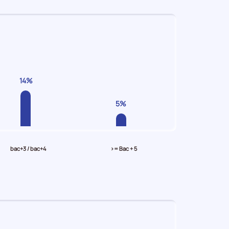
14%
5%
bac+3 / bac+4
>= Bac + 5