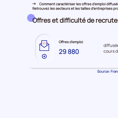
Comment caractériser les offres d'emploi diffusée
Retrouvez les secteurs et les tailles d’entreprises pr
Offres et difficulté de recru
Offres d'emploi
diffusé
ORNE
29 880
cours d
Plus
de
données
Source: Franc
sur
les
Offres
d'emploi