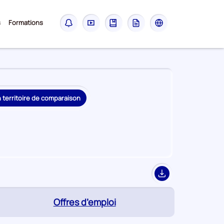
Sous-
s
Formations
Notifications
Didacticiel
Guide
Glossaire
Les
menu
sites
France
Travail
n territoire de comparaison
Export
(page
Offres d’emploi
active)