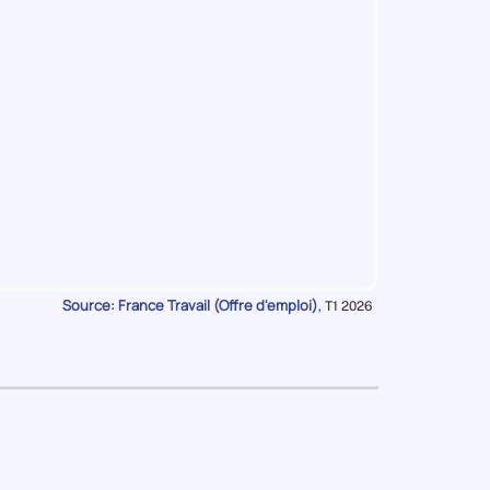
ion
se
se
se
se
ise
e
Source: France Travail (Offre d'emploi)
Données
,
T1 2026
pour
la
période