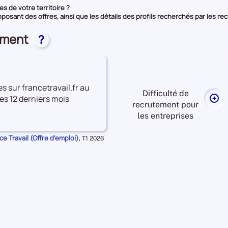
s de votre territoire ?
oposant des offres, ainsi que les détails des profils recherchés par les re
tement
?
es sur francetravail.fr au
Difficulté de
es 12 derniers mois
Plu
recrutement pour
de
les entreprises
don
sur
e Travail (Offre d'emploi)
Données
,
T1 2026
la
pour
la
diff
période
de
rec
pou
Difficulté
les
de
ent
recrutement Elevée