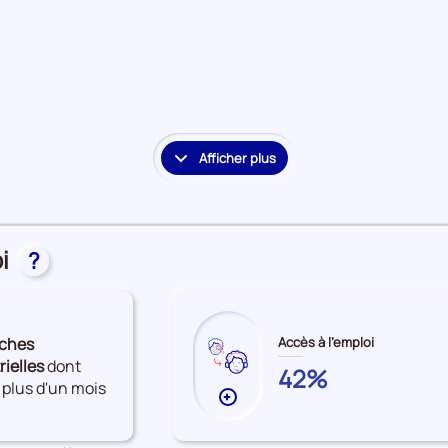
à
l'emploi
Afficher plus
le
détail
des
embauches
i
et
?
accès
à
l'emploi
ches
Accès à l'emploi
rielles
dont
CORSE-
42%
 plus d'un mois
DU-
Plus
SUD
de
données