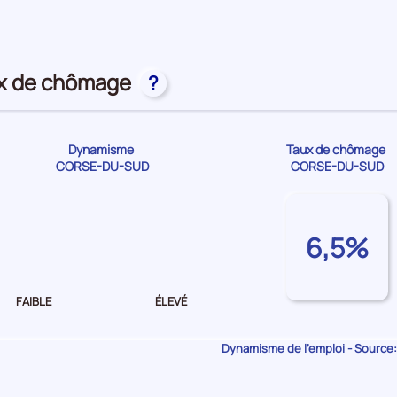
première
position
par
catégorie
de
ux de chômage
?
donnée
Dynamisme
Taux de chômage
CORSE-DU-SUD
CORSE-DU-SUD
Dynamisme
de
6,5%
l'emploi Faible
FAIBLE
ÉLEVÉ
Dynamisme de l'emploi - Source: