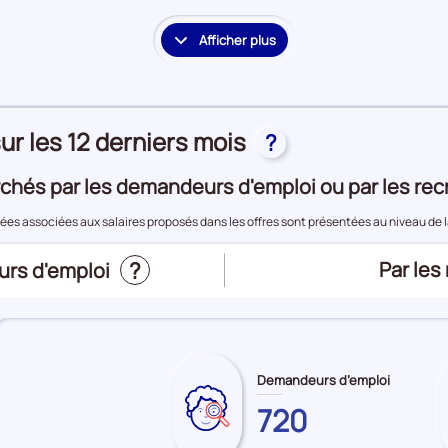
période
Offres
d'emploi
Afficher plus
le
détail
des
embauches
ur les 12 derniers mois
et
?
accès
à
chés par les demandeurs d'emploi ou par les rec
l'emploi
nées associées aux salaires proposés dans les offres sont présentées au niveau de 
?
Trier
Par les
urs d'emploi
le
top
des
métier
Demandeurs d’emploi
les
720
Sur
pour
plus
le
: