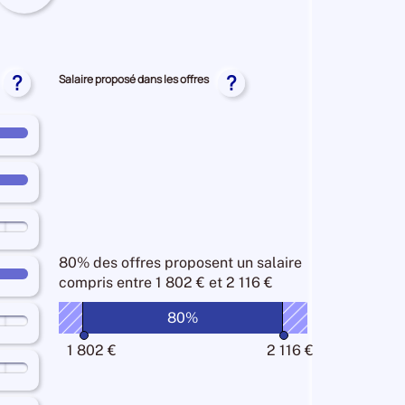
chés
re
r
al
se
-
?
?
Salaire proposé dans les offres
ation
80% des offres
proposent un salaire
compris entre
1 802 € et 2 116 €
80%
1 802 €
2 116 €