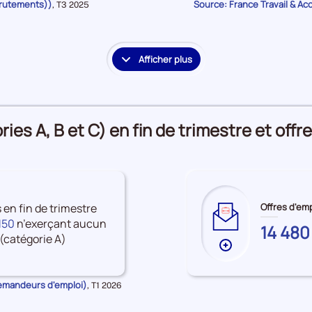
crutements))
Source: France Travail & Ac
Données
,
T3 2025
sur
pour
la
les
période
Accès
à
Afficher plus
le
l'emploi
détail
des
embauches
es A, B et C) en fin de trimestre et offre
et
accès
à
l'emploi
s en fin de trimestre
Offres d'emp
150
n’exerçant aucun
CORSE-
14 480
(catégorie A)
DU-
Plus
SUD
de
données
Demandeurs d'emploi)
Données
,
T1 2026
sur
pour
la
les