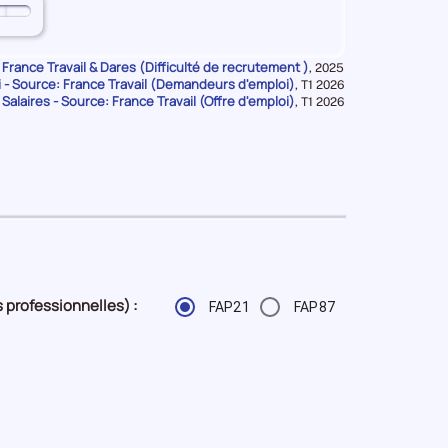
n
ue
 France Travail & Dares (Difficulté de recrutement )
Données
,
2025
- Source: France Travail (Demandeurs d'emploi)
pour
Données
,
T1 2026
la
 Salaires - Source: France Travail (Offre d'emploi)
pour
Données
,
T1 2026
période
la
pour
période
la
période
 professionnelles) :
FAP21
FAP87