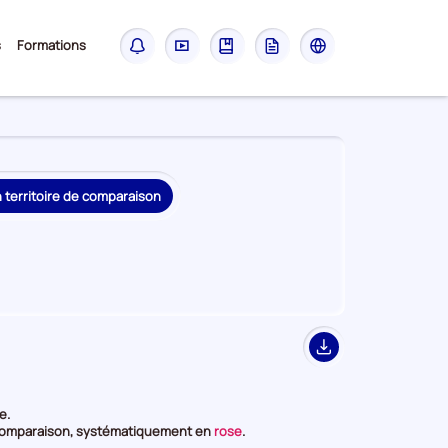
Sous-
s
Formations
Notifications
Didacticiel
Guide
Glossaire
Les
menu
sites
France
Travail
n territoire de comparaison
Export
e.
et
ur comparaison, systématiquement en
rose
.
en