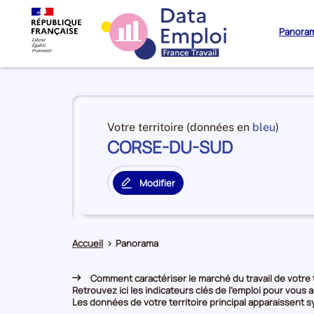
Panora
Panorama
du
et
Votre territoire (données en
bleu
)
territoire
CORSE-DU-SUD
en
CORSE-
premiè
DU-
positi
SUD
Modifier
par
le
catégo
territoire
de
principal
donné
Accueil
>
Panorama
Comment caractériser le marché du travail de votre t
Retrouvez ici les indicateurs clés de l'emploi pour vous a
Les données de votre territoire principal apparaissent