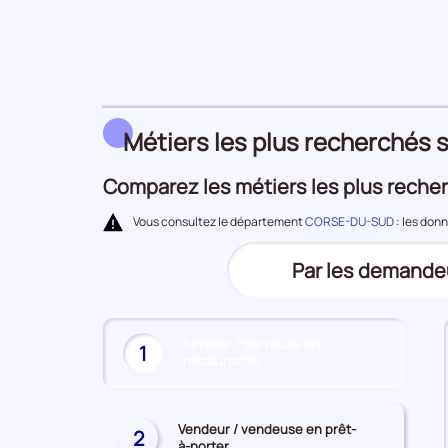
Demandeurs
d'emploi
Métiers les plus recherchés s
Comparez les métiers les plus recher
Vous consultez le département
CORSE-DU-SUD
: les don
Trier
Par les demande
(Affichage
le
actuel)
top
Serveur / serveuse en
des
1
restauration
(Affichage
métiers
actuel)
les
plus
Vendeur / vendeuse en prêt-
2
à-porter