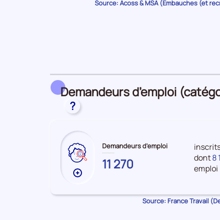
Source: Acoss & MSA (Embauches (et re
sur
les
Embauches
Demandeurs d’emploi (catégori
?
Demandeurs d'emploi
inscrit
dont
8 
CORSE-
11 270
emploi 
DU-
Plus
SUD
de
données
Source: France Travail (
sur
les