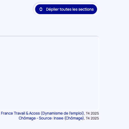
deuxième
Déplier toutes les sections
position
par
catégorie
de
donnée
 France Travail & Acoss (Dynamisme de l'emploi)
Données
,
T4 2025
Chômage - Source: Insee (Chômage)
pour
Données
,
T4 2025
la
pour
période
la