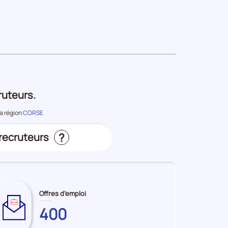
période
ruteurs.
la région
CORSE
?
 recruteurs
s
Offres d’emploi
400