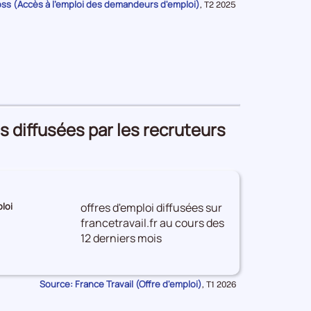
oss (Accès à l'emploi des demandeurs d'emploi)
Données
,
T2 2025
pour
la
période
s diffusées par les recruteurs
loi
offres d'emploi diffusées sur
francetravail.fr au cours des
12 derniers mois
Source: France Travail (Offre d'emploi)
Données
,
T1 2026
pour
la