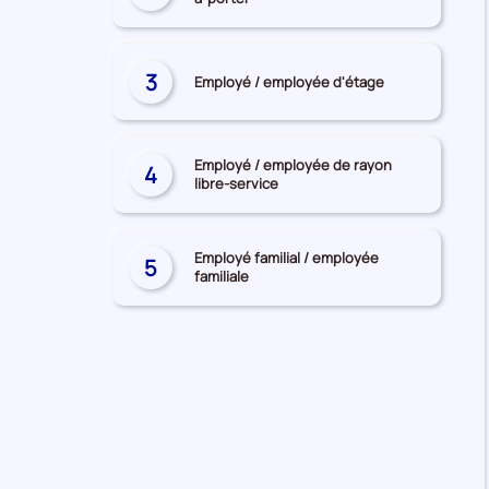
recherchés
3
Employé / employée d'étage
Employé / employée de rayon
4
libre-service
Employé familial / employée
5
familiale