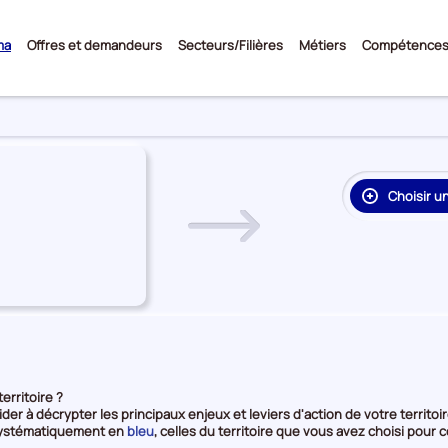
Sous-
ma
Offres et demandeurs
Secteurs/Filières
Métiers
Compétence
menu
Choisir u
re
on
rie
e
erritoire ?
ider à décrypter les principaux enjeux et leviers d'action de votre territoir
et
 systématiquement en
bleu
, celles du territoire que vous avez choisi po
en