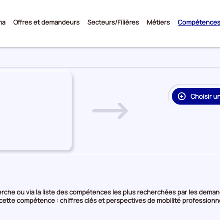
Sous-
ma
Offres et demandeurs
Secteurs/Filières
Métiers
Compétence
menu
Choisir u
re
on
rie
e
che ou via la liste des compétences les plus recherchées par les demande
 cette compétence : chiffres clés et perspectives de mobilité professionn