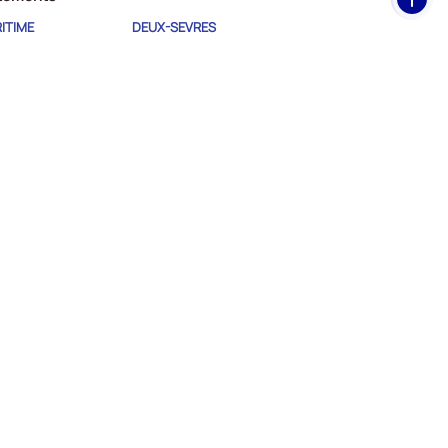
de
ITIME
DEUX-SEVRES
pag
HAUTE-VIENNE
Facebook
Youtube
Instagram
Linkedin