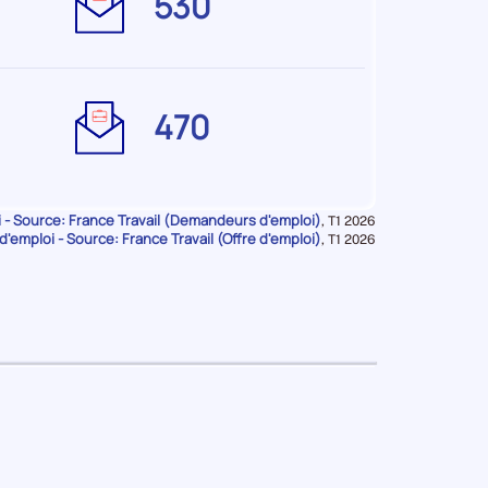
530
pour
le
territoire
:
CHARENTE
Offres
470
pour
le
territoire
:
- Source: France Travail (Demandeurs d'emploi)
Données
,
T1 2026
CHARENTE
d'emploi - Source: France Travail (Offre d'emploi)
pour
Données
,
T1 2026
la
pour
période
la
période