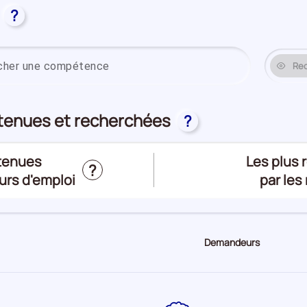
?
Saisissez un
Re
tenues et recherchées
?
étenues
Les plus
?
urs d'emploi
par les
Trier
le
top
Demandeurs
des
compéte
par