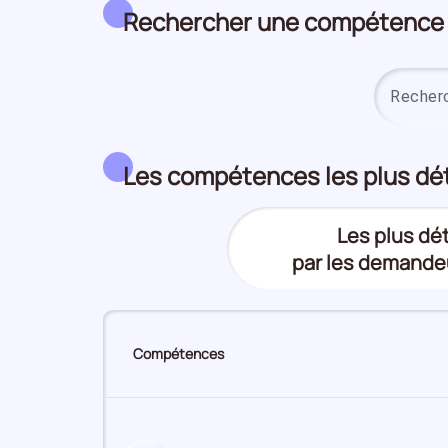
Rechercher une compétence
Les compétences les plus dé
Les plus d
par les demande
Trier
(Affichage
le
actuel)
top
Compétences
des
compétences
par