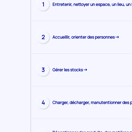
les
Visiter
1
Entretenir, nettoyer un espace, un lieu, un
la
demandeurs
page
d'emploi
de
la
compétence
Visiter
2
Accueillir, orienter des personnes
la
page
de
la
compétence
Visiter
3
Gérer les stocks
la
page
de
la
compétence
Visiter
4
Charger, décharger, manutentionner des 
la
page
de
la
compétence
Visiter