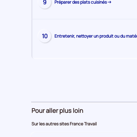
9
Préparer des plats cuisinés
la
page
de
la
compétence
Visiter
10
Entretenir, nettoyer un produit ou du maté
la
page
de
la
compétence
Pour aller plus loin
Sur les autres sites France Travail