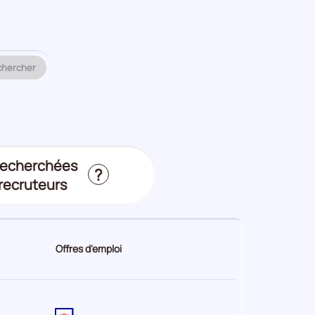
e compétence à analyser.
chercher
 recherchées
?
 recruteurs
Offres d'emploi
nces