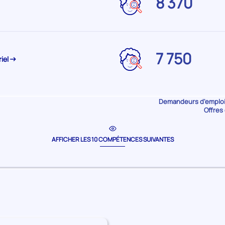
8 370
pour
le
territoire
CHARENTE
Demandeurs
7 750
riel
pour
le
territoire
CHARENTE
Demandeurs d'emploi 
Offres 
AFFICHER LES 10 COMPÉTENCES SUIVANTES