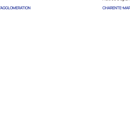
'AGGLOMERATION
CHARENTE-MAR
NAC
DORDOGNE
E COMMUNES DE
VIENNE
USINE
E COMMUNES DU
E COMMUNES
E DRONNE
X
Twitter