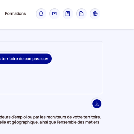
Sous-
s
Formations
Notifications
Didacticiel
Guide
Glossaire
Les
menu
sites
France
Travail
n territoire de comparaison
Export
urs d’emploi ou par les recruteurs de votre territoire.
elle et géographique, ainsi que l’ensemble des métiers