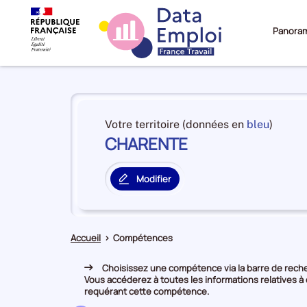
Panora
Panorama
du
et
Votre territoire (données en
bleu
)
territoire
CHARENTE
en
CHARENTE
premiè
positi
Modifier
par
le
catégo
territoire
de
principal
donné
Accueil
>
Compétences
Choisissez une compétence via la barre de recher
Vous accéderez à toutes les informations relatives à
requérant cette compétence.