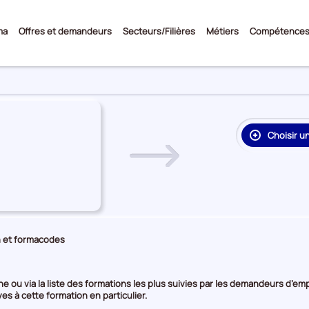
Sous-
ma
Offres et demandeurs
Secteurs/Filières
Métiers
Compétence
menu
Choisir u
re
on
rie
e
 et formacodes
e ou via la liste des formations les plus suivies par les demandeurs d’emp
es à cette formation en particulier.