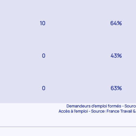
GERS
10
GERS
64%
GERS
0
GERS
43%
GERS
0
GERS
63%
Demandeurs d’emploi formés - Source
Accès à l’emploi - Source: France Travail 