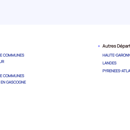
Autres Dépa
E COMMUNES
HAUTE-GARON
UR
LANDES
PYRENEES-ATL
E COMMUNES
 EN GASCOGNE
E COMMUNES
LLONS DU GERS
E COMMUNES
OUR
E COMMUNES DE
RSOISE