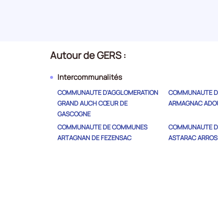
Autour de GERS :
Intercommunalités
COMMUNAUTE D'AGGLOMERATION
COMMUNAUTE D
GRAND AUCH CŒUR DE
ARMAGNAC ADO
GASCOGNE
COMMUNAUTE DE COMMUNES
COMMUNAUTE D
ARTAGNAN DE FEZENSAC
ASTARAC ARROS
COMMUNAUTE DE COMMUNES
COMMUNAUTE D
BASTIDES DE LOMAGNE
BASTIDES ET VA
COMMUNAUTE DE COMMUNES
COMMUNAUTE D
CŒUR D'ASTARAC EN GASCOGNE
D'AIRE-SUR-L'AD
COMMUNAUTE DE COMMUNES DE
COMMUNAUTE D
LA GASCOGNE TOULOUSAINE
LA LOMAGNE GE