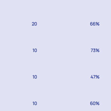
GERS
20
GERS
66%
GERS
10
GERS
73%
GERS
10
GERS
47%
GERS
10
GERS
60%