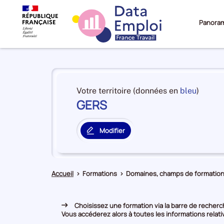
Panora
Panorama
du
et
Votre territoire (données en
bleu
)
territoire
GERS
en
GERS
premiè
positi
Modifier
par
le
catégo
territoire
de
principal
donné
Accueil
>
Formations
>
Domaines, champs de formation
Choisissez une formation via la barre de recherch
Vous accéderez alors à toutes les informations relativ