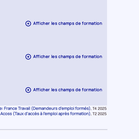
Afficher les champs de formation
Afficher les champs de formation
Afficher les champs de formation
: France Travail (Demandeurs d'emploi formés)
Données
,
T4 2025
& Acoss (Taux d'accès à l'emploi après formation)
pour
Données
,
T2 2025
la
pour
période
la
période