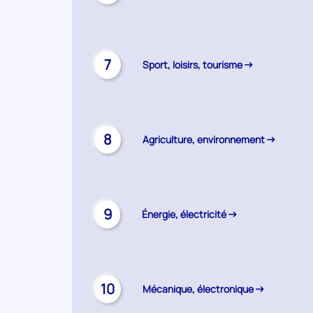
7
Sport, loisirs, tourisme
8
Agriculture, environnement
9
Énergie, électricité
10
Mécanique, électronique