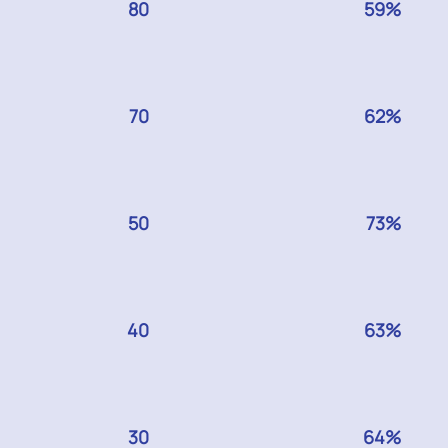
GERS
80
GERS
59%
GERS
70
GERS
62%
GERS
50
GERS
73%
GERS
40
GERS
63%
GERS
30
GERS
64%