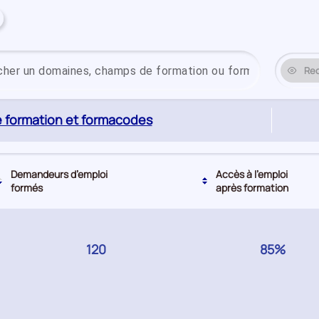
Re
(page
 formation et formacodes
active)
Demandeurs d’emploi
Tri actuel par ordre décroissant
Accès à l’emploi
formés
après formation
GERS
120
GERS
85%