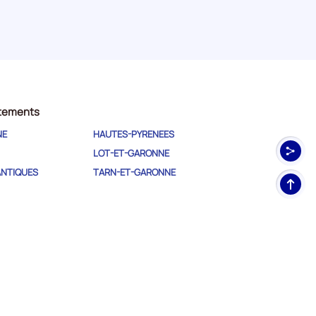
rtements
NE
HAUTES-PYRENEES
LOT-ET-GARONNE
ANTIQUES
TARN-ET-GARONNE
Haut
de
pag