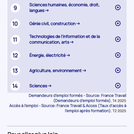
Sciences humaines, économie, droit,
9
langues
10
Génie civil, construction
Technologies de l'information et de la
11
communication, arts
12
Énergie, électricité
13
Agriculture, environnement
14
Sciences
Demandeurs d’emploi formés - Source: France Travail
(Demandeurs d'emploi formés)
Données
,
T4 2025
Accès à l’emploi - Source: France Travail & Acoss (Taux d'accès à
pour
la
l'emploi après formation)
Données
,
T2 2025
période
pour
la
période