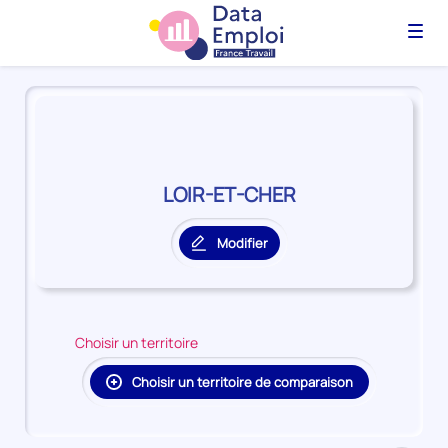
Menu
Panorama
du
territoire
LOIR-
ET-
LOIR-ET-CHER
CHER
Modifier
le
territoire
principal
Choisir un territoire
Choisir un territoire de comparaison