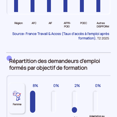
Pour
Pour
Pour
Pour
Pour
Pour
le
le
le
le
le
le
Région
AFC
AIF
AFPR-
POEC
Autres
niveau
niveau
niveau
niveau
niveau
niveau
POEI
DISPFORM
Région
AFC
AIF
AFPR-
POEC
Autres
Source: France Travail & Acoss (Taux d'accès à l'emploi après
Demandeurs
Demandeurs
Demandeurs
POEI
Demandeurs
DISPFORM
formation)
Données
,
T2 2025
pour
d'emploi
d'emploi
d'emploi
Demandeurs
d'emploi
Demandeurs
la
48%
33%
61%
d'emploi
50%
d'emploi
période
89%
66%
Répartition des demandeurs d'emploi
formés par objectif de formation
8%
0%
2%
0%
Femme
Adaptation au