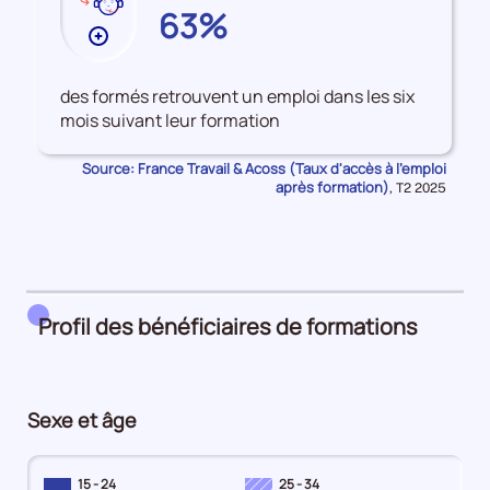
AUDE
63%
Plus
de
données
des formés retrouvent un emploi dans les six
sur
mois suivant leur formation
les
Accès
Source: France Travail & Acoss (Taux d'accès à l'emploi
à
après formation)
Données
,
T2 2025
pour
l'emploi
la
après
période
formation
Profil des bénéficiaires de formations
Sexe et âge
15 - 24
25 - 34