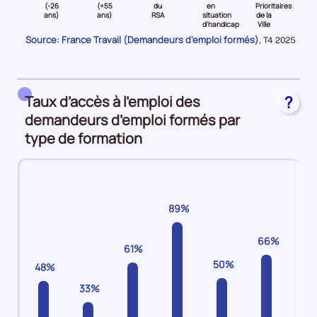
niveau
niveau
niveau
niveau
niveau
niveau
(-26
(+55
du
en
Prioritaires
d'
ans)
ans)
RSA
situation
de la
C
Jeune
Senior
Bénéficiaire
Travailleurs
Quartiers
Plan
d'handicap
Ville
(-26
(
du
en
Prioritaires
d'Investissement
Source: France Travail (Demandeurs d'emploi formés)
Données
,
T4 2025
ans)
et
RSA
situation
de
Compétences
pour
la
Demandeurs
plus55
Demandeurs
d'handicap
la
Demandeurs
période
d'emploi
ans)
d'emploi
Demandeurs
Ville
d'emploi
20%
Demandeurs
12%
d'emploi
Demandeurs
51%
Taux d’accès à l’emploi des
?
d'emploi
12%
d'emploi
demandeurs d’emploi formés par
10%
8%
type de formation
89%
66%
61%
50%
48%
33%