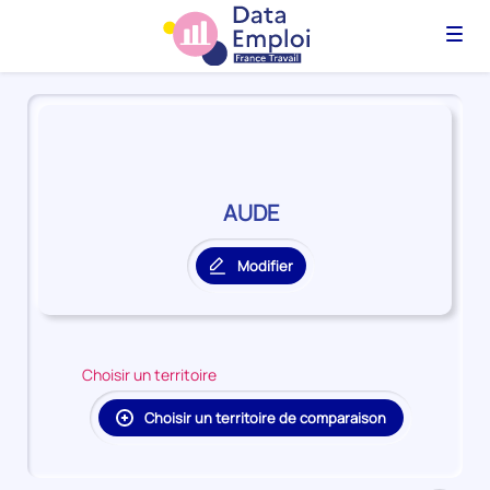
Menu
Panorama
du
territoire
AUDE
AUDE
Modifier
le
territoire
principal
Choisir un territoire
Choisir un territoire de comparaison