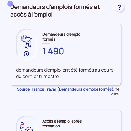
Domaines, champs de formation et formacodes
Demandeurs d'emplois formés et
?
accès à l'emploi
Demandeurs d'emploi
formés
AUDE
1 490
Plus
de
données
demandeurs d'emploi ont été formés au cours
sur
du dernier trimestre
les
Demandeurs
Source: France Travail (Demandeurs d'emploi formés)
Données
,
T4
d'emploi
pour
2025
la
formés
période
Accès à l'emploi après
formation