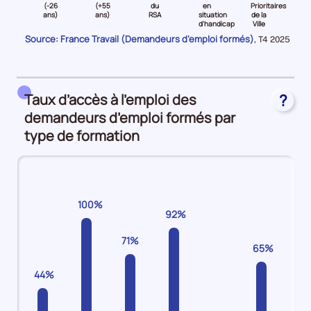
niveau
niveau
niveau
niveau
niveau
niveau
(-26
(+55
du
en
Prioritaires
d'
ans)
ans)
RSA
situation
de la
C
Jeune
Senior
Bénéficiaire
Travailleurs
Quartiers
Plan
d'handicap
Ville
(-26
(
du
en
Prioritaires
d'Investissement
Source: France Travail (Demandeurs d'emploi formés)
Données
,
T4 2025
ans)
et
RSA
situation
de
Compétences
pour
la
Demandeurs
plus55
Demandeurs
d'handicap
la
Demandeurs
période
d'emploi
ans)
d'emploi
Demandeurs
Ville
d'emploi
12%
Demandeurs
7%
d'emploi
Demandeurs
43%
Taux d’accès à l’emploi des
?
d'emploi
15%
d'emploi
demandeurs d’emploi formés par
14%
1%
type de formation
100%
92%
71%
65%
44%