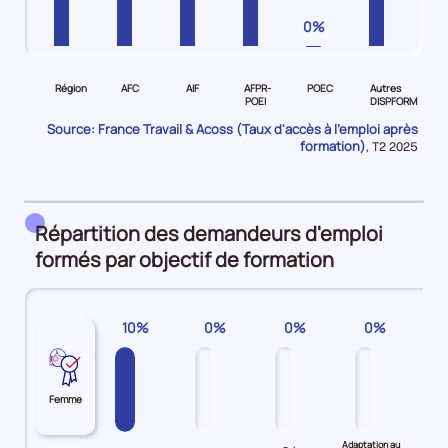
0%
Pour
Pour
Pour
Pour
Pour
Pour
le
le
le
le
le
le
Région
AFC
AIF
AFPR-
POEC
Autres
niveau
niveau
niveau
niveau
niveau
niveau
POEI
DISPFORM
Région
AFC
AIF
AFPR-
POEC
Autres
Source: France Travail & Acoss (Taux d'accès à l'emploi après
Demandeurs
Demandeurs
Demandeurs
POEI
Demandeurs
DISPFORM
formation)
Données
,
T2 2025
pour
d'emploi
d'emploi
d'emploi
Demandeurs
d'emploi
Demandeurs
la
44%
100%
71%
d'emploi
0%
d'emploi
période
92%
65%
Répartition des demandeurs d'emploi
formés par objectif de formation
10%
0%
0%
0%
Femme
Adaptation au