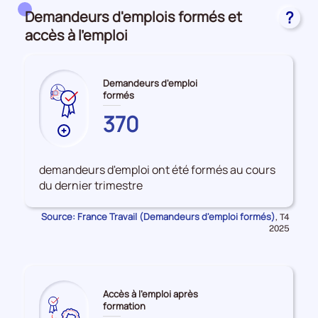
Domaines, champs de formation et formacodes
Demandeurs d'emplois formés et
?
accès à l'emploi
Demandeurs d'emploi
formés
CORSE-
370
DU-
Plus
SUD
de
données
demandeurs d'emploi ont été formés au cours
sur
du dernier trimestre
les
Demandeurs
Source: France Travail (Demandeurs d'emploi formés)
Données
,
T4
d'emploi
pour
2025
la
formés
période
Accès à l'emploi après
formation