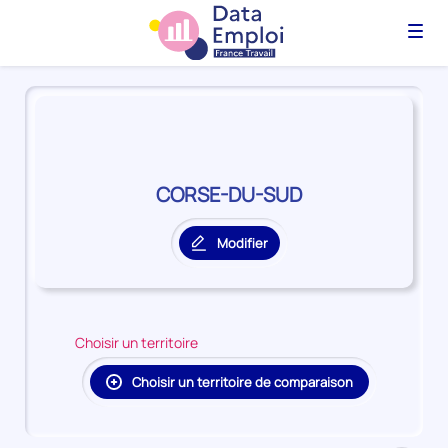
Menu
Panorama
du
territoire
CORSE-
DU-
CORSE-DU-SUD
SUD
Modifier
le
territoire
principal
Choisir un territoire
Choisir un territoire de comparaison