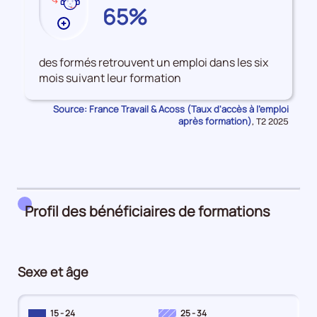
CORSE-
65%
DU-
Plus
SUD
de
données
des formés retrouvent un emploi dans les six
sur
mois suivant leur formation
les
Accès
Source: France Travail & Acoss (Taux d'accès à l'emploi
à
après formation)
Données
,
T2 2025
pour
l'emploi
la
après
période
formation
Profil des bénéficiaires de formations
Sexe et âge
15 - 24
25 - 34