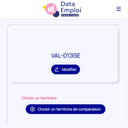
Menu
Panorama
du
territoire
VAL-
D'OISE
VAL-D'OISE
Modifier
le
territoire
principal
Choisir un territoire
Choisir un territoire de comparaison