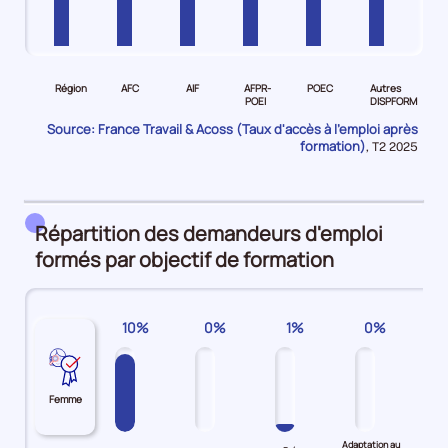
Pour
Pour
Pour
Pour
Pour
Pour
le
le
le
le
le
le
Région
AFC
AIF
AFPR-
POEC
Autres
niveau
niveau
niveau
niveau
niveau
niveau
POEI
DISPFORM
Région
AFC
AIF
AFPR-
POEC
Autres
Source: France Travail & Acoss (Taux d'accès à l'emploi après
Demandeurs
Demandeurs
Demandeurs
POEI
Demandeurs
DISPFORM
formation)
Données
,
T2 2025
pour
d'emploi
d'emploi
d'emploi
Demandeurs
d'emploi
Demandeurs
la
43%
56%
58%
d'emploi
50%
d'emploi
période
79%
59%
Répartition des demandeurs d'emploi
formés par objectif de formation
10%
0%
1%
0%
Femme
Adaptation au