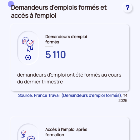
Domaines, champs de formation et formacodes
Demandeurs d'emplois formés et
?
accès à l'emploi
Demandeurs d'emploi
formés
VAL-
5 110
D'OISE
Plus
de
données
demandeurs d'emploi ont été formés au cours
sur
du dernier trimestre
les
Demandeurs
Source: France Travail (Demandeurs d'emploi formés)
Données
,
T4
d'emploi
pour
2025
la
formés
période
Accès à l'emploi après
formation