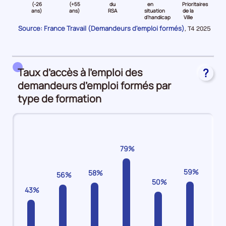
niveau
niveau
niveau
niveau
niveau
niveau
(-26
(+55
du
en
Prioritaires
d'
ans)
ans)
RSA
situation
de la
C
Jeune
Senior
Bénéficiaire
Travailleurs
Quartiers
Plan
d'handicap
Ville
(-26
(
du
en
Prioritaires
d'Investissement
Source: France Travail (Demandeurs d'emploi formés)
Données
,
T4 2025
ans)
et
RSA
situation
de
Compétences
pour
la
Demandeurs
plus55
Demandeurs
d'handicap
la
Demandeurs
période
d'emploi
ans)
d'emploi
Demandeurs
Ville
d'emploi
22%
Demandeurs
10%
d'emploi
Demandeurs
47%
Taux d’accès à l’emploi des
?
d'emploi
5%
d'emploi
demandeurs d’emploi formés par
7%
25%
type de formation
79%
59%
58%
56%
50%
43%