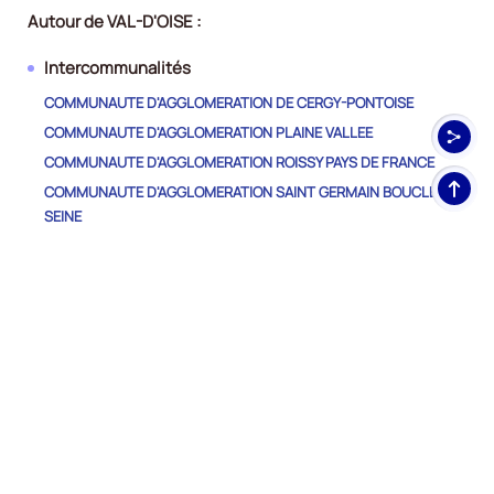
Autour de VAL-D'OISE :
Intercommunalités
COMMUNAUTE D'AGGLOMERATION DE CERGY-PONTOISE
COMMUNAUTE D'AGGLOMERATION PLAINE VALLEE
COMMUNAUTE D'AGGLOMERATION ROISSY PAYS DE FRANCE
Haut
COMMUNAUTE D'AGGLOMERATION SAINT GERMAIN BOUCLES DE
de
SEINE
pag
COMMUNAUTE D'AGGLOMERATION VAL PARISIS
COMMUNAUTE DE COMMUNES CARNELLE PAYS-DE-FRANCE
COMMUNAUTE DE COMMUNES DE LA VALLEE DE L'OISE ET DES
TROIS FORETS
COMMUNAUTE DE COMMUNES DU HAUT VAL D'OISE
COMMUNAUTE DE COMMUNES DU VEXIN-VAL DE SEINE
COMMUNAUTE DE COMMUNES SAUSSERON IMPRESSIONNISTES
COMMUNAUTE DE COMMUNES VEXIN CENTRE
METROPOLE DU GRAND PARIS