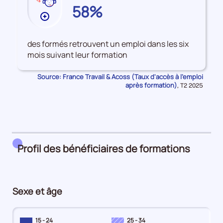
VAL-
58%
D'OISE
Plus
de
données
des formés retrouvent un emploi dans les six
sur
mois suivant leur formation
les
Accès
Source: France Travail & Acoss (Taux d'accès à l'emploi
à
après formation)
Données
,
T2 2025
pour
l'emploi
la
après
période
formation
Profil des bénéficiaires de formations
Sexe et âge
15 - 24
25 - 34