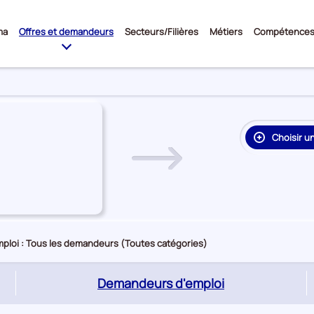
Sous-
ma
Offres et demandeurs
Secteurs/Filières
Métiers
Compétence
menu
Choisir u
re
on
rie
e
ploi : Tous les demandeurs (Toutes catégories)
(page
Demandeurs d'emploi
active)