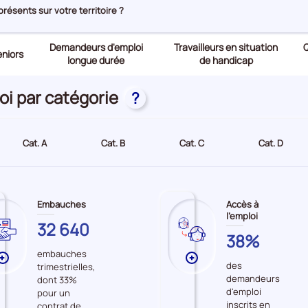
ésents sur votre territoire ?
Demandeurs d'emploi
Travailleurs en situation
Q
niors
longue durée
de handicap
oi par catégorie
?
Cat. A
Cat. B
Cat. C
Cat. D
Embauches
Accès à
l'emploi
VAUCLUSE
32 640
VAUCLUSE
38%
embauches
Plus
Plus
des
trimestrielles,
de
de
demandeurs
dont 33%
données
données
d'emploi
pour un
sur
sur
inscrits en
contrat de