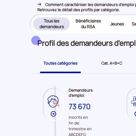
Comment caractériser les demandeurs d'emploi pr
Retrouvez le détail des profils par catégorie.
Tous les
Bénéficiaires
Jeunes
Se
(page
demandeurs
du RSA
active)
Profil des demandeurs d'empl
Toutes catégories
Cat. A+B+C
Demandeurs
d'emploi
VAUCLUSE
73 670
Plus
inscrits en
de
fin de
données
trimestre en
sur
ABCDEFG