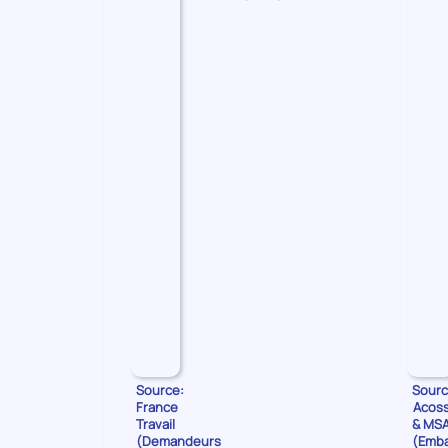
les
Demandeurs
d'emploi
Source:
Sourc
France
Acos
Travail
& MS
(Demandeurs
(Emb