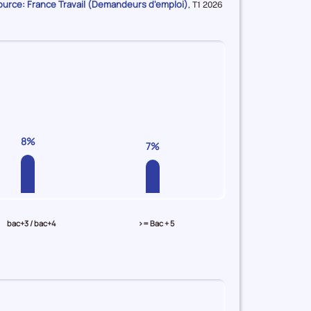
ource: France Travail (Demandeurs d'emploi)
Données
,
T1 2026
pour
la
période
8%
7%
bac+3 / bac+4
>= Bac + 5