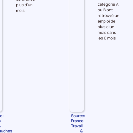
catégorie A
plus d'un
les
les
ou B ont
mois
Embauches
Accès
retrouvé un
à
emploi de
l'emploi
plus d’un
mois dans
les 6 mois
e:
Source:
s
France
A
Travail
auches
&