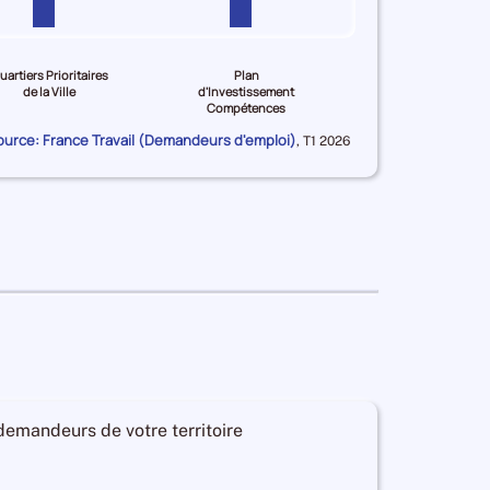
uartiers Prioritaires
Plan
de la Ville
d'Investissement
Compétences
ource: France Travail (Demandeurs d'emploi)
Données
,
T1 2026
pour
la
période
 demandeurs de votre territoire