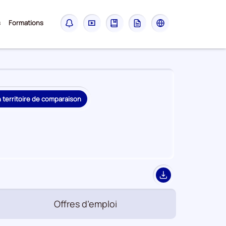
Sous-
s
Formations
Notifications
Didacticiel
Guide
Glossaire
Les
menu
sites
France
Travail
n territoire de comparaison
Export
Offres d’emploi