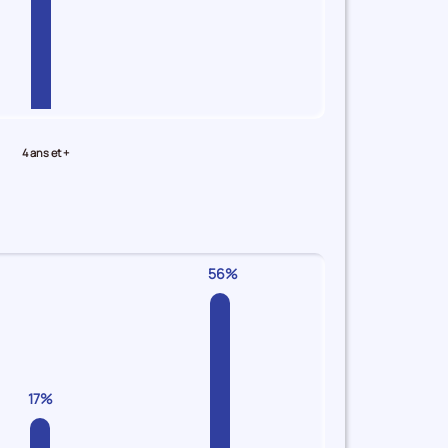
4 ans et +
56%
17%