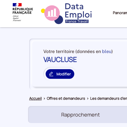
Panora
Panorama
du
et
Votre territoire (données en
bleu
)
territoire
VAUCLUSE
en
VAUCLUSE
premiè
positi
Modifier
par
le
catégo
territoire
de
principal
donné
Accueil
>
Offres et demandeurs
>
Les demandeurs d'em
Rapprochement