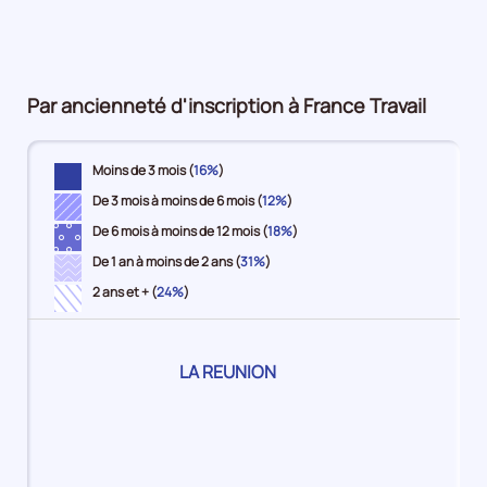
pour
7%
11%
15%
4%
plus
la
10%
période
Par ancienneté d'inscription à France Travail
Moins de 3 mois (
16%
)
De 3 mois à moins de 6 mois (
12%
)
De 6 mois à moins de 12 mois (
18%
)
De 1 an à moins de 2 ans (
31%
)
2 ans et + (
24%
)
Pour
LA REUNION
le
territoire