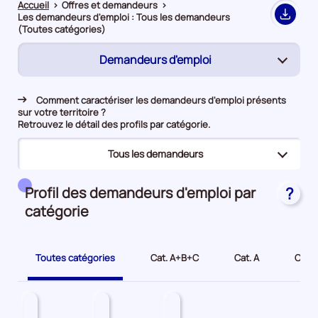
Accueil
>
Offres et demandeurs
>
Les demandeurs d'emploi : Tous les demandeurs
Export
(Toutes catégories)
Demandeurs d'emploi
(page
active)
Rapprochement
Comment caractériser les demandeurs d'emploi présents
sur votre territoire ?
Offres d’emploi
Retrouvez le détail des profils par catégorie.
Tous les demandeurs
(page
active)
(page
Tous les demandeurs
Profil des demandeurs d'emploi par
?
active)
catégorie
Bénéficiaires du RSA
Jeunes
Toutes catégories
Cat. A+B+C
Cat. A
Cat. 
Seniors
Demandeurs d'emploi longue durée
Travailleurs en situation de handicap