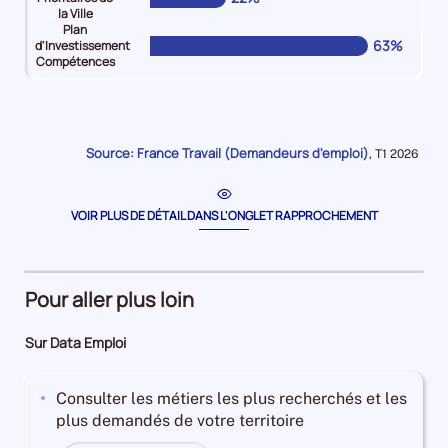
la Ville
Plan
63%
d'Investissement
Compétences
Pour
Pour
Pour
Pour
Pour
Pour
le
le
le
le
le
le
niveau
niveau
niveau
niveau
niveau
niveau
Jeune
Senior
Bénéficiaire
Travailleurs
Quartiers
Plan
Source: France Travail (Demandeurs d'emploi)
Données
,
T1 2026
(-26
(
du
en
Prioritaires
d'Investissement
pour
la
ans)
et
RSA
situation
de
Compétences
période
Demandeurs
plus55
Demandeurs
d'handicap
la
Demandeurs
VOIR PLUS DE DÉTAIL DANS L'ONGLET RAPPROCHEMENT
d'emploi
ans)
d'emploi
Demandeurs
Ville
d'emploi
17%
Demandeurs
36%
d'emploi
Demandeurs
63%
d'emploi
5%
d'emploi
Pour aller plus loin
20%
22%
Sur Data Emploi
Consulter les métiers les plus recherchés et les
plus demandés de votre territoire