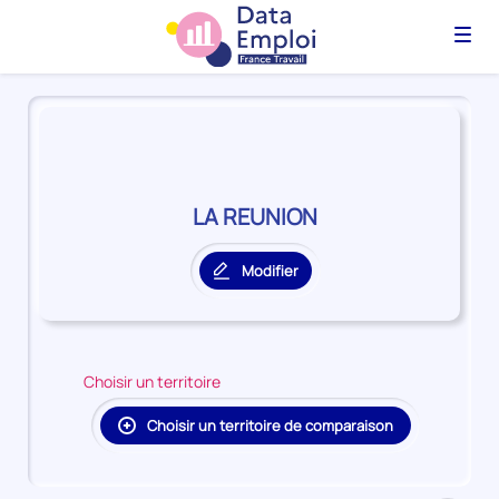
Menu
Panorama
du
territoire
LA
REUNION
LA REUNION
Modifier
le
territoire
principal
Choisir un territoire
Choisir un territoire de comparaison