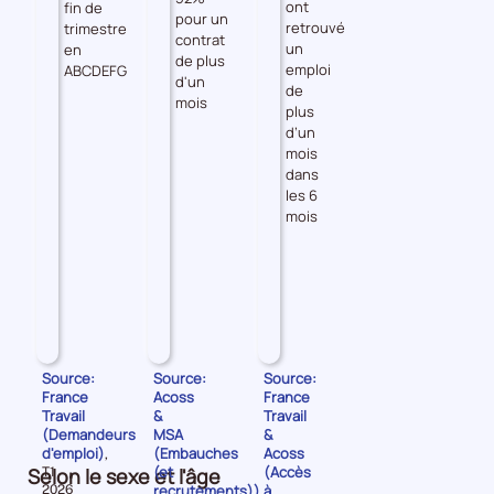
ont
fin de
pour un
retrouvé
trimestre
contrat
un
en
de plus
emploi
ABCDEFG
d'un
de
mois
plus
d’un
mois
dans
les 6
mois
Source:
Source:
Source:
France
Acoss
France
Travail
&
Travail
(Demandeurs
MSA
&
d'emploi)
(Embauches
Acoss
,
(et
(Accès
Selon le sexe et l'âge
Données
T1
pour
recrutements))
à
2026
,