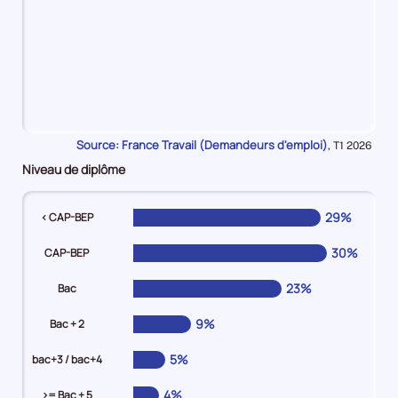
16%
en
Source: France Travail (Demandeurs d'emploi)
Données
,
T1 2026
Moins
pour
Niveau de diplôme
de
la
période
3
mois
29%
< CAP-BEP
12%
en
30%
CAP-BEP
De
3
23%
Bac
mois
9%
Bac + 2
à
moins
5%
bac+3 / bac+4
de
6
4%
>= Bac + 5