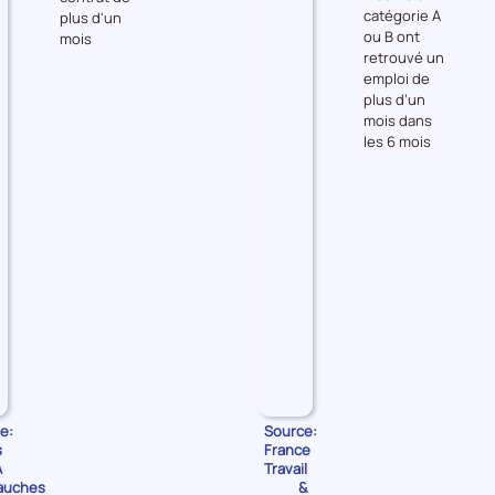
catégorie A
plus d'un
les
les
ou B ont
mois
Embauches
Accès
retrouvé un
à
emploi de
l'emploi
plus d’un
mois dans
les 6 mois
e:
Source:
s
France
A
Travail
auches
&