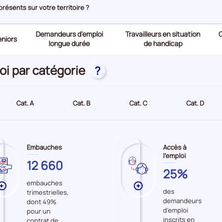
ésents sur votre territoire ?
Demandeurs d'emploi
Travailleurs en situation
Q
niors
longue durée
de handicap
oi par catégorie
?
Cat. A
Cat. B
Cat. C
Cat. D
Embauches
Accès à
l'emploi
MARTINIQUE
12 660
MARTINIQUE
25%
embauches
Plus
Plus
des
trimestrielles,
de
de
demandeurs
dont 49%
données
données
d'emploi
pour un
sur
sur
inscrits en
contrat de