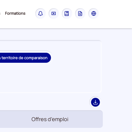
Sous-
s
Formations
Notifications
Didacticiel
Guide
Glossaire
Les
menu
sites
France
Travail
n territoire de comparaison
Export
Offres d’emploi