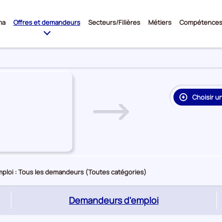
Sous-
ma
Offres et demandeurs
Secteurs/Filières
Métiers
Compétence
menu
Choisir u
re
on
rie
e
ploi : Tous les demandeurs (Toutes catégories)
(page
Demandeurs d'emploi
active)