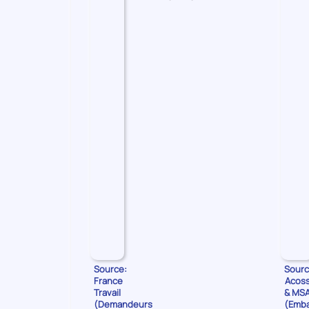
les
Demandeurs
d'emploi
Source:
Sourc
France
Acos
Travail
& MS
(Demandeurs
(Emb