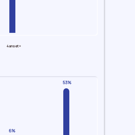
4 ans et +
53%
6%