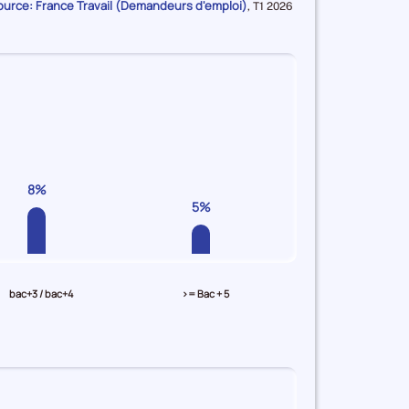
ource: France Travail (Demandeurs d'emploi)
Données
,
T1 2026
pour
la
période
8%
5%
bac+3 / bac+4
>= Bac + 5