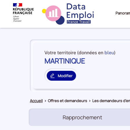
Panora
Panorama
du
et
Votre territoire (données en
bleu
)
territoire
MARTINIQUE
en
MARTINIQUE
premiè
positi
Modifier
par
le
catégo
territoire
de
principal
donné
Accueil
>
Offres et demandeurs
>
Les demandeurs d'em
Rapprochement