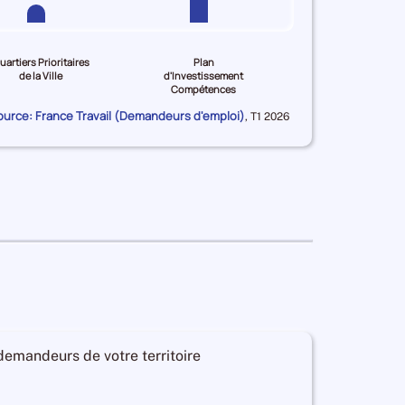
uartiers Prioritaires
Plan
de la Ville
d'Investissement
Compétences
ource: France Travail (Demandeurs d'emploi)
Données
,
T1 2026
pour
la
période
 demandeurs de votre territoire