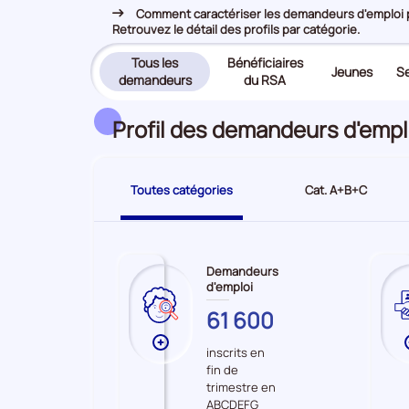
Comment caractériser les demandeurs d'emploi pr
Retrouvez le détail des profils par catégorie.
Tous les
Bénéficiaires
Jeunes
Se
(page
demandeurs
du RSA
active)
Profil des demandeurs d'empl
Toutes catégories
Cat. A+B+C
Demandeurs
d'emploi
MARTINIQUE
61 600
Plus
inscrits en
de
fin de
données
trimestre en
sur
ABCDEFG