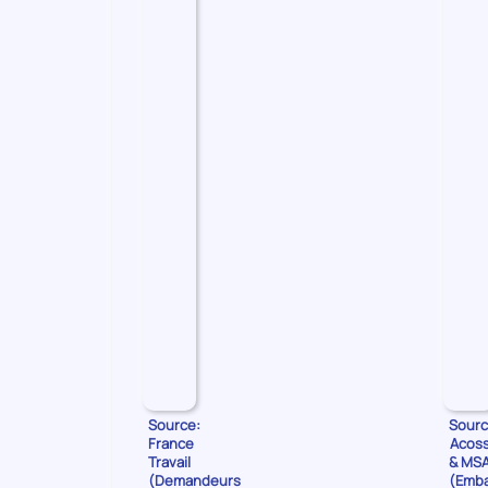
les
Demandeurs
d'emploi
Source:
Sourc
France
Acos
Travail
& MS
(Demandeurs
(Emb