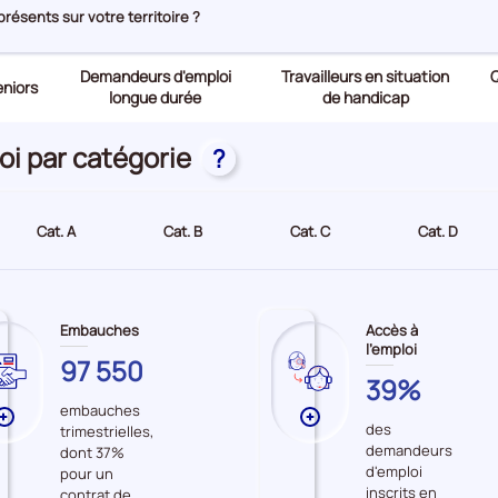
ésents sur votre territoire ?
Demandeurs d'emploi
Travailleurs en situation
Q
niors
longue durée
de handicap
oi par catégorie
?
Cat. A
Cat. B
Cat. C
Cat. D
Embauches
Accès à
l'emploi
CENTRE-
97 550
CENTRE-
39%
VAL
VAL
embauches
DE
Plus
Plus
des
DE
trimestrielles,
LOIRE
de
de
demandeurs
dont 37%
LOIRE
données
données
d'emploi
pour un
sur
sur
inscrits en
contrat de