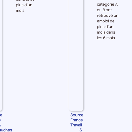
catégorie A
plus d'un
les
les
ou B ont
mois
Embauches
Accès
retrouvé un
à
emploi de
l'emploi
plus d’un
mois dans
les 6 mois
e:
Source:
s
France
A
Travail
auches
&