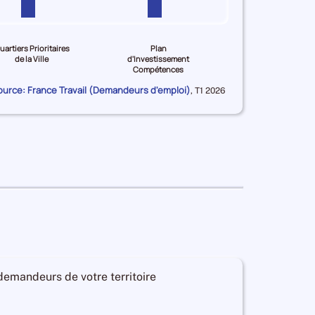
uartiers Prioritaires
Plan
de la Ville
d'Investissement
Compétences
ource: France Travail (Demandeurs d'emploi)
Données
,
T1 2026
pour
la
période
 demandeurs de votre territoire