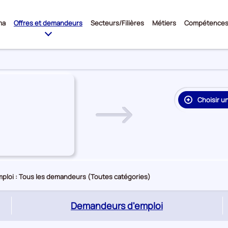
Sous-
ma
Offres et demandeurs
Secteurs/Filières
Métiers
Compétence
menu
Choisir u
re
on
rie
e
ploi : Tous les demandeurs (Toutes catégories)
(page
Demandeurs d'emploi
active)