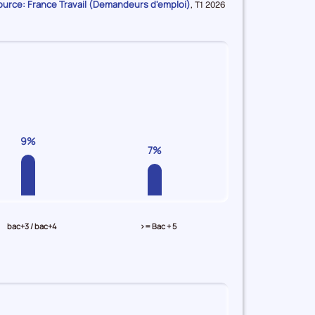
ource: France Travail (Demandeurs d'emploi)
Données
,
T1 2026
pour
la
période
9%
7%
bac+3 / bac+4
>= Bac + 5