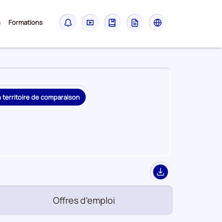
Sous-
s
Formations
Notifications
Didacticiel
Guide
Glossaire
Les
menu
sites
France
Travail
n territoire de comparaison
Export
Offres d’emploi