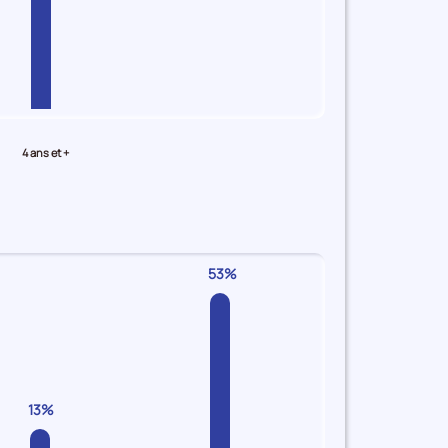
4 ans et +
53%
13%