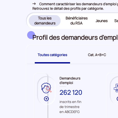
Comment caractériser les demandeurs d'emploi pr
Retrouvez le détail des profils par catégorie.
Tous les
Bénéficiaires
Jeunes
Se
(page
demandeurs
du RSA
active)
Profil des demandeurs d'empl
Toutes catégories
Cat. A+B+C
Demandeurs
d'emploi
CENTRE-
262 120
VAL
Plus
inscrits en fin
DE
de
de trimestre
LOIRE
données
en ABCDEFG
sur