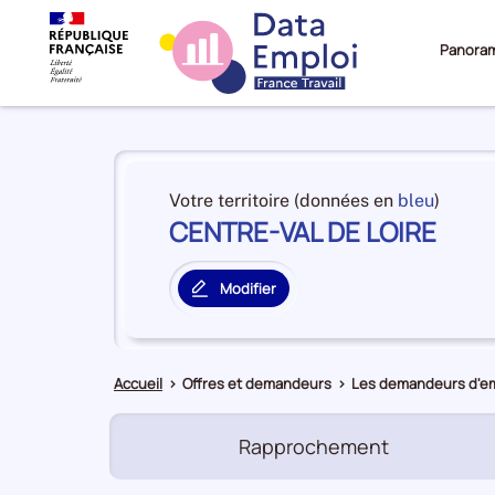
Panora
Panorama
du
et
Votre territoire (données en
bleu
)
territoire
CENTRE-VAL DE LOIRE
en
CENTRE-
premiè
VAL
positi
DE
Modifier
par
le
LOIRE
catégo
territoire
de
principal
donné
Accueil
>
Offres et demandeurs
>
Les demandeurs d'em
Rapprochement