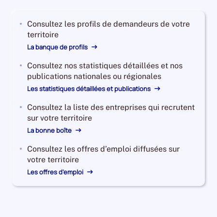
2023,
le
Consultez les profils de demandeurs de votre
nombre
territoire
de
demandeurs
La banque de profils
d'emploi
Consultez nos statistiques détaillées et nos
disponibles
publications nationales ou régionales
de
catégorie
Les statistiques détaillées et publications
B
Consultez la liste des entreprises qui recrutent
et
sur votre territoire
C
La bonne boîte
est
de
Consultez les offres d’emploi diffusées sur
12670,
votre territoire
le
Les offres d'emploi
nombre
de
demandeurs
d'emploi
disponibles