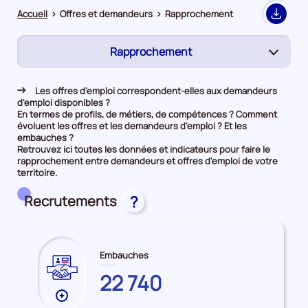
Accueil
>
Offres et demandeurs
>
Rapprochement
Export
Rapprochement
(page
active)
Demandeurs d'emploi
Les offres d'emploi correspondent-elles aux demandeurs
d'emploi disponibles ?
Offres d’emploi
En termes de profils, de métiers, de compétences ? Comment
évoluent les offres et les demandeurs d'emploi ? Et les
embauches ?
Retrouvez ici toutes les données et indicateurs pour faire le
rapprochement entre demandeurs et offres d'emploi de votre
territoire.
Recrutements
?
Embauches
GUADELOUPE
22 740
Plus