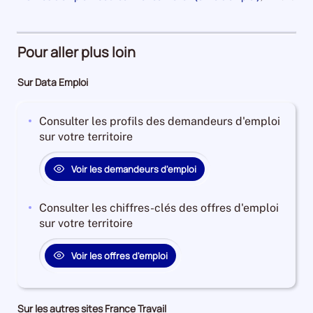
an
1
et
la
pour
de
Demandeurs
à
plus
période
la
40930
période
d'emploi
4
Demandeurs
et
26%
ans
d'emploi
Pour aller plus loin
l'évolution
Offres
Demandeurs
45%
annuelle
d'emploi
d'emploi
Offres
Sur Data Emploi
des
68%
26%
d'emploi
catégories
Offres
4%
A
Consulter les profils des demandeurs d'emploi
d'emploi
+
sur votre territoire
28%
B
+
Voir les demandeurs d'emploi
C
est
Consulter les chiffres-clés des offres d'emploi
de
sur votre territoire
-7.022129290817215
Pour
Voir les offres d'emploi
le
trimestre
3
de
Sur les autres sites France Travail