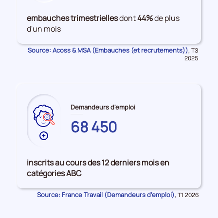
de
données
embauches trimestrielles
dont
44%
de plus
sur
d'un mois
les
Embauches
Source: Acoss & MSA (Embauches (et recrutements))
Données
,
T3
pour
2025
la
période
Demandeurs d'emploi
68 450
Plus
de
données
inscrits au cours des 12 derniers mois en
sur
catégories ABC
les
GUADELOUPE
Source: France Travail (Demandeurs d'emploi)
Données
,
T1 2026
pour
la
période