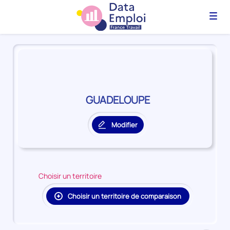
Menu
Panorama
du
territoire
GUADELOUPE
GUADELOUPE
Modifier
le
territoire
principal
Choisir un territoire
Choisir un territoire de comparaison