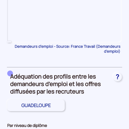
Pour
Demandeurs d'emploi - Source: France Travail (Demandeurs
d'emploi)
le
trimestre
1
de
Adéquation des profils entre les
?
2023,
demandeurs d’emploi et les offres
le
nombre
diffusées par les recruteurs
de
demandeurs
GUADELOUPE
d'emploi
disponibles
de
Par niveau de diplôme
catégorie