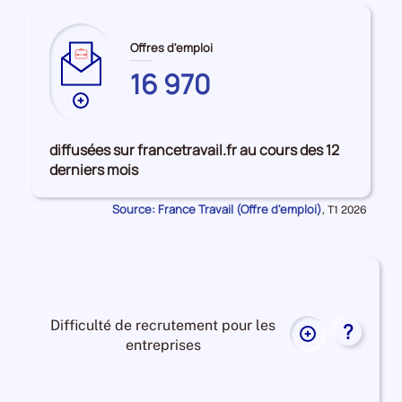
Offres d'emploi
16 970
Plus
de
données
diffusées sur francetravail.fr au cours des 12
sur
derniers mois
les
GUADELOUPE
Source: France Travail (Offre d'emploi)
Données
,
T1 2026
pour
la
période
Difficulté de recrutement pour les
?
Plus
entreprises
de
données
Difficulté
sur
de