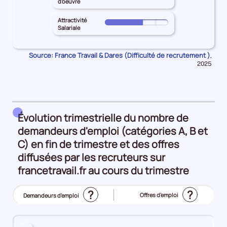
pour
d'oeuvre
50%
principal
géographique
le
les
GUADELOUPE
25%
territoire
Attractivité
Intensité
Pour
pour
Salariale
principal
d'embauche
le
les
GUADELOUPE
25%
territoire
Lien
pour
Source: France Travail & Dares (Difficulté de recrutement )
Donn
,
principal
formation
pour
les
2025
GUADELOUPE
-
la
Manque
pour
péri
métier
de
les
25%
main
Attractivité
d'oeuvre
Salariale
Évolution trimestrielle du nombre de
10%
50%
demandeurs d'emploi (catégories A, B et
C) en fin de trimestre et des offres
diffusées par les recruteurs sur
francetravail.fr au cours du trimestre
?
?
Offres d’emploi
Demandeurs d'emploi
(Affichage
actuel)