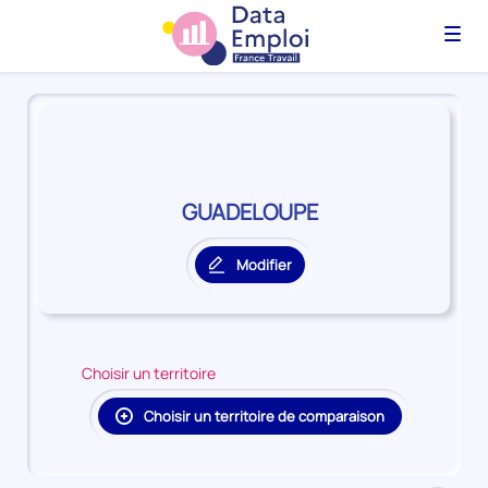
Menu
Panorama
du
territoire
GUADELOUPE
GUADELOUPE
Modifier
le
territoire
principal
Choisir un territoire
Choisir un territoire de comparaison