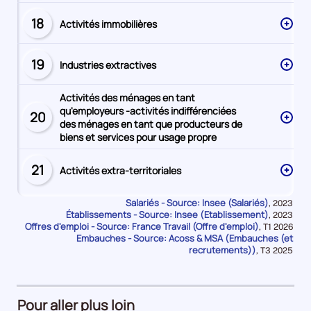
18
Activités immobilières
Secteur
numéro
19
Industries extractives
Secteur
numéro
Activités des ménages en tant
qu'employeurs -activités indifférenciées
20
Secteur
des ménages en tant que producteurs de
numéro
biens et services pour usage propre
21
Activités extra-territoriales
Secteur
numéro
Salariés - Source: Insee (Salariés)
Données
,
2023
Établissements - Source: Insee (Etablissement)
pour
Données
,
2023
la
Offres d'emploi - Source: France Travail (Offre d'emploi)
pour
Données
,
T1 2026
période
la
Embauches - Source: Acoss & MSA (Embauches (et
pour
période
la
recrutements))
Données
,
T3 2025
période
pour
la
période
Pour aller plus loin