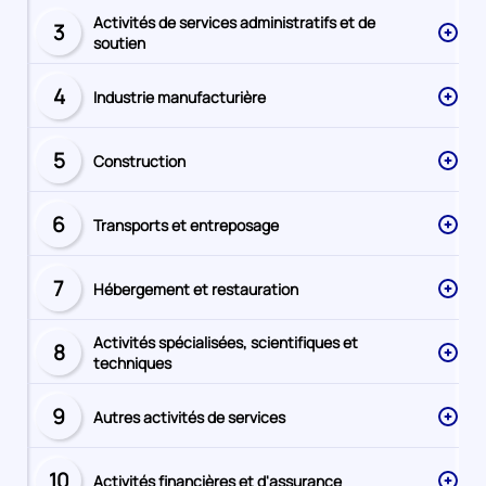
Activités de services administratifs et de
3
Secteur
soutien
numéro
4
Industrie manufacturière
Secteur
numéro
5
Construction
Secteur
numéro
6
Transports et entreposage
Secteur
numéro
7
Hébergement et restauration
Secteur
numéro
Activités spécialisées, scientifiques et
8
Secteur
techniques
numéro
9
Autres activités de services
Secteur
numéro
10
Activités financières et d'assurance