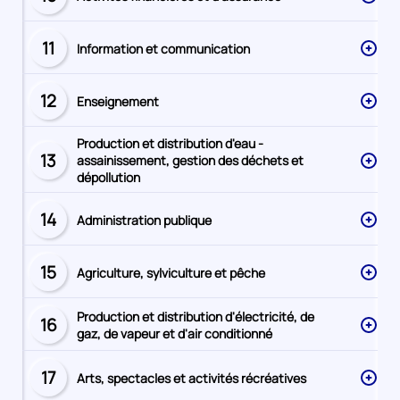
Secteur
numéro
11
Information et communication
Secteur
numéro
12
Enseignement
Secteur
numéro
Production et distribution d'eau -
13
assainissement, gestion des déchets et
Secteur
dépollution
numéro
14
Administration publique
Secteur
numéro
15
Agriculture, sylviculture et pêche
Secteur
numéro
Production et distribution d'électricité, de
16
Secteur
gaz, de vapeur et d'air conditionné
numéro
17
Arts, spectacles et activités récréatives
Secteur
numéro