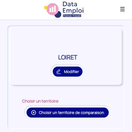
Menu
Panorama
du
territoire
LOIRET
LOIRET
Modifier
le
territoire
principal
Choisir un territoire
Choisir un territoire de comparaison