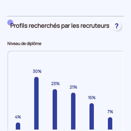
période
49%
en
CDI
Profils recherchés par les recruteurs
?
33%
en
Autres
Niveau de diplôme
(intérim,
emplois
aidés,
apprentissage)
30%
23%
21%
15%
7%
4%