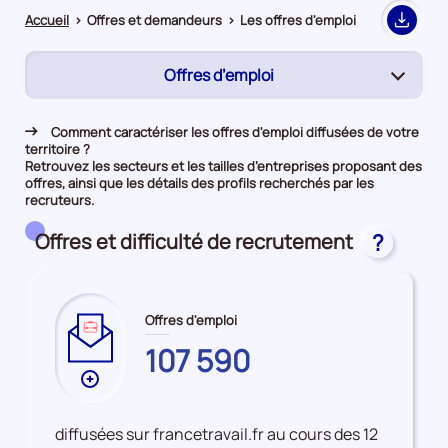
Accueil
>
Offres et demandeurs
>
Les offres d'emploi
Export
Offres d’emploi
(page
active)
Rapprochement
Comment caractériser les offres d'emploi diffusées de votre
territoire ?
Demandeurs d'emploi
Retrouvez les secteurs et les tailles d’entreprises proposant des
offres, ainsi que les détails des profils recherchés par les
recruteurs.
Offres et difficulté de recrutement
?
Offres d'emploi
LOIRET
107 590
Plus
de
données
diffusées sur francetravail.fr au cours des 12
sur