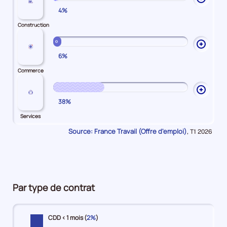
4%
les
explic
Construction
sur
Constr
Ouvrir
6%
les
explic
Commerce
sur
Comme
Ouvrir
38%
les
explic
Services
sur
Source: France Travail (Offre d'emploi)
Données
,
T1 2026
Servic
pour
la
période
Par type de contrat
CDD < 1 mois (
2%
)