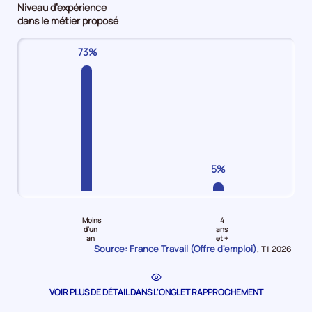
Niveau d’expérience
Employés
Employés
maîtrise
d'emploi
dans le métier proposé
non
qualifiés
/
6%
qualifiés
Offres
Techniciens
73%
Offres
d'emploi
Offres
d'emploi
48%
d'emploi
34%
11%
5%
Pour
Pour
le
le
Moins
4
niveau
niveau
d'un
ans
an
et +
Moins
4
Source: France Travail (Offre d'emploi)
Données
,
T1 2026
d'un
ans
pour
la
an
et
période
Offres
plus
VOIR PLUS DE DÉTAIL DANS L'ONGLET RAPPROCHEMENT
d'emploi
Offres