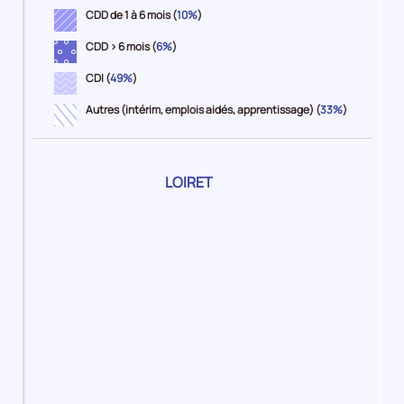
CDD de 1 à 6 mois (
10%
)
CDD > 6 mois (
6%
)
CDI (
49%
)
Autres (intérim, emplois aidés, apprentissage) (
33%
)
Pour
LOIRET
le
territoire
2%