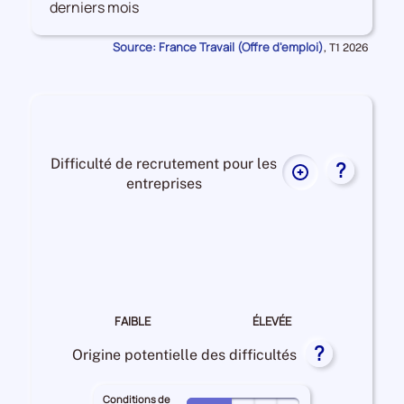
derniers mois
les
Offres
Source: France Travail (Offre d'emploi)
Données
,
T1 2026
d'emploi
pour
la
période
Difficulté de recrutement pour les
?
Plus
entreprises
de
données
Difficulté
sur
de
la
recrutement Elevée
difficulté
de
recrutement
FAIBLE
ÉLEVÉE
pour
?
les
Origine potentielle des difficultés
entreprises
Conditions de