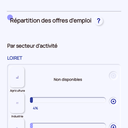
25%
main
Attractivité
d'oeuvre
Salariale
25%
25%
Répartition des offres d'emploi
?
Par secteur d'activité
LOIRET
Ouvrir
Non disponibles
les
explic
Agriculture
sur
Agricu
Ouvrir
4%
les
explic
Industrie
sur
Industr
Ouvrir