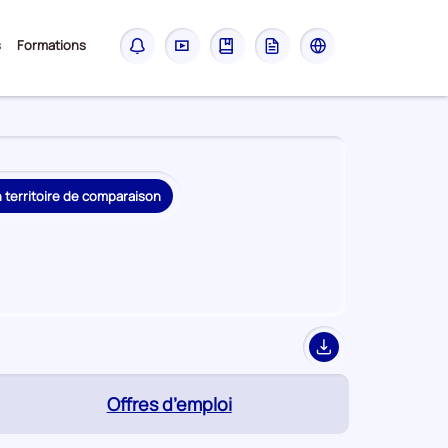
Sous-
s
Formations
Notifications
Didacticiel
Guide
Glossaire
Les
menu
sites
France
Travail
n territoire de comparaison
Export
(page
Offres d’emploi
active)