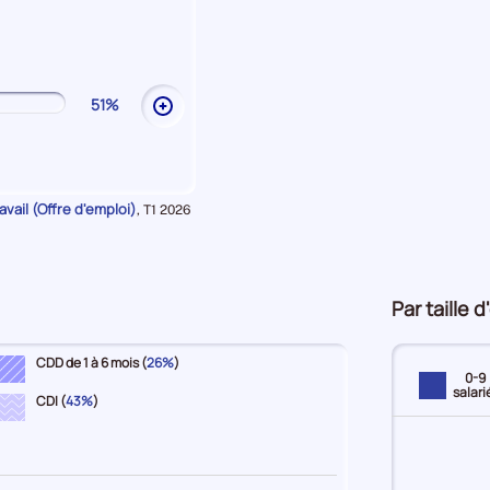
les
explications
sur
Commerce
51%
Ouvrir
les
explications
sur
Services
vail (Offre d'emploi)
Données
,
T1 2026
pour
la
période
Par taille 
CDD de 1 à 6 mois (
26%
)
0-9
salari
CDI (
43%
)