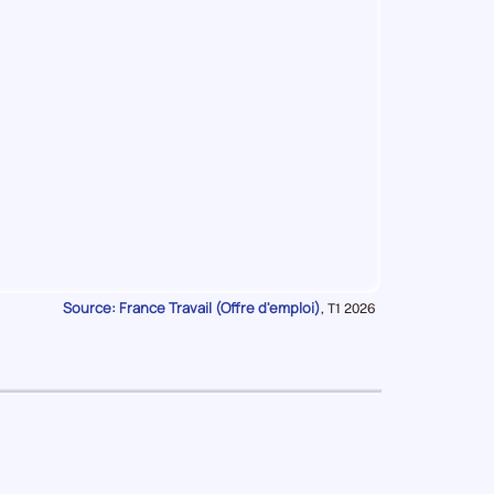
ion
se
se
se
se
ise
e
Source: France Travail (Offre d'emploi)
Données
,
T1 2026
pour
la
période