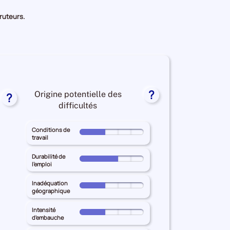
cruteurs.
?
Origine potentielle des
?
s
difficultés
nées
Conditions de
Pour
travail
le
territoire
iculté
Durabilité de
Pour
l'emploi
principal
le
MEUSE
rutement
territoire
Inadéquation
Pour
pour
r
géographique
principal
le
les
MEUSE
territoire
Intensité
Conditions
reprises
Pour
pour
d'embauche
principal
de
le
les