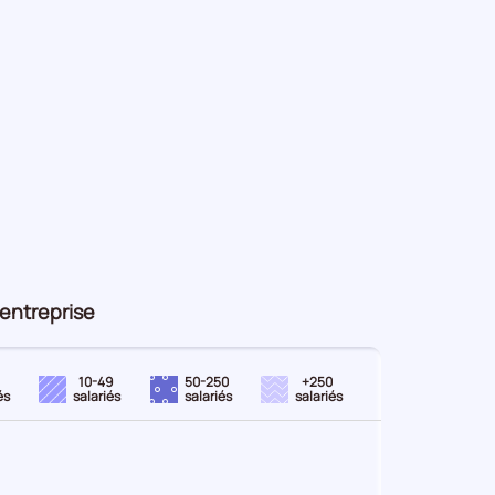
d'entreprise
10-49
50-250
+250
és
salariés
salariés
salariés