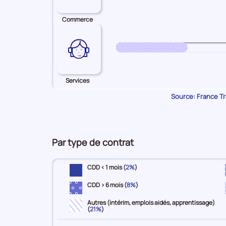
Commerce
Services
Source: France Tra
Par type de contrat
CDD < 1 mois (
2%
)
CDD > 6 mois (
8%
)
Autres (intérim, emplois aidés, apprentissage)
(
21%
)