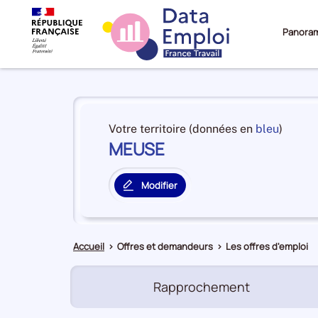
Panora
Panorama
du
et
Votre territoire (données en
bleu
)
territoire
MEUSE
en
MEUSE
premiè
positi
Modifier
par
le
catégo
territoire
de
principal
donné
Accueil
>
Offres et demandeurs
>
Les offres d'emploi
Rapprochement