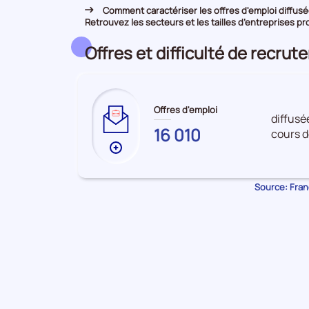
Comment caractériser les offres d'emploi diffusée
Retrouvez les secteurs et les tailles d’entreprises pr
Offres et difficulté de recru
Offres d'emploi
diffusé
MEUSE
16 010
cours d
Plus
de
données
Source: Franc
sur
les
Offres
d'emploi