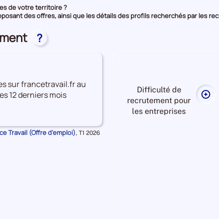
s de votre territoire ?
oposant des offres, ainsi que les détails des profils recherchés par les re
tement
?
es sur francetravail.fr au
Difficulté de
es 12 derniers mois
Plu
recrutement pour
de
les entreprises
don
sur
e Travail (Offre d'emploi)
Données
,
T1 2026
la
pour
la
diff
période
de
rec
pou
Difficulté
les
de
ent
recrutement Moyenne