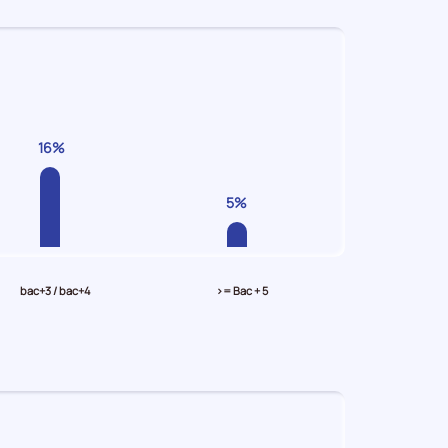
16%
5%
bac+3 / bac+4
>= Bac + 5