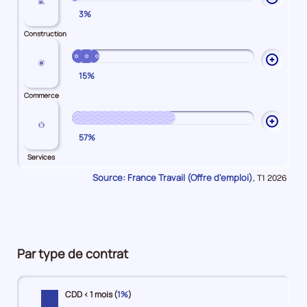
3%
les
explic
Construction
sur
Constr
Ouvrir
15%
les
explic
Commerce
sur
Comme
Ouvrir
57%
les
explic
Services
sur
Source: France Travail (Offre d'emploi)
Données
,
T1 2026
Servic
pour
la
période
Par type de contrat
CDD < 1 mois (
1%
)