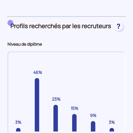
période
39%
en
CDI
Profils recherchés par les recruteurs
?
32%
en
Autres
Niveau de diplôme
(intérim,
emplois
aidés,
apprentissage)
46%
23%
15%
9%
3%
3%