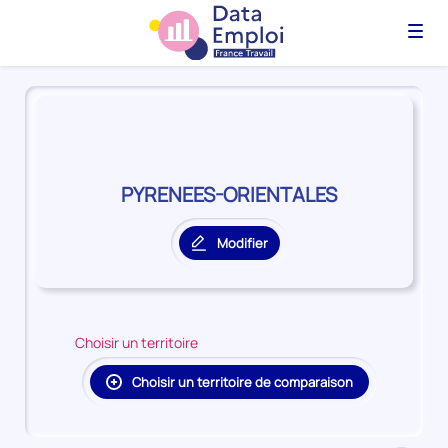
Menu
Panorama
du
territoire
PYRENEES-
ORIENTALES
PYRENEES-ORIENTALES
Modifier
le
territoire
principal
Choisir un territoire
Choisir un territoire de comparaison