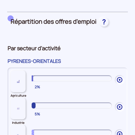
métier
de
les
25%
main
Attractivité
d'oeuvre
Salariale
Répartition des offres d'emploi
?
10%
50%
Par secteur d'activité
PYRENEES-ORIENTALES
Ouvrir
2%
les
explic
Agriculture
sur
Agricu
Ouvrir
5%
les
explic
Industrie
sur
Industr
Ouvrir