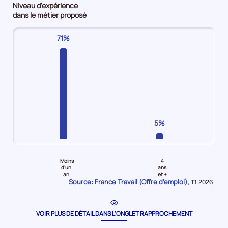
Niveau d’expérience
Employés
Employés
maîtrise
d'emploi
dans le métier proposé
non
qualifiés
/
2%
qualifiés
Offres
Techniciens
71%
Offres
d'emploi
Offres
d'emploi
57%
d'emploi
36%
5%
5%
Pour
Pour
le
le
Moins
4
niveau
niveau
d'un
ans
an
et +
Moins
4
Source: France Travail (Offre d'emploi)
Données
,
T1 2026
d'un
ans
pour
la
an
et
période
Offres
plus
VOIR PLUS DE DÉTAIL DANS L'ONGLET RAPPROCHEMENT
d'emploi
Offres