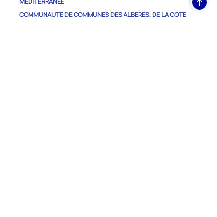
MEDITERRANEE
de
COMMUNAUTE DE COMMUNES DES ALBERES, DE LA COTE
pag
VERMEILLE ET DE L'ILLIBERIS
COMMUNAUTE DE COMMUNES DES ASPRES
COMMUNAUTE DE COMMUNES DU HAUT VALLESPIR
COMMUNAUTE DE COMMUNES DU VALLESPIR
COMMUNAUTE DE COMMUNES PYRENEES CATALANES
COMMUNAUTE DE COMMUNES PYRENEES CERDAGNE
COMMUNAUTE DE COMMUNES ROUSSILLON-CONFLENT
COMMUNAUTE DE COMMUNES SUD-ROUSSILLON
COMMUNAUTE URBAINE PERPIGNAN MEDITERRANEE
METROPOLE
Autres Départements
ARIEGE
AUDE