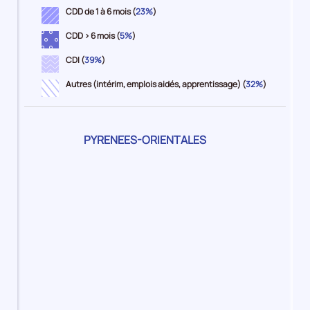
CDD de 1 à 6 mois (
23%
)
CDD > 6 mois (
5%
)
CDI (
39%
)
Autres (intérim, emplois aidés, apprentissage) (
32%
)
Pour
PYRENEES-ORIENTALES
le
territoire
1%