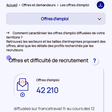
Accueil
>
Offres et demandeurs
>
Les offres d'emploi
Export
Offres d’emploi
(page
active)
Rapprochement
Comment caractériser les offres d'emploi diffusées de votre
territoire ?
Demandeurs d'emploi
Retrouvez les secteurs et les tailles d’entreprises proposant des
offres, ainsi que les détails des profils recherchés par les
recruteurs.
Offres et difficulté de recrutement
?
Offres d'emploi
PYRENEES-
42 210
ORIENTALES
Plus
de
données
diffusées sur francetravail.fr au cours des 12
sur