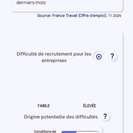
derniers mois
les
Offres
Source: France Travail (Offre d'emploi)
Données
,
T1 2026
d'emploi
pour
la
période
Difficulté de recrutement pour les
?
Plus
entreprises
de
données
Difficulté
sur
de
la
recrutement Faible
difficulté
de
recrutement
FAIBLE
ÉLEVÉE
pour
?
les
Origine potentielle des difficultés
entreprises
Conditions de