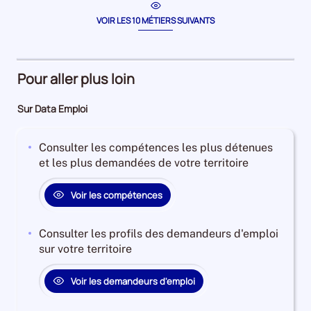
période
/
la
période
equipiè
VOIR LES 10 MÉTIERS SUIVANTS
polyva
de
restaur
Pour aller plus loin
rapide
Sur Data Emploi
Consulter les compétences les plus détenues
et les plus demandées de votre territoire
Voir les compétences
Consulter les profils des demandeurs d'emploi
sur votre territoire
Voir les demandeurs d'emploi