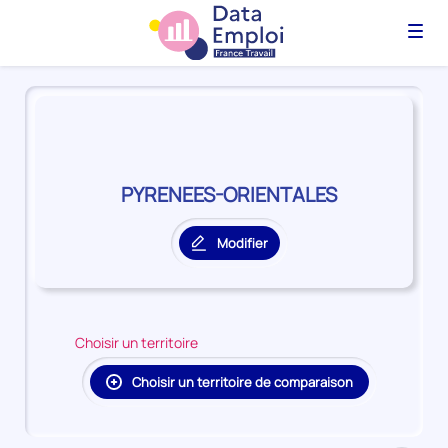
Menu
Panorama
du
territoire
PYRENEES-
ORIENTALES
PYRENEES-ORIENTALES
Modifier
le
territoire
principal
Choisir un territoire
Choisir un territoire de comparaison