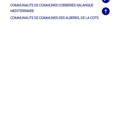
COMMUNAUTE DE COMMUNES CORBIERES SALANQUE
Haut
MEDITERRANEE
de
COMMUNAUTE DE COMMUNES DES ALBERES, DE LA COTE
pag
VERMEILLE ET DE L'ILLIBERIS
COMMUNAUTE DE COMMUNES DES ASPRES
COMMUNAUTE DE COMMUNES DU HAUT VALLESPIR
COMMUNAUTE DE COMMUNES DU VALLESPIR
COMMUNAUTE DE COMMUNES PYRENEES CATALANES
COMMUNAUTE DE COMMUNES PYRENEES CERDAGNE
COMMUNAUTE DE COMMUNES ROUSSILLON-CONFLENT
COMMUNAUTE DE COMMUNES SUD-ROUSSILLON
COMMUNAUTE URBAINE PERPIGNAN MEDITERRANEE
METROPOLE
Autres Départements
ARIEGE