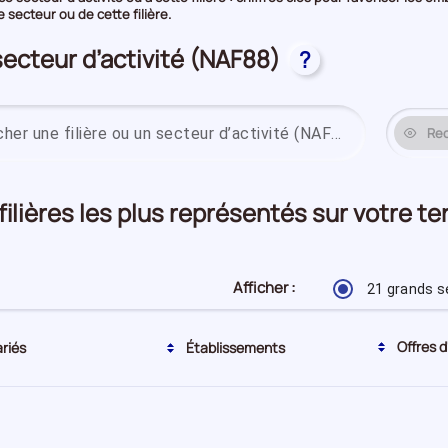
secteur ou de cette filière.
secteur d’activité (NAF88)
?
Re
 filières les plus représentés sur votre t
Afficher :
21 grands s
Tri actuel par ordre décroissant
Offres d
ariés
Établissements