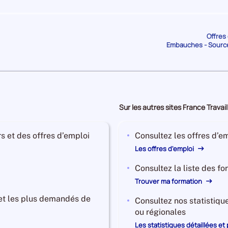
de
de
DORDOGNE
DORDOGNE
Offres 
5 381
Salariés
1 292
Etablissements
Embauches - Sourc
de
de
DORDOGNE
DORDOGNE
4 829
Salariés
485
Etablissements
Sur les autres sites France Travail
de
de
DORDOGNE
DORDOGNE
s et des offres d’emploi
Consultez les offres d’em
Les offres d'emploi
3 626
Salariés
754
Etablissements
de
de
Consultez la liste des f
DORDOGNE
DORDOGNE
Trouver ma formation
 et les plus demandés de
Consultez nos statistiqu
2 917
Salariés
1 349
Etablissements
ou régionales
de
de
Les statistiques détaillées et