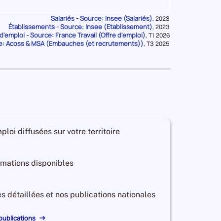
d'emploi
de
Salariés - Source: Insee (Salariés)
Données
,
2023
DORDOGNE
Établissements - Source: Insee (Etablissement)
pour
Données
,
2023
la
d'emploi - Source: France Travail (Offre d'emploi)
pour
Données
,
T1 2026
2 580
Offres
6 050
Embauches de DORDOGNE
période
la
e: Acoss & MSA (Embauches (et recrutements))
pour
Données
,
T3 2025
période
la
pour
d'emploi
période
la
de
période
DORDOGNE
930
Offres
3 030
Embauches de DORDOGNE
d'emploi
de
DORDOGNE
ploi diffusées sur votre territoire
5 590
Offres
600
Embauches de DORDOGNE
d'emploi
ormations disponibles
de
DORDOGNE
es détaillées et nos publications nationales
330
Offres
5 070
Embauches de DORDOGNE
d'emploi
 publications