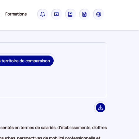
Sous-
s
Formations
Notifications
Didacticiel
Guide
Glossaire
Les
menu
sites
France
Travail
n territoire de comparaison
Export
présentés en termes de salariés, d’établissements, d'offres
embauches, perspectives de mobilité professionnelle et