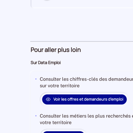
numéro
6
Hébergement et restauration
Secteur
numéro
Pour aller plus loin
Activités de services
7
Secteur
administratifs et de soutien
Sur Data Emploi
numéro
Consulter les chiffres-clés des demandeur
sur votre territoire
Activités spécialisées,
8
Secteur
scientifiques et techniques
numéro
Voir les offres et demandeurs d’emploi
Consulter les métiers les plus recherchés
9
Agriculture, sylviculture et pêche
votre territoire
Secteur
numéro