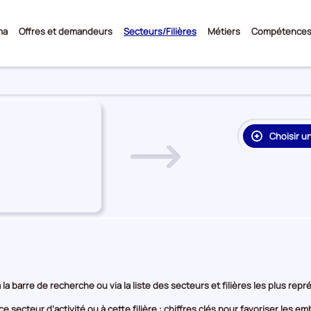
Sous-
ma
Offres et demandeurs
Secteurs/Filières
Métiers
Compétence
menu
Choisir u
re
on
rie
e
 la barre de recherche ou via la liste des secteurs et filières les plus re
e secteur d’activité ou à cette filière : chiffres clés pour favoriser les 