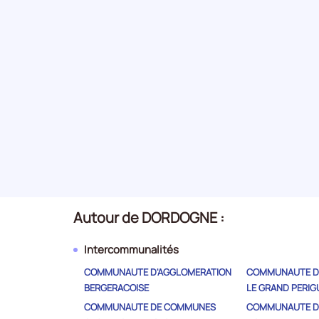
14
Activités immobilières
Secteur
numéro
15
Administration publique
Secteur
numéro
16
Information et communication
Secteur
numéro
Autour de DORDOGNE :
Production et distribution d'eau -
Intercommunalités
17
assainissement, gestion des
Secteur
COMMUNAUTE D'AGGLOMERATION
COMMUNAUTE D
déchets et dépollution
numéro
BERGERACOISE
LE GRAND PERIG
COMMUNAUTE DE COMMUNES
COMMUNAUTE D