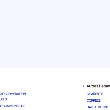
935
Salariés
277
Etablissements
de
de
DORDOGNE
DORDOGNE
750
Salariés
21
Etablissements
de
de
DORDOGNE
DORDOGNE
708
Salariés
127
Etablissements
de
de
DORDOGNE
DORDOGNE
Autres Dépa
641
Salariés
52
Etablissements
'AGGLOMERATION
CHARENTE
de
de
UEUX
CORREZE
DORDOGNE
DORDOGNE
E COMMUNES DE
HAUTE-VIENNE