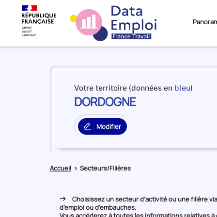
Panora
Panorama
du
et
Votre territoire (données en
bleu
)
territoire
DORDOGNE
en
DORDOGNE
premiè
positi
Modifier
par
le
catégo
territoire
de
principal
donné
Accueil
>
Secteurs/Filières
Choisissez un secteur d’activité ou une filière via
d’emploi ou d’embauches.
Vous accéderez à toutes les informations relatives à c