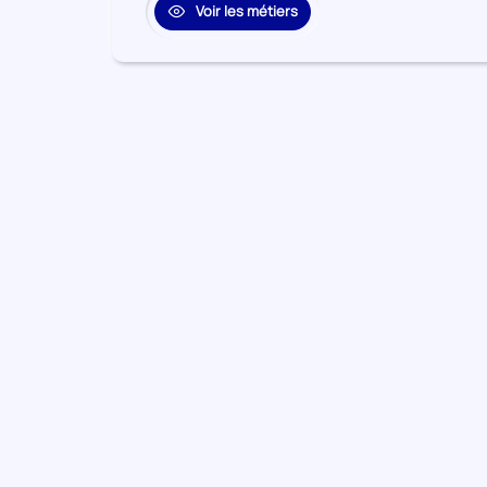
Voir les métiers
10
Autres activités de services
Secteur
numéro
Activités financières et
11
Secteur
d'assurance
numéro
12
Enseignement
Secteur
numéro
Arts, spectacles et activités
13
Secteur
récréatives
numéro