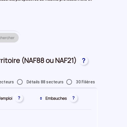
chercher
erritoire (NAF88 ou NAF21)
?
ecteurs
Détails 88 secteurs
30 Filières
?
?
'emploi
Embauches