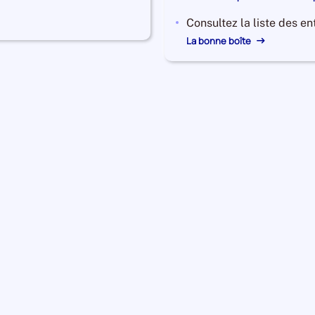
DORDOGNE
DORDOGNE
Consultez la liste des ent
La bonne boîte
1 931
Salariés
650
Etablissements
de
de
DORDOGNE
DORDOGNE
1 922
Salariés
533
Etablissements
de
de
DORDOGNE
DORDOGNE
1 263
Salariés
176
Etablissements
de
de
DORDOGNE
DORDOGNE
1 258
Salariés
406
Etablissements
de
de
DORDOGNE
DORDOGNE