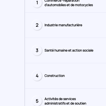
Commerce -réparation
1
Secteur
d'automobiles et de motocycles
numéro
2
Industrie manufacturière
Secteur
numéro
3
Santé humaine et action sociale
Secteur
numéro
4
Construction
Secteur
numéro
Activités de services
5
Secteur
administratifs et de soutien