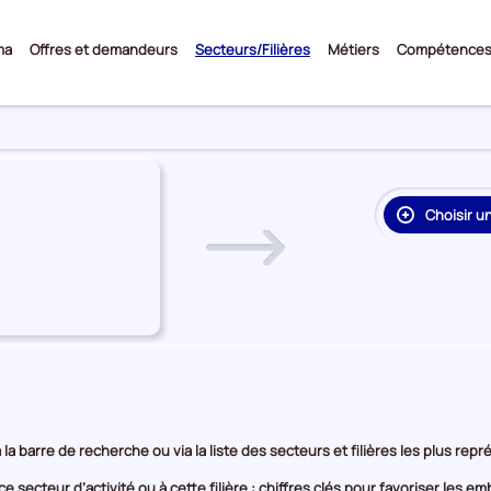
Sous-
ma
Offres et demandeurs
Secteurs/Filières
Métiers
Compétence
menu
Choisir u
re
on
rie
e
 la barre de recherche ou via la liste des secteurs et filières les plus re
e secteur d’activité ou à cette filière : chiffres clés pour favoriser les 