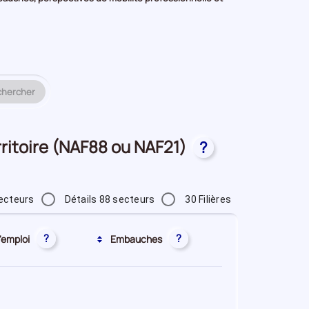
chercher
erritoire (NAF88 ou NAF21)
?
ecteurs
Détails 88 secteurs
30 Filières
?
?
'emploi
Embauches