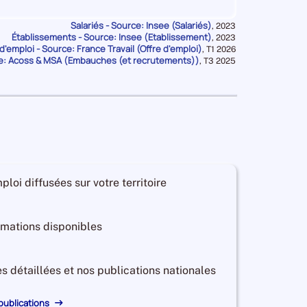
d'emploi
de
Salariés - Source: Insee (Salariés)
Données
,
2023
LOT-
Établissements - Source: Insee (Etablissement)
pour
Données
,
2023
ET-
la
d'emploi - Source: France Travail (Offre d'emploi)
pour
Données
,
T1 2026
410
Offres
820
Embauches de LOT-ET-GA
période
la
e: Acoss & MSA (Embauches (et recrutements))
pour
GARONNE
Données
,
T3 2025
période
la
pour
d'emploi
période
la
de
période
LOT-
ET-
1 310
Offres
3 470
Embauches de LOT-ET-GA
GARONNE
d'emploi
de
LOT-
ploi diffusées sur votre territoire
ET-
2 410
Offres
540
Embauches de LOT-ET-GA
GARONNE
d'emploi
ormations disponibles
de
LOT-
ET-
es détaillées et nos publications nationales
560
Offres
7 050
Embauches de LOT-ET-GA
GARONNE
d'emploi
 publications