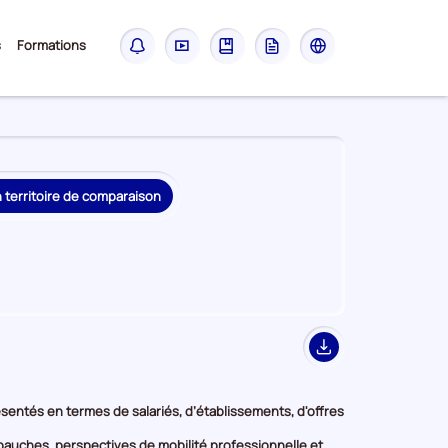
Sous-
s
Formations
Notifications
Didacticiel
Guide
Glossaire
Les
menu
sites
France
Travail
n territoire de comparaison
Export
présentés en termes de salariés, d’établissements, d'offres
embauches, perspectives de mobilité professionnelle et