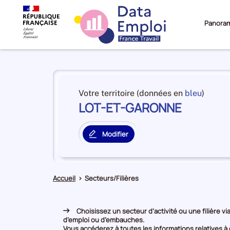
Panora
Panorama
du
et
Votre territoire (données en
bleu
)
territoire
LOT-ET-GARONNE
en
LOT-
premiè
ET-
positi
GARONNE
Modifier
par
le
catégo
territoire
de
principal
donné
Accueil
>
Secteurs/Filières
Choisissez un secteur d’activité ou une filière via
d’emploi ou d’embauches.
Vous accéderez à toutes les informations relatives à c