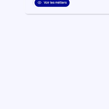
Voir les métiers
Activités financières et
10
Secteur
d'assurance
numéro
11
Autres activités de services
Secteur
numéro
Arts, spectacles et activités
12
Secteur
récréatives
numéro
13
Enseignement
Secteur
numéro