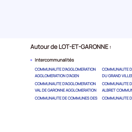
14
Administration publique
Secteur
numéro
Production et distribution d'eau -
15
assainissement, gestion des
Autour de LOT-ET-GARONNE :
Secteur
déchets et dépollution
numéro
Intercommunalités
COMMUNAUTE D'AGGLOMERATION
COMMUNAUTE D
16
AGGLOMERATION D'AGEN
DU GRAND VILLE
Information et communication
Secteur
COMMUNAUTE D'AGGLOMERATION
COMMUNAUTE D
numéro
VAL DE GARONNE AGGLOMERATION
ALBRET COMMU
COMMUNAUTE DE COMMUNES DES
COMMUNAUTE D
BASTIDES EN HAUT AGENAIS
COTEAUX ET LAN
17
Activités immobilières
Secteur
PERIGORD
GASCOGNE
numéro
COMMUNAUTE DE COMMUNES DES
COMMUNAUTE D
DEUX RIVES
CONFLUENT ET 