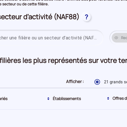
secteur ou de cette filière.
secteur d’activité (NAF88)
?
Re
 filières les plus représentés sur votre t
Afficher :
21 grands s
Tri actuel par ordre décroissant
Offres d
ariés
Établissements