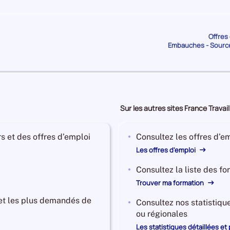
de
de
LOT-
LOT-
ET-
ET-
GARONNE
GARONNE
Offres 
5 292
Salariés
312
Etablissements
Embauches - Sourc
de
de
LOT-
LOT-
ET-
ET-
GARONNE
GARONNE
4 132
Salariés
694
Etablissements
Sur les autres sites France Travail
de
de
LOT-
LOT-
ET-
ET-
s et des offres d’emploi
Consultez les offres d’em
GARONNE
GARONNE
Les offres d'emploi
3 960
Salariés
688
Etablissements
de
de
Consultez la liste des f
LOT-
LOT-
Trouver ma formation
ET-
ET-
GARONNE
GARONNE
 et les plus demandés de
Consultez nos statistiqu
3 468
Salariés
1 447
Etablissements
ou régionales
de
de
Les statistiques détaillées et