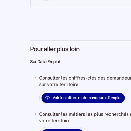
numéro
6
Transports et entreposage
Secteur
numéro
Pour aller plus loin
7
Hébergement et restauration
Secteur
Sur Data Emploi
numéro
Consulter les chiffres-clés des demandeur
sur votre territoire
Activités spécialisées,
8
Secteur
scientifiques et techniques
numéro
Voir les offres et demandeurs d’emploi
Consulter les métiers les plus recherchés
9
Agriculture, sylviculture et pêche
votre territoire
Secteur
numéro