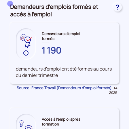
Domaines, champs de formation et formacodes
Demandeurs d'emplois formés et
?
accès à l'emploi
Demandeurs d'emploi
formés
LOT-
1 190
ET-
Plus
GARONNE
de
données
demandeurs d'emploi ont été formés au cours
sur
du dernier trimestre
les
Demandeurs
Source: France Travail (Demandeurs d'emploi formés)
Données
,
T4
d'emploi
pour
2025
la
formés
période
Accès à l'emploi après
formation