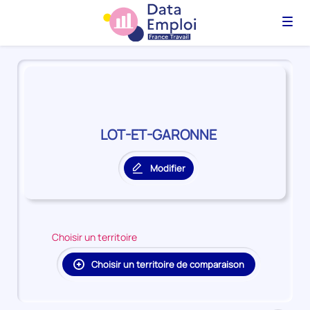
Menu
Panorama
du
territoire
LOT-
ET-
LOT-ET-GARONNE
GARONNE
Modifier
le
territoire
principal
Choisir un territoire
Choisir un territoire de comparaison