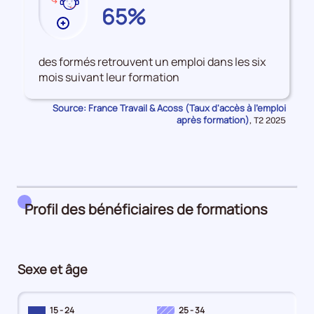
LOT-
65%
ET-
Plus
GARONNE
de
données
des formés retrouvent un emploi dans les six
sur
mois suivant leur formation
les
Accès
Source: France Travail & Acoss (Taux d'accès à l'emploi
à
après formation)
Données
,
T2 2025
pour
l'emploi
la
après
période
formation
Profil des bénéficiaires de formations
Sexe et âge
15 - 24
25 - 34