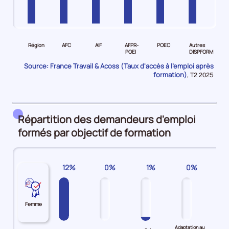
Pour
Pour
Pour
Pour
Pour
Pour
le
le
le
le
le
le
Région
AFC
AIF
AFPR-
POEC
Autres
niveau
niveau
niveau
niveau
niveau
niveau
POEI
DISPFORM
Région
AFC
AIF
AFPR-
POEC
Autres
Source: France Travail & Acoss (Taux d'accès à l'emploi après
Demandeurs
Demandeurs
Demandeurs
POEI
Demandeurs
DISPFORM
formation)
Données
,
T2 2025
pour
d'emploi
d'emploi
d'emploi
Demandeurs
d'emploi
Demandeurs
la
51%
50%
58%
d'emploi
100%
d'emploi
période
88%
71%
Répartition des demandeurs d'emploi
formés par objectif de formation
12%
0%
1%
0%
Femme
Adaptation au