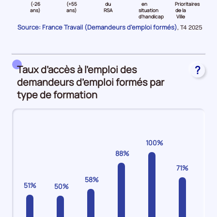
niveau
niveau
niveau
niveau
niveau
niveau
(-26
(+55
du
en
Prioritaires
d'
ans)
ans)
RSA
situation
de la
C
Jeune
Senior
Bénéficiaire
Travailleurs
Quartiers
Plan
d'handicap
Ville
(-26
(
du
en
Prioritaires
d'Investissement
Source: France Travail (Demandeurs d'emploi formés)
Données
,
T4 2025
ans)
et
RSA
situation
de
Compétences
pour
la
Demandeurs
plus55
Demandeurs
d'handicap
la
Demandeurs
période
d'emploi
ans)
d'emploi
Demandeurs
Ville
d'emploi
19%
Demandeurs
13%
d'emploi
Demandeurs
53%
Taux d’accès à l’emploi des
?
d'emploi
13%
d'emploi
demandeurs d’emploi formés par
13%
8%
type de formation
100%
88%
71%
58%
51%
50%