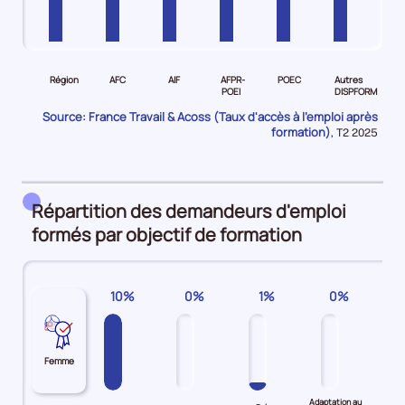
Pour
Pour
Pour
Pour
Pour
Pour
le
le
le
le
le
le
Région
AFC
AIF
AFPR-
POEC
Autres
niveau
niveau
niveau
niveau
niveau
niveau
POEI
DISPFORM
Région
AFC
AIF
AFPR-
POEC
Autres
Source: France Travail & Acoss (Taux d'accès à l'emploi après
Demandeurs
Demandeurs
Demandeurs
POEI
Demandeurs
DISPFORM
formation)
Données
,
T2 2025
pour
d'emploi
d'emploi
d'emploi
Demandeurs
d'emploi
Demandeurs
la
52%
33%
60%
d'emploi
63%
d'emploi
période
84%
63%
Répartition des demandeurs d'emploi
formés par objectif de formation
10%
0%
1%
0%
Femme
Adaptation au