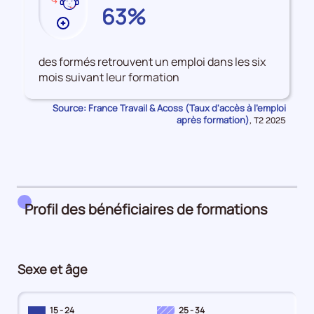
GIRONDE
63%
Plus
de
données
des formés retrouvent un emploi dans les six
sur
mois suivant leur formation
les
Accès
Source: France Travail & Acoss (Taux d'accès à l'emploi
à
après formation)
Données
,
T2 2025
pour
l'emploi
la
après
période
formation
Profil des bénéficiaires de formations
Sexe et âge
15 - 24
25 - 34