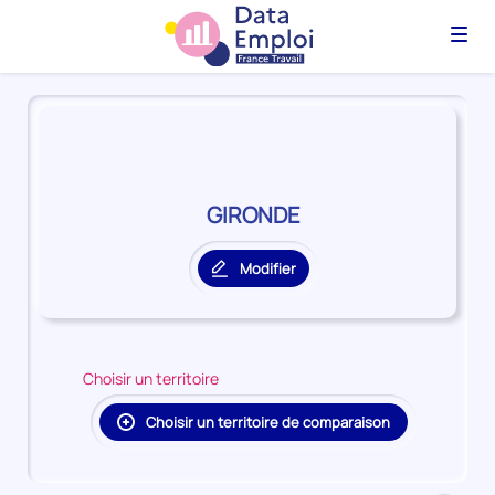
Menu
Panorama
du
territoire
GIRONDE
GIRONDE
Modifier
le
territoire
principal
Choisir un territoire
Choisir un territoire de comparaison