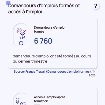
Domaines, champs de formation et formacodes
Demandeurs d'emplois formés et
?
accès à l'emploi
Demandeurs d'emploi
formés
GIRONDE
6 760
Plus
de
données
demandeurs d'emploi ont été formés au cours
sur
du dernier trimestre
les
Demandeurs
Source: France Travail (Demandeurs d'emploi formés)
Données
,
T4
d'emploi
pour
2025
la
formés
période
Accès à l'emploi après
formation