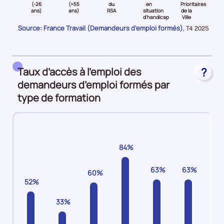
niveau
niveau
niveau
niveau
niveau
niveau
(-26
(+55
du
en
Prioritaires
d'
ans)
ans)
RSA
situation
de la
C
Jeune
Senior
Bénéficiaire
Travailleurs
Quartiers
Plan
d'handicap
Ville
(-26
(
du
en
Prioritaires
d'Investissement
Source: France Travail (Demandeurs d'emploi formés)
Données
,
T4 2025
ans)
et
RSA
situation
de
Compétences
pour
la
Demandeurs
plus55
Demandeurs
d'handicap
la
Demandeurs
période
d'emploi
ans)
d'emploi
Demandeurs
Ville
d'emploi
18%
Demandeurs
11%
d'emploi
Demandeurs
43%
Taux d’accès à l’emploi des
?
d'emploi
8%
d'emploi
demandeurs d’emploi formés par
9%
6%
type de formation
84%
63%
63%
60%
52%
33%