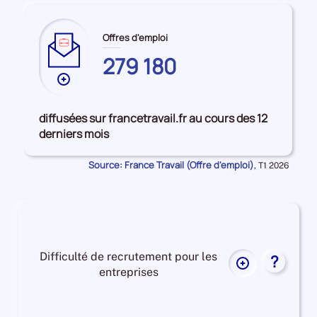
Offres d'emploi
279 180
Plus
de
données
diffusées sur francetravail.fr au cours des 12
sur
derniers mois
les
GIRONDE
Source: France Travail (Offre d'emploi)
Données
,
T1 2026
pour
la
période
Difficulté de recrutement pour les
?
Plus
entreprises
de
données
Difficulté
sur
de