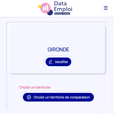
Menu
Panorama
du
territoire
GIRONDE
GIRONDE
Modifier
le
territoire
principal
Choisir un territoire
Choisir un territoire de comparaison