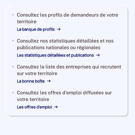
2023,
le
Consultez les profils de demandeurs de votre
nombre
territoire
de
demandeurs
La banque de profils
d'emploi
Consultez nos statistiques détaillées et nos
disponibles
publications nationales ou régionales
de
catégorie
Les statistiques détaillées et publications
B
Consultez la liste des entreprises qui recrutent
et
sur votre territoire
C
La bonne boîte
est
de
Consultez les offres d’emploi diffusées sur
68490,
votre territoire
le
Les offres d'emploi
nombre
de
demandeurs
d'emploi
disponibles