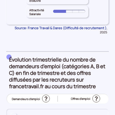
pour
d'oeuvre
10%
principal
géographique
le
les
GIRONDE
25%
territoire
Attractivité
Intensité
Pour
pour
Salariale
principal
d'embauche
le
les
GIRONDE
100%
territoire
Lien
pour
Source: France Travail & Dares (Difficulté de recrutement )
Donn
,
principal
formation
pour
les
2025
GIRONDE
-
la
Manque
pour
péri
métier
de
les
25%
main
Attractivité
d'oeuvre
Salariale
Évolution trimestrielle du nombre de
25%
25%
demandeurs d'emploi (catégories A, B et
C) en fin de trimestre et des offres
diffusées par les recruteurs sur
francetravail.fr au cours du trimestre
?
?
Offres d’emploi
Demandeurs d'emploi
(Affichage
actuel)