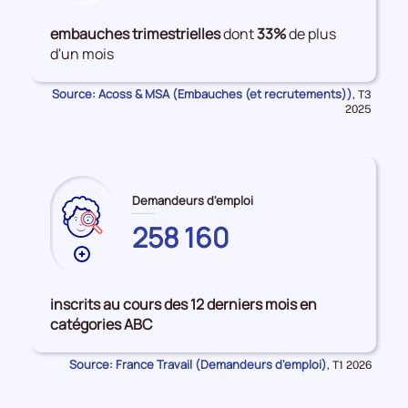
de
données
embauches trimestrielles
dont
33%
de plus
sur
d'un mois
les
Embauches
Source: Acoss & MSA (Embauches (et recrutements))
Données
,
T3
pour
2025
la
période
Demandeurs d'emploi
258 160
Plus
de
données
inscrits au cours des 12 derniers mois en
sur
catégories ABC
les
GIRONDE
Source: France Travail (Demandeurs d'emploi)
Données
,
T1 2026
pour
la
période