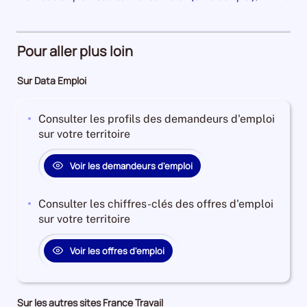
an
1
et
la
pour
de
Demandeurs
à
plus
période
la
60940
période
d'emploi
4
Demandeurs
et
27%
ans
d'emploi
Pour aller plus loin
l'évolution
Offres
Demandeurs
44%
annuelle
d'emploi
d'emploi
Offres
Sur Data Emploi
des
73%
26%
d'emploi
catégories
Offres
4%
A
Consulter les profils des demandeurs d'emploi
d'emploi
+
sur votre territoire
23%
B
+
Voir les demandeurs d'emploi
C
est
Consulter les chiffres-clés des offres d'emploi
de
sur votre territoire
-1.593015240866968
Pour
Voir les offres d'emploi
le
trimestre
3
de
Sur les autres sites France Travail