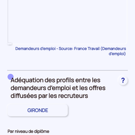
Pour
Demandeurs d'emploi - Source: France Travail (Demandeurs
d'emploi)
le
trimestre
1
de
Adéquation des profils entre les
?
2023,
demandeurs d’emploi et les offres
le
nombre
diffusées par les recruteurs
de
demandeurs
GIRONDE
d'emploi
disponibles
de
Par niveau de diplôme
catégorie