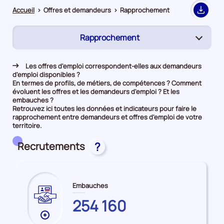
Accueil
>
Offres et demandeurs
>
Rapprochement
Export
Rapprochement
(page
active)
Demandeurs d'emploi
Les offres d'emploi correspondent-elles aux demandeurs
d'emploi disponibles ?
Offres d’emploi
En termes de profils, de métiers, de compétences ? Comment
évoluent les offres et les demandeurs d'emploi ? Et les
embauches ?
Retrouvez ici toutes les données et indicateurs pour faire le
rapprochement entre demandeurs et offres d'emploi de votre
territoire.
Recrutements
?
Embauches
GIRONDE
254 160
Plus