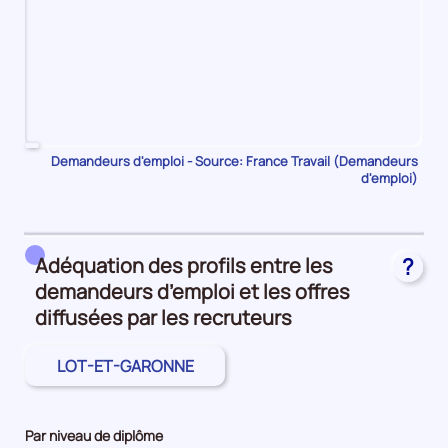
Pour
Demandeurs d'emploi - Source: France Travail (Demandeurs
d'emploi)
le
trimestre
1
de
Adéquation des profils entre les
?
2023,
demandeurs d’emploi et les offres
le
nombre
diffusées par les recruteurs
de
demandeurs
LOT-ET-GARONNE
d'emploi
disponibles
de
Par niveau de diplôme
catégorie