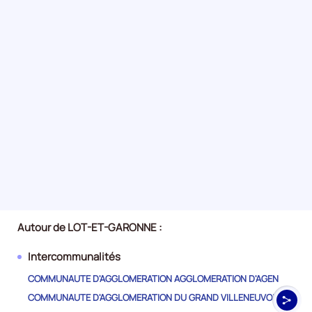
le
trimestre
4
de
2023,
le
nombre
de
demandeurs
d'emploi
disponibles
de
catégorie
B
et
Autour de LOT-ET-GARONNE :
C
est
Intercommunalités
de
COMMUNAUTE D'AGGLOMERATION AGGLOMERATION D'AGEN
12960,
COMMUNAUTE D'AGGLOMERATION DU GRAND VILLENEUVOIS
le