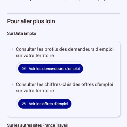
an
1
et
la
pour
de
Demandeurs
à
plus
période
la
11950
période
d'emploi
4
Demandeurs
et
28%
ans
d'emploi
Pour aller plus loin
l'évolution
Offres
Demandeurs
43%
annuelle
d'emploi
d'emploi
Offres
Sur Data Emploi
des
82%
26%
d'emploi
catégories
Offres
3%
A
Consulter les profils des demandeurs d'emploi
d'emploi
+
sur votre territoire
16%
B
+
Voir les demandeurs d'emploi
C
est
Consulter les chiffres-clés des offres d'emploi
de
sur votre territoire
-2.4849397590361444
Pour
Voir les offres d'emploi
le
trimestre
3
de
Sur les autres sites France Travail