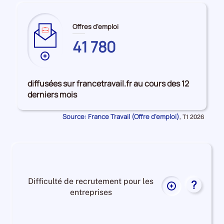
Offres d'emploi
41 780
Plus
de
données
diffusées sur francetravail.fr au cours des 12
sur
derniers mois
les
LOT-
Source: France Travail (Offre d'emploi)
Données
,
T1 2026
ET-
pour
la
GARONNE
période
Difficulté de recrutement pour les
?
Plus
entreprises
de
données
Difficulté
sur
de