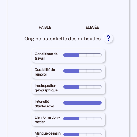
la
recrutement Moyenne
difficulté
de
recrutement
FAIBLE
ÉLEVÉE
pour
?
les
Origine potentielle des difficultés
entreprises
Conditions de
Pour
travail
le
territoire
Durabilité de
Pour
l'emploi
principal
le
LOT-
territoire
Inadéquation
Pour
ET-
géographique
principal
le
GARONNE
LOT-
territoire
Intensité
pour
Pour
ET-
d'embauche
principal
les
le
GARONNE
LOT-
Conditions
territoire
Lien formation -
pour
Pour
ET-
métier
de
principal
les
le
GARONNE
travail
LOT-
Durabilité
territoire
Manque de main
pour
Pour
25%