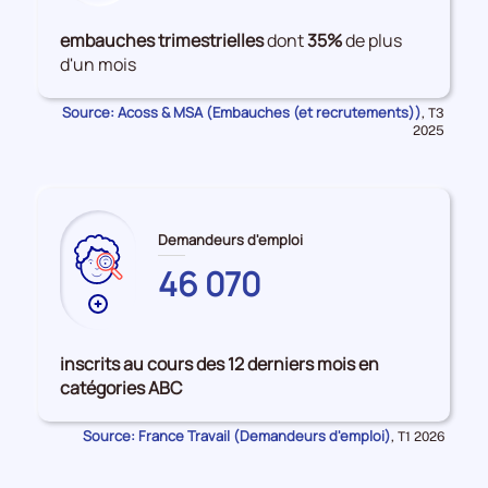
de
données
embauches trimestrielles
dont
35%
de plus
sur
d'un mois
les
Embauches
Source: Acoss & MSA (Embauches (et recrutements))
Données
,
T3
pour
2025
la
période
Demandeurs d'emploi
46 070
Plus
de
données
inscrits au cours des 12 derniers mois en
sur
catégories ABC
les
LOT-
Source: France Travail (Demandeurs d'emploi)
Données
,
T1 2026
ET-
pour
la
GARONNE
période