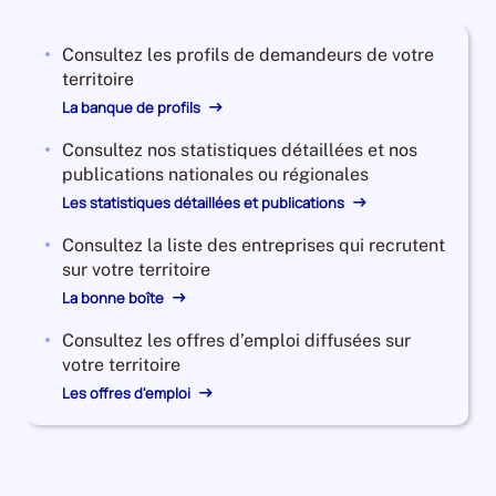
2023,
le
Consultez les profils de demandeurs de votre
nombre
territoire
de
demandeurs
La banque de profils
d'emploi
Consultez nos statistiques détaillées et nos
disponibles
publications nationales ou régionales
de
catégorie
Les statistiques détaillées et publications
B
Consultez la liste des entreprises qui recrutent
et
sur votre territoire
C
La bonne boîte
est
de
Consultez les offres d’emploi diffusées sur
14200,
votre territoire
le
Les offres d'emploi
nombre
de
demandeurs
d'emploi
disponibles