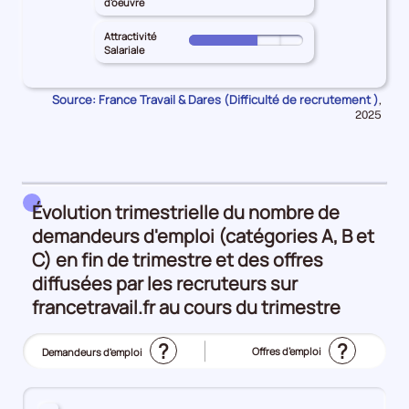
ET-
d'oeuvre
de
principal
les
le
GARONNE
l'emploi
LOT-
Inadéquation
territoire
Attractivité
pour
Pour
25%
ET-
Salariale
géographique
principal
les
le
GARONNE
25%
LOT-
Intensité
territoire
pour
ET-
Source: France Travail & Dares (Difficulté de recrutement )
Donn
d'embauche
,
principal
les
pour
GARONNE
2025
100%
LOT-
Lien
la
pour
ET-
péri
formation
les
GARONNE
-
Manque
pour
métier
de
les
Évolution trimestrielle du nombre de
25%
main
Attractivité
demandeurs d'emploi (catégories A, B et
d'oeuvre
Salariale
C) en fin de trimestre et des offres
25%
50%
diffusées par les recruteurs sur
francetravail.fr au cours du trimestre
?
?
Offres d’emploi
Demandeurs d'emploi
(Affichage
actuel)