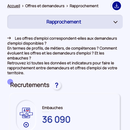
Accueil
>
Offres et demandeurs
>
Rapprochement
Export
Rapprochement
(page
active)
Demandeurs d'emploi
Les offres d'emploi correspondent-elles aux demandeurs
d'emploi disponibles ?
Offres d’emploi
En termes de profils, de métiers, de compétences ? Comment
évoluent les offres et les demandeurs d'emploi ? Et les
embauches ?
Retrouvez ici toutes les données et indicateurs pour faire le
rapprochement entre demandeurs et offres d'emploi de votre
territoire.
Recrutements
?
Embauches
LOT-
36 090
ET-
Plus
GARONNE