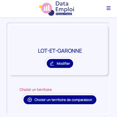
Menu
Panorama
du
territoire
LOT-
ET-
LOT-ET-GARONNE
GARONNE
Modifier
le
territoire
principal
Choisir un territoire
Choisir un territoire de comparaison