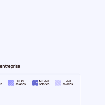
d'entreprise
10-49
50-250
+250
és
salariés
salariés
salariés