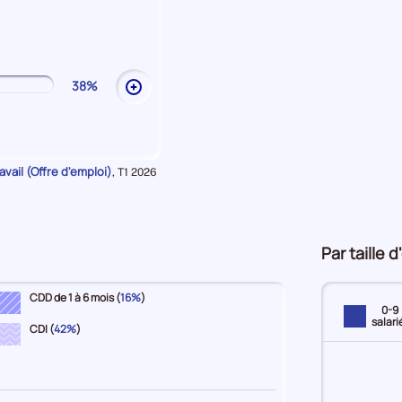
les
explications
sur
Commerce
38%
Ouvrir
les
explications
sur
Services
vail (Offre d'emploi)
Données
,
T1 2026
pour
la
période
Par taille 
CDD de 1 à 6 mois (
16%
)
0-9
salari
CDI (
42%
)