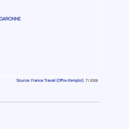
ion
-GARONNE
se
se
se
se
ise
e
Source: France Travail (Offre d'emploi)
Données
,
T1 2026
pour
la
période