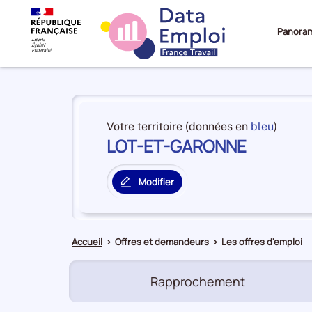
Panora
Panorama
du
et
Votre territoire (données en
bleu
)
territoire
LOT-ET-GARONNE
en
LOT-
premiè
ET-
positi
GARONNE
Modifier
par
le
catégo
territoire
de
principal
donné
Accueil
>
Offres et demandeurs
>
Les offres d'emploi
Rapprochement