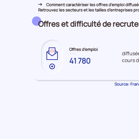
Comment caractériser les offres d'emploi diffusée
Retrouvez les secteurs et les tailles d’entreprises pr
Offres et difficulté de recru
Offres d'emploi
diffusé
LOT-
41 780
cours d
ET-
Plus
GARONNE
de
données
Source: Franc
sur
les
Offres
d'emploi