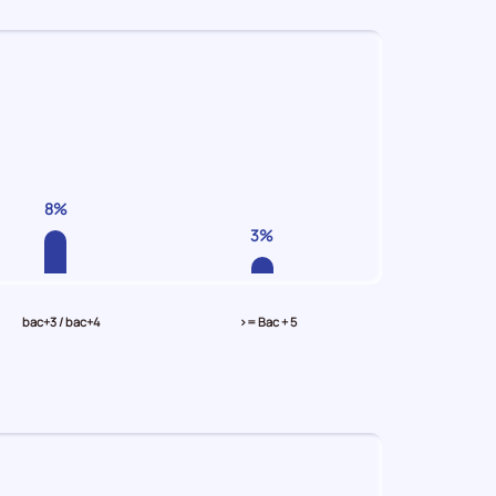
8%
3%
bac+3 / bac+4
>= Bac + 5