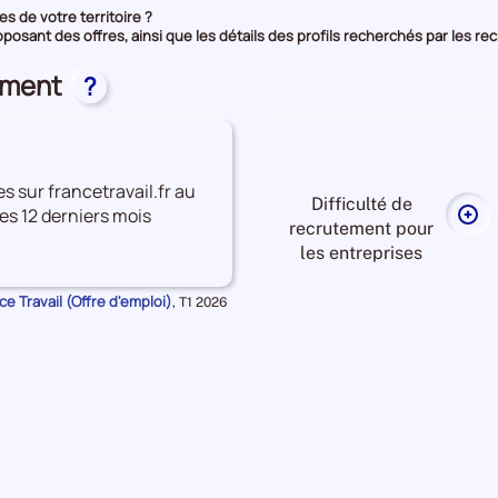
s de votre territoire ?
oposant des offres, ainsi que les détails des profils recherchés par les re
tement
?
es sur francetravail.fr au
Difficulté de
es 12 derniers mois
Plu
recrutement pour
de
les entreprises
don
sur
e Travail (Offre d'emploi)
Données
,
T1 2026
la
pour
la
diff
période
de
rec
pou
Difficulté
les
de
ent
recrutement Moyenne