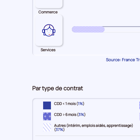
Commerce
Services
Source: France Tra
Par type de contrat
CDD < 1 mois (
1%
)
CDD > 6 mois (
3%
)
Autres (intérim, emplois aidés, apprentissage)
(
37%
)