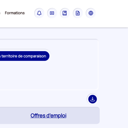
Sous-
s
Formations
Notifications
Didacticiel
Guide
Glossaire
Les
menu
sites
France
Travail
n territoire de comparaison
Export
(page
Offres d’emploi
active)