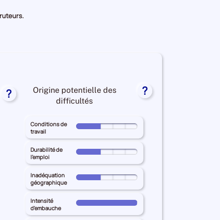
cruteurs.
?
Origine potentielle des
?
s
difficultés
nées
Conditions de
Pour
travail
le
territoire
iculté
Durabilité de
Pour
l'emploi
principal
le
LOT-
rutement
territoire
Inadéquation
Pour
ET-
r
géographique
principal
le
GARONNE
LOT-
territoire
Intensité
pour
reprises
Pour
ET-
d'embauche
principal
les
le
GARONNE