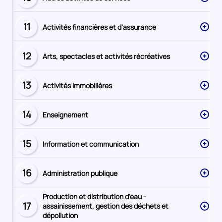
Secteur
numéro
11
Activités financières et d'assurance
Secteur
numéro
12
Arts, spectacles et activités récréatives
Secteur
numéro
13
Activités immobilières
Secteur
numéro
14
Enseignement
Secteur
numéro
15
Information et communication
Secteur
numéro
16
Administration publique
Secteur
numéro
Production et distribution d'eau -
17
assainissement, gestion des déchets et
Secteur
dépollution
numéro