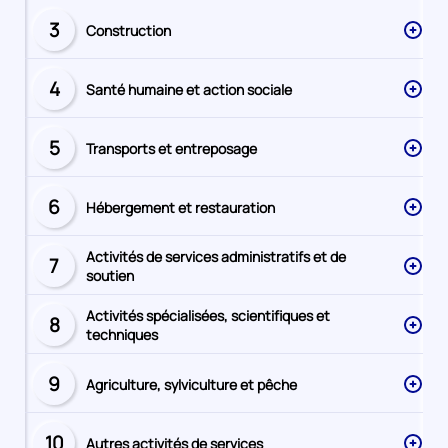
3
Construction
Secteur
numéro
4
Santé humaine et action sociale
Secteur
numéro
5
Transports et entreposage
Secteur
numéro
6
Hébergement et restauration
Secteur
numéro
Activités de services administratifs et de
7
Secteur
soutien
numéro
Activités spécialisées, scientifiques et
8
Secteur
techniques
numéro
9
Agriculture, sylviculture et pêche
Secteur
numéro
10
Autres activités de services