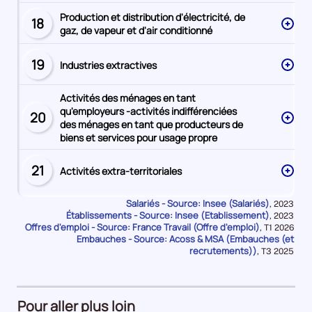
Production et distribution d'électricité, de
18
Secteur
gaz, de vapeur et d'air conditionné
numéro
19
Industries extractives
Secteur
numéro
Activités des ménages en tant
qu'employeurs -activités indifférenciées
20
Secteur
des ménages en tant que producteurs de
numéro
biens et services pour usage propre
21
Activités extra-territoriales
Secteur
numéro
Salariés - Source: Insee (Salariés)
Données
,
2023
Établissements - Source: Insee (Etablissement)
pour
Données
,
2023
la
Offres d'emploi - Source: France Travail (Offre d'emploi)
pour
Données
,
T1 2026
période
la
Embauches - Source: Acoss & MSA (Embauches (et
pour
période
la
recrutements))
Données
,
T3 2025
période
pour
la
période
Pour aller plus loin