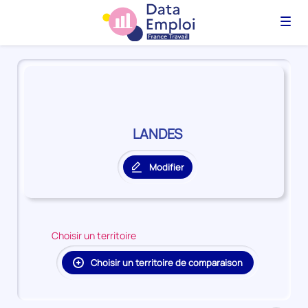
Menu
Panorama
du
territoire
LANDES
LANDES
Modifier
le
territoire
principal
Choisir un territoire
Choisir un territoire de comparaison