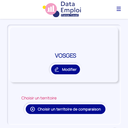
Menu
Panorama
du
territoire
VOSGES
VOSGES
Modifier
le
territoire
principal
Choisir un territoire
Choisir un territoire de comparaison