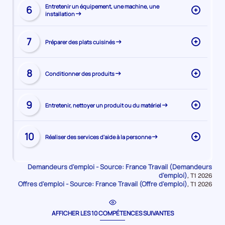
Visiter
de
Entretenir un équipement, une machine, une
6
installation
la
la
page
compétence
Visiter
de
7
Préparer des plats cuisinés
la
la
page
compétence
Visiter
de
8
Conditionner des produits
la
la
page
compétence
Visiter
de
9
Entretenir, nettoyer un produit ou du matériel
la
la
page
compétence
Visiter
de
10
Réaliser des services d'aide à la personne
la
la
page
compétence
de
Demandeurs d'emploi - Source: France Travail (Demandeurs
la
d'emploi)
Données
,
T1 2026
Offres d'emploi - Source: France Travail (Offre d'emploi)
pour
Données
,
T1 2026
compétence
la
pour
période
la
période
AFFICHER LES 10 COMPÉTENCES SUIVANTES