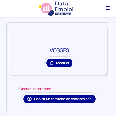
Menu
Panorama
du
territoire
VOSGES
VOSGES
Modifier
le
territoire
principal
Choisir un territoire
Choisir un territoire de comparaison