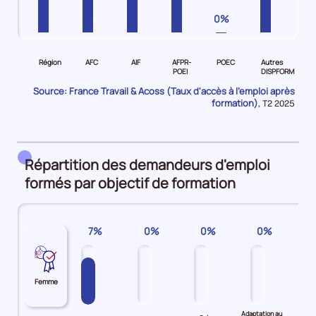
0%
Pour
Pour
Pour
Pour
Pour
Pour
le
le
le
le
le
le
Région
AFC
AIF
AFPR-
POEC
Autres
niveau
niveau
niveau
niveau
niveau
niveau
POEI
DISPFORM
Région
AFC
AIF
AFPR-
POEC
Autres
Source: France Travail & Acoss (Taux d'accès à l'emploi après
Demandeurs
Demandeurs
Demandeurs
POEI
Demandeurs
DISPFORM
formation)
Données
,
T2 2025
pour
d'emploi
d'emploi
d'emploi
Demandeurs
d'emploi
Demandeurs
la
56%
60%
67%
d'emploi
0%
d'emploi
période
83%
70%
Répartition des demandeurs d'emploi
formés par objectif de formation
7%
0%
0%
0%
Femme
Adaptation au