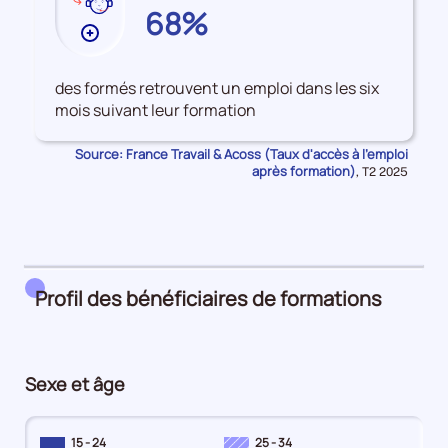
VOSGES
68%
Plus
de
données
des formés retrouvent un emploi dans les six
sur
mois suivant leur formation
les
Accès
Source: France Travail & Acoss (Taux d'accès à l'emploi
à
après formation)
Données
,
T2 2025
pour
l'emploi
la
après
période
formation
Profil des bénéficiaires de formations
Sexe et âge
15 - 24
25 - 34