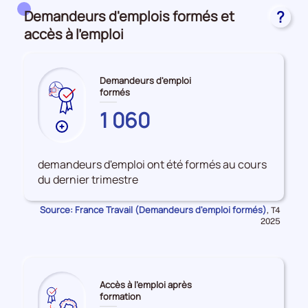
Domaines, champs de formation et formacodes
Demandeurs d'emplois formés et
?
accès à l'emploi
Demandeurs d'emploi
formés
VOSGES
1 060
Plus
de
données
demandeurs d'emploi ont été formés au cours
sur
du dernier trimestre
les
Demandeurs
Source: France Travail (Demandeurs d'emploi formés)
Données
,
T4
d'emploi
pour
2025
la
formés
période
Accès à l'emploi après
formation