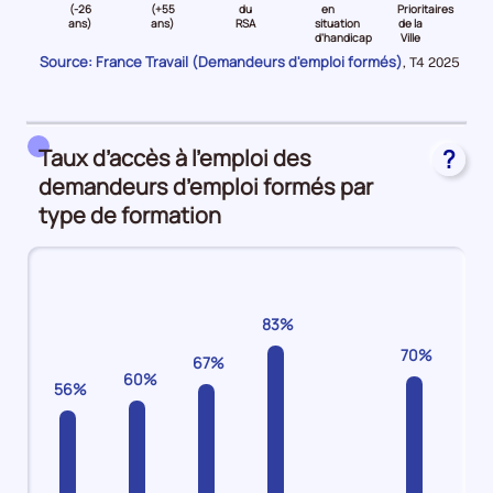
niveau
niveau
niveau
niveau
niveau
niveau
(-26
(+55
du
en
Prioritaires
d'
ans)
ans)
RSA
situation
de la
C
Jeune
Senior
Bénéficiaire
Travailleurs
Quartiers
Plan
d'handicap
Ville
(-26
(
du
en
Prioritaires
d'Investissement
Source: France Travail (Demandeurs d'emploi formés)
Données
,
T4 2025
ans)
et
RSA
situation
de
Compétences
pour
la
Demandeurs
plus55
Demandeurs
d'handicap
la
Demandeurs
période
d'emploi
ans)
d'emploi
Demandeurs
Ville
d'emploi
27%
Demandeurs
11%
d'emploi
Demandeurs
55%
Taux d’accès à l’emploi des
?
d'emploi
9%
d'emploi
demandeurs d’emploi formés par
10%
8%
type de formation
83%
70%
67%
60%
56%