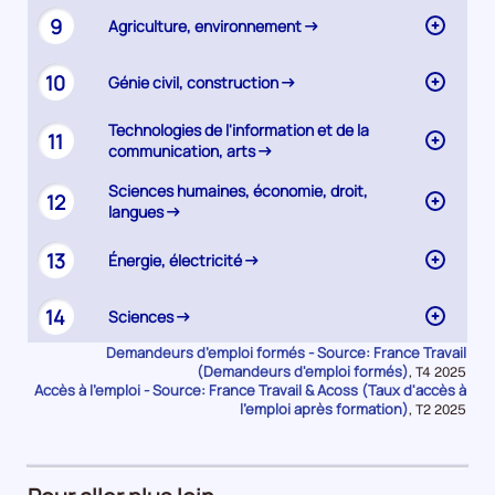
9
Agriculture, environnement
10
Génie civil, construction
Technologies de l'information et de la
11
communication, arts
Sciences humaines, économie, droit,
12
langues
13
Énergie, électricité
14
Sciences
Demandeurs d’emploi formés - Source: France Travail
(Demandeurs d'emploi formés)
Données
,
T4 2025
Accès à l’emploi - Source: France Travail & Acoss (Taux d'accès à
pour
la
l'emploi après formation)
Données
,
T2 2025
période
pour
la
période