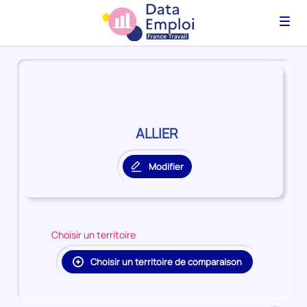
Menu
Panorama
du
territoire
ALLIER
ALLIER
Modifier
le
territoire
principal
Choisir un territoire
Choisir un territoire de comparaison