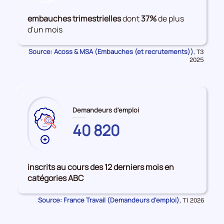
de
données
embauches trimestrielles
dont
37%
de plus
sur
d'un mois
les
Embauches
Source: Acoss & MSA (Embauches (et recrutements))
Données
,
T3
pour
2025
la
période
Demandeurs d'emploi
40 820
Plus
de
données
inscrits au cours des 12 derniers mois en
sur
catégories ABC
les
ALLIER
Source: France Travail (Demandeurs d'emploi)
Données
,
T1 2026
pour
la
période