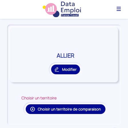
Menu
Panorama
du
territoire
ALLIER
ALLIER
Modifier
le
territoire
principal
Choisir un territoire
Choisir un territoire de comparaison