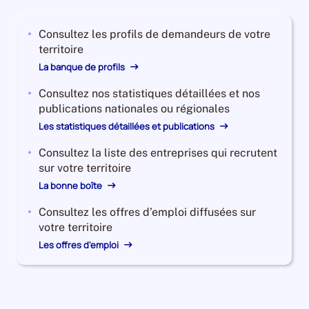
2023,
le
Consultez les profils de demandeurs de votre
nombre
territoire
de
demandeurs
La banque de profils
d'emploi
Consultez nos statistiques détaillées et nos
disponibles
publications nationales ou régionales
de
catégorie
Les statistiques détaillées et publications
B
Consultez la liste des entreprises qui recrutent
et
sur votre territoire
C
La bonne boîte
est
de
Consultez les offres d’emploi diffusées sur
12140,
votre territoire
le
Les offres d'emploi
nombre
de
demandeurs
d'emploi
disponibles