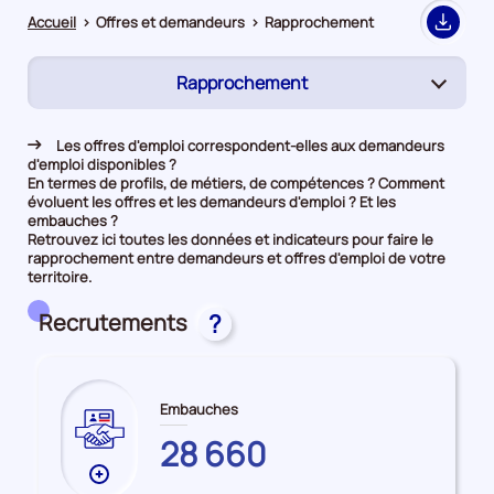
Accueil
>
Offres et demandeurs
>
Rapprochement
Export
Rapprochement
(page
active)
Demandeurs d'emploi
Les offres d'emploi correspondent-elles aux demandeurs
d'emploi disponibles ?
Offres d’emploi
En termes de profils, de métiers, de compétences ? Comment
évoluent les offres et les demandeurs d'emploi ? Et les
embauches ?
Retrouvez ici toutes les données et indicateurs pour faire le
rapprochement entre demandeurs et offres d'emploi de votre
territoire.
Recrutements
?
Embauches
ALLIER
28 660
Plus