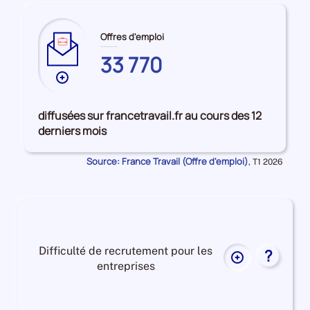
Offres d'emploi
33 770
Plus
de
données
diffusées sur francetravail.fr au cours des 12
sur
derniers mois
les
ALLIER
Source: France Travail (Offre d'emploi)
Données
,
T1 2026
pour
la
période
Difficulté de recrutement pour les
?
Plus
entreprises
de
données
Difficulté
sur
de