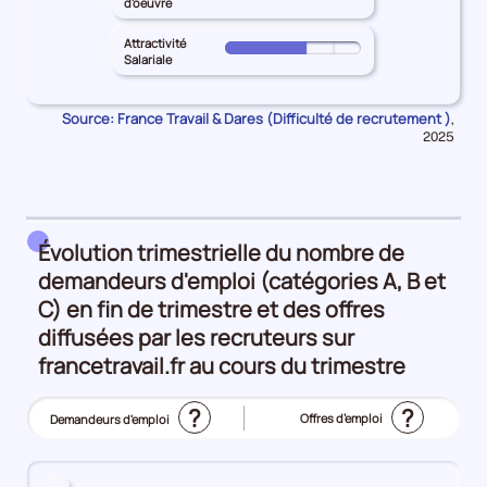
pour
d'oeuvre
50%
principal
géographique
le
les
ALLIER
25%
territoire
Attractivité
Intensité
Pour
pour
Salariale
principal
d'embauche
le
les
ALLIER
25%
territoire
Lien
pour
Source: France Travail & Dares (Difficulté de recrutement )
Donn
,
principal
formation
pour
les
2025
ALLIER
-
la
Manque
pour
péri
métier
de
les
25%
main
Attractivité
d'oeuvre
Salariale
Évolution trimestrielle du nombre de
25%
50%
demandeurs d'emploi (catégories A, B et
C) en fin de trimestre et des offres
diffusées par les recruteurs sur
francetravail.fr au cours du trimestre
?
?
Offres d’emploi
Demandeurs d'emploi
(Affichage
actuel)