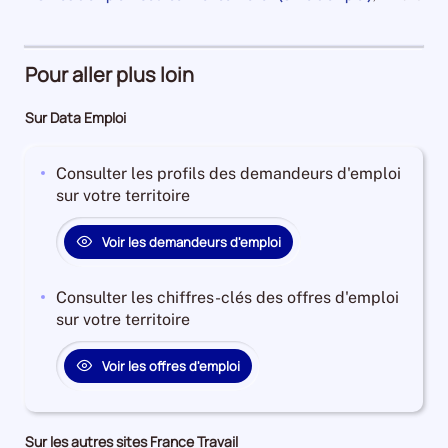
an
1
et
la
pour
de
Demandeurs
à
plus
période
la
13030
période
d'emploi
4
Demandeurs
et
32%
ans
d'emploi
Pour aller plus loin
l'évolution
Offres
Demandeurs
40%
annuelle
d'emploi
d'emploi
Offres
Sur Data Emploi
des
79%
24%
d'emploi
catégories
Offres
3%
A
Consulter les profils des demandeurs d'emploi
d'emploi
+
sur votre territoire
18%
B
+
Voir les demandeurs d'emploi
C
est
Consulter les chiffres-clés des offres d'emploi
de
sur votre territoire
-1.7316017316017316
Pour
Voir les offres d'emploi
le
trimestre
3
de
Sur les autres sites France Travail