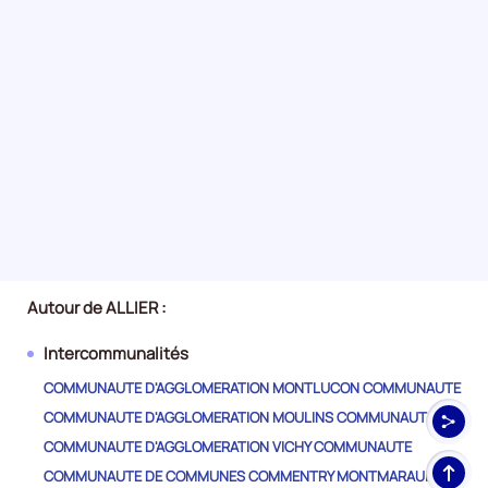
le
trimestre
4
de
2023,
le
nombre
de
demandeurs
d'emploi
disponibles
de
catégorie
Autour de ALLIER :
B
et
Intercommunalités
C
COMMUNAUTE D'AGGLOMERATION MONTLUCON COMMUNAUTE
est
COMMUNAUTE D'AGGLOMERATION MOULINS COMMUNAUTE
de
11560,
COMMUNAUTE D'AGGLOMERATION VICHY COMMUNAUTE
Haut
le
COMMUNAUTE DE COMMUNES COMMENTRY MONTMARAULT