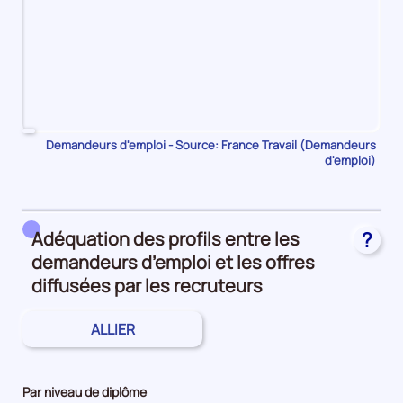
Pour
Demandeurs d'emploi - Source: France Travail (Demandeurs
d'emploi)
le
trimestre
1
de
Adéquation des profils entre les
?
2023,
demandeurs d’emploi et les offres
le
nombre
diffusées par les recruteurs
de
demandeurs
ALLIER
d'emploi
disponibles
de
Par niveau de diplôme
catégorie