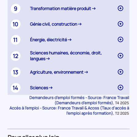
9
Transformation matière produit
10
Génie civil, construction
11
Énergie, électricité
Sciences humaines, économie, droit,
12
langues
13
Agriculture, environnement
14
Sciences
Demandeurs d’emploi formés - Source: France Travail
(Demandeurs d'emploi formés)
Données
,
T4 2025
Accès à l’emploi - Source: France Travail & Acoss (Taux d'accès à
pour
la
l'emploi après formation)
Données
,
T2 2025
période
pour
la
période