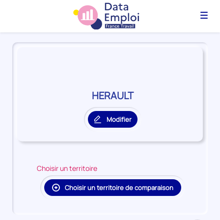
Menu
Panorama
du
territoire
HERAULT
HERAULT
Modifier
le
territoire
principal
Choisir un territoire
Choisir un territoire de comparaison