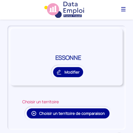
Menu
Panorama
du
territoire
ESSONNE
ESSONNE
Modifier
le
territoire
principal
Choisir un territoire
Choisir un territoire de comparaison