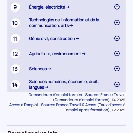
9
Énergie, électricité
Technologies de l'information et de la
10
communication, arts
11
Génie civil, construction
12
Agriculture, environnement
13
Sciences
Sciences humaines, économie, droit,
14
langues
Demandeurs d’emploi formés - Source: France Travail
(Demandeurs d'emploi formés)
Données
,
T4 2025
Accès à l’emploi - Source: France Travail & Acoss (Taux d'accès à
pour
la
l'emploi après formation)
Données
,
T2 2025
période
pour
la
période