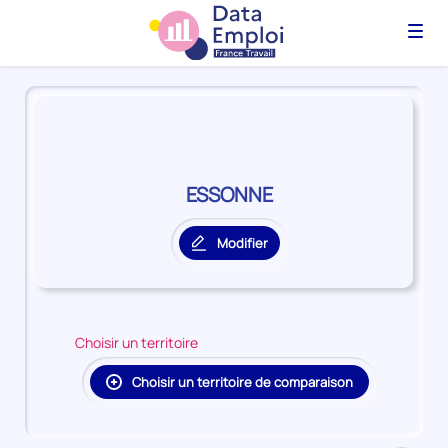
Menu
Panorama
du
territoire
ESSONNE
ESSONNE
Modifier
le
territoire
principal
Choisir un territoire
Choisir un territoire de comparaison