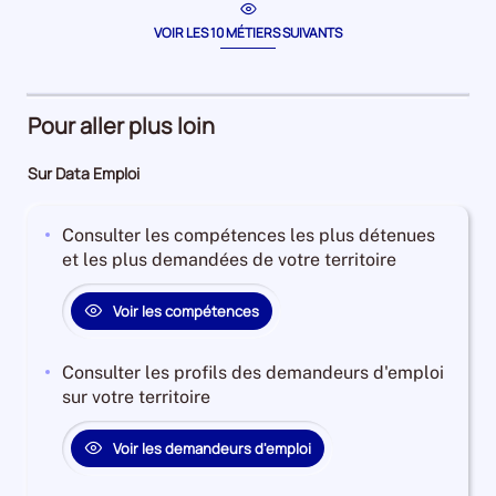
période
/
la
période
equipiè
VOIR LES 10 MÉTIERS SUIVANTS
polyva
de
restaur
Pour aller plus loin
rapide
Sur Data Emploi
Consulter les compétences les plus détenues
et les plus demandées de votre territoire
Voir les compétences
Consulter les profils des demandeurs d'emploi
sur votre territoire
Voir les demandeurs d'emploi