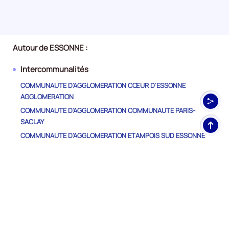
Autour de ESSONNE :
Intercommunalités
COMMUNAUTE D'AGGLOMERATION CŒUR D'ESSONNE
AGGLOMERATION
COMMUNAUTE D'AGGLOMERATION COMMUNAUTE PARIS-
SACLAY
Haut
de
COMMUNAUTE D'AGGLOMERATION ETAMPOIS SUD ESSONNE
pag
COMMUNAUTE D'AGGLOMERATION GRAND PARIS SUD SEINE
ESSONNE SENART
COMMUNAUTE D'AGGLOMERATION VAL D'YERRES VAL DE SEINE
COMMUNAUTE D'AGGLOMERATION VERSAILLES GRAND PARC
(CAVGP)
COMMUNAUTE DE COMMUNES DES DEUX VALLEES
COMMUNAUTE DE COMMUNES DU PAYS DE LIMOURS (CCPL)