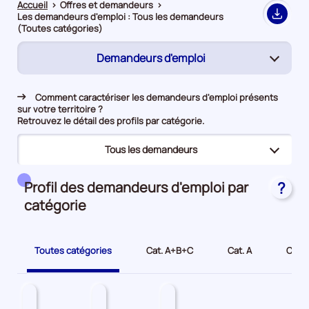
Accueil
>
Offres et demandeurs
>
Les demandeurs d'emploi : Tous les demandeurs
Export
(Toutes catégories)
Demandeurs d'emploi
(page
active)
Rapprochement
Comment caractériser les demandeurs d'emploi présents
sur votre territoire ?
Offres d’emploi
Retrouvez le détail des profils par catégorie.
Tous les demandeurs
(page
active)
(page
Tous les demandeurs
Profil des demandeurs d'emploi par
?
active)
catégorie
Bénéficiaires du RSA
Jeunes
Toutes catégories
Cat. A+B+C
Cat. A
Cat. 
Seniors
Demandeurs d'emploi longue durée
Travailleurs en situation de handicap