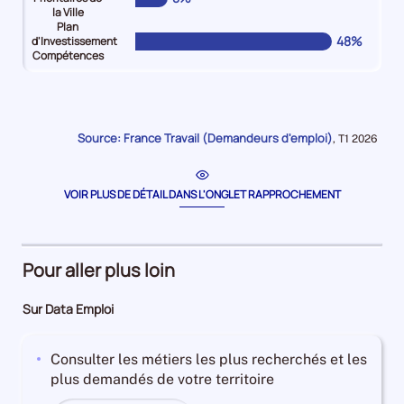
la Ville
Plan
48%
d'Investissement
Compétences
Pour
Pour
Pour
Pour
Pour
Pour
le
le
le
le
le
le
niveau
niveau
niveau
niveau
niveau
niveau
Jeune
Senior
Bénéficiaire
Travailleurs
Quartiers
Plan
Source: France Travail (Demandeurs d'emploi)
Données
,
T1 2026
(-26
(
du
en
Prioritaires
d'Investissement
pour
la
ans)
et
RSA
situation
de
Compétences
période
Demandeurs
plus55
Demandeurs
d'handicap
la
Demandeurs
VOIR PLUS DE DÉTAIL DANS L'ONGLET RAPPROCHEMENT
d'emploi
ans)
d'emploi
Demandeurs
Ville
d'emploi
15%
Demandeurs
15%
d'emploi
Demandeurs
48%
d'emploi
13%
d'emploi
Pour aller plus loin
18%
8%
Sur Data Emploi
Consulter les métiers les plus recherchés et les
plus demandés de votre territoire