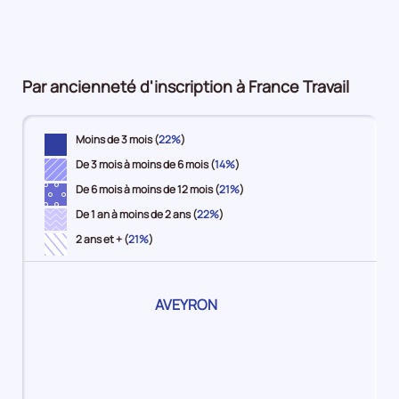
pour
7%
12%
16%
4%
plus
la
8%
période
Par ancienneté d'inscription à France Travail
Moins de 3 mois (
22%
)
De 3 mois à moins de 6 mois (
14%
)
De 6 mois à moins de 12 mois (
21%
)
De 1 an à moins de 2 ans (
22%
)
2 ans et + (
21%
)
Pour
AVEYRON
le
territoire