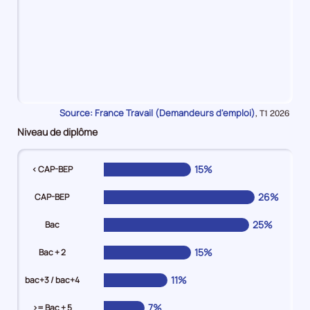
22%
en
Source: France Travail (Demandeurs d'emploi)
Données
,
T1 2026
Moins
pour
Niveau de diplôme
de
la
période
3
mois
15%
< CAP-BEP
14%
en
26%
CAP-BEP
De
3
25%
Bac
mois
15%
Bac + 2
à
moins
11%
bac+3 / bac+4
de
6
7%
>= Bac + 5