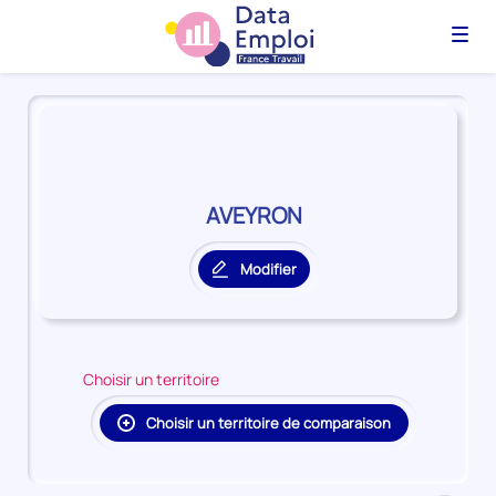
Menu
Panorama
du
territoire
AVEYRON
AVEYRON
Modifier
le
territoire
principal
Choisir un territoire
Choisir un territoire de comparaison