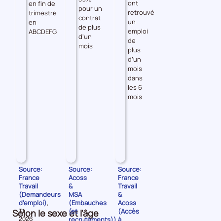
ont
en fin de
pour un
retrouvé
trimestre
contrat
un
en
de plus
emploi
ABCDEFG
d'un
de
mois
plus
d’un
mois
dans
les 6
mois
Source:
Source:
Source:
France
Acoss
France
Travail
&
Travail
(Demandeurs
MSA
&
d'emploi)
(Embauches
Acoss
,
(et
(Accès
Selon le sexe et l'âge
Données
T1
pour
recrutements))
à
2026
,