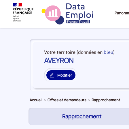
Panora
Panorama
du
et
Votre territoire (données en
bleu
)
territoire
AVEYRON
en
AVEYRON
premiè
positi
Modifier
par
le
catégo
territoire
de
principal
donné
Accueil
>
Offres et demandeurs
>
Rapprochement
(page
Rapprochement
active)