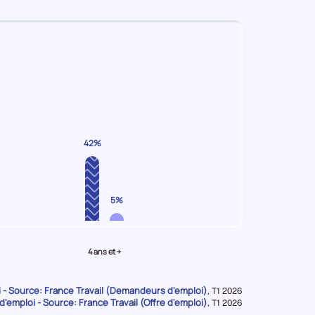
42%
5%
4 ans et +
- Source: France Travail (Demandeurs d'emploi)
Données
,
T1 2026
d'emploi - Source: France Travail (Offre d'emploi)
pour
Données
,
T1 2026
la
pour