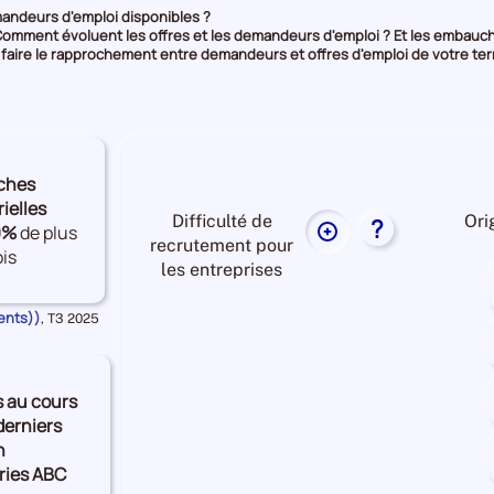
andeurs d'emploi disponibles ?
Comment évoluent les offres et les demandeurs d'emploi ? Et les embauc
 faire le rapprochement entre demandeurs et offres d'emploi de votre terr
ches
rielles
Difficulté de
Ori
?
9%
de plus
Plus
recrutement pour
is
de
les entreprises
données
sur
ents))
Données
,
T3 2025
la
pour
la
difficulté
période
de
s au cours
recrutement
Difficulté
derniers
pour
de
n
les
recrutement Moyenne
ries ABC
entreprises