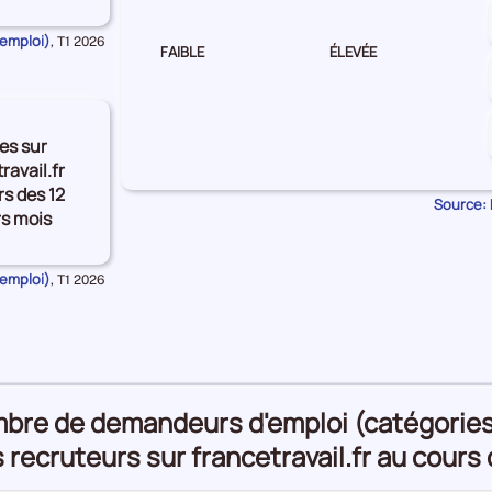
'emploi)
Données
,
T1 2026
FAIBLE
ÉLEVÉE
pour
la
période
es sur
ravail.fr
s des 12
Source: 
rs mois
'emploi)
Données
,
T1 2026
pour
la
période
mbre de demandeurs d'emploi (catégories A
s recruteurs sur francetravail.fr au cours