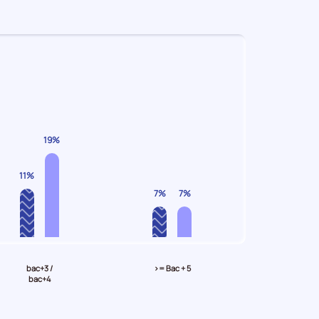
19%
11%
7%
7%
bac+3 /
>= Bac + 5
bac+4