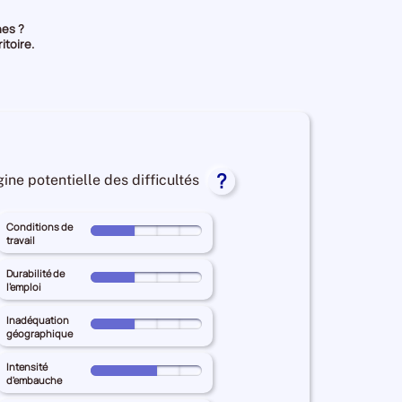
hes ?
itoire.
?
gine potentielle des difficultés
Conditions de
Pour
travail
le
territoire
Durabilité de
Pour
l'emploi
principal
le
AVEYRON
territoire
Inadéquation
Pour
pour
géographique
principal
le
les
AVEYRON
territoire
Intensité
Conditions
Pour
pour
d'embauche
principal
de
le
les