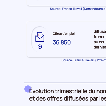
de
données
Source: France Travail (Demandeurs d
sur
les
AVEYRON
diffusé
Offres d'emploi
francet
36 850
au cour
dernie
Plus
de
données
Source: France Travail (Offre d
sur
les
AVEYRON
Évolution trimestrielle du no
et des offres diffusées par le