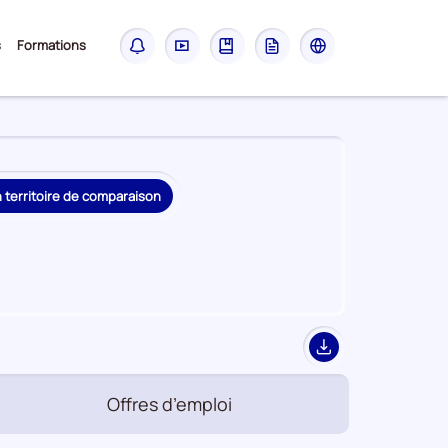
Sous-
s
Formations
Notifications
Didacticiel
Guide
Glossaire
Les
menu
sites
France
Travail
n territoire de comparaison
Export
Offres d’emploi