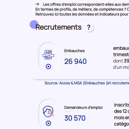
Les offres d'emploi correspondent-elles aux dem
En termes de profils, de métiers, de compétences ? 
Retrouvez ici toutes les données et indicateurs pour
Recrutements
?
embau
Embauches
trimest
AVEYRON
26 940
dont
3
d'un mo
Plus
de
données
Source: Acoss & MSA (Embauches (et recrutem
sur
les
Embauches
inscrit
Demandeurs d'emploi
des 12 
30 570
mois e
catégo
Plus