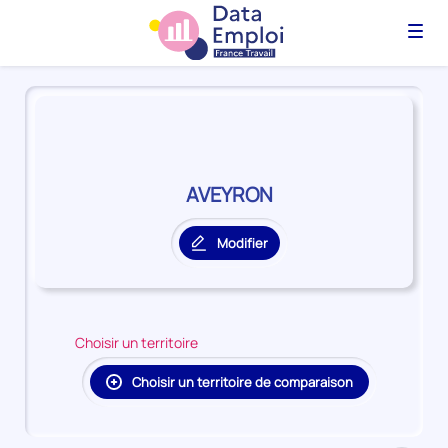
Menu
Panorama
du
territoire
AVEYRON
AVEYRON
Modifier
le
territoire
principal
Choisir un territoire
Choisir un territoire de comparaison