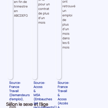
ont
en fin de
pour un
retrouvé
trimestre
contrat
un
en
de plus
emploi
ABCDEFG
d'un
de
mois
plus
d’un
mois
dans
les 6
mois
Source:
Source:
Source:
France
Acoss
France
Travail
&
Travail
(Demandeurs
MSA
&
d'emploi)
(Embauches
Acoss
,
(et
(Accès
Selon le sexe et l'âge
Données
T1
pour
recrutements))
à
2026
,