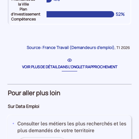
la Ville
Plan
52%
d'Investissement
Compétences
Pour
Pour
Pour
Pour
Pour
Pour
le
le
le
le
le
le
niveau
niveau
niveau
niveau
niveau
niveau
Jeune
Senior
Bénéficiaire
Travailleurs
Quartiers
Plan
Source: France Travail (Demandeurs d'emploi)
Données
,
T1 2026
(-26
(
du
en
Prioritaires
d'Investissement
pour
la
ans)
et
RSA
situation
de
Compétences
période
Demandeurs
plus55
Demandeurs
d'handicap
la
Demandeurs
VOIR PLUS DE DÉTAIL DANS L'ONGLET RAPPROCHEMENT
d'emploi
ans)
d'emploi
Demandeurs
Ville
d'emploi
16%
Demandeurs
14%
d'emploi
Demandeurs
52%
d'emploi
12%
d'emploi
Pour aller plus loin
18%
4%
Sur Data Emploi
Consulter les métiers les plus recherchés et les
plus demandés de votre territoire