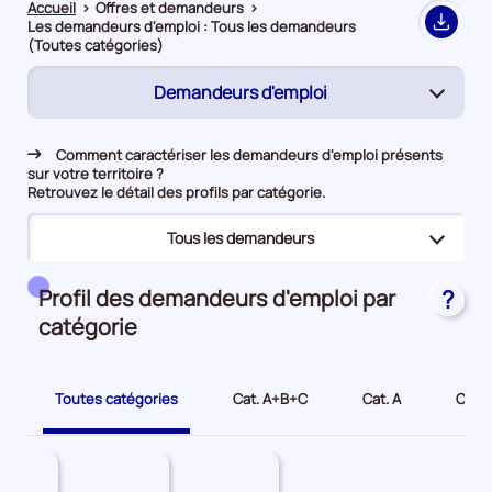
Accueil
>
Offres et demandeurs
>
Les demandeurs d'emploi : Tous les demandeurs
Export
(Toutes catégories)
Demandeurs d'emploi
(page
active)
Rapprochement
Comment caractériser les demandeurs d'emploi présents
sur votre territoire ?
Offres d’emploi
Retrouvez le détail des profils par catégorie.
Tous les demandeurs
(page
active)
(page
Tous les demandeurs
Profil des demandeurs d'emploi par
?
active)
catégorie
Bénéficiaires du RSA
Jeunes
Toutes catégories
Cat. A+B+C
Cat. A
Cat. 
Seniors
Demandeurs d'emploi longue durée
Travailleurs en situation de handicap