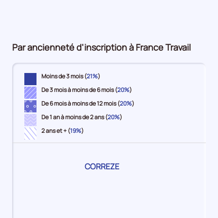
pour
7%
12%
16%
5%
plus
la
8%
période
Par ancienneté d'inscription à France Travail
Moins de 3 mois (
21%
)
De 3 mois à moins de 6 mois (
20%
)
De 6 mois à moins de 12 mois (
20%
)
De 1 an à moins de 2 ans (
20%
)
2 ans et + (
19%
)
Pour
CORREZE
le
territoire