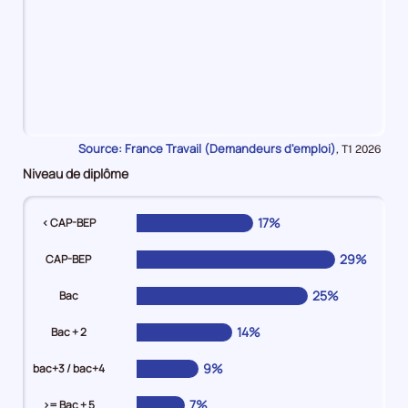
21%
en
Source: France Travail (Demandeurs d'emploi)
Données
,
T1 2026
Moins
pour
Niveau de diplôme
de
la
période
3
mois
17%
< CAP-BEP
20%
en
29%
CAP-BEP
De
3
25%
Bac
mois
14%
Bac + 2
à
moins
9%
bac+3 / bac+4
de
6
7%
>= Bac + 5