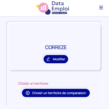
Menu
Panorama
du
territoire
CORREZE
CORREZE
Modifier
le
territoire
principal
Choisir un territoire
Choisir un territoire de comparaison