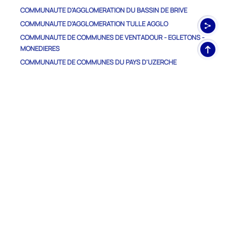
COMMUNAUTE D'AGGLOMERATION DU BASSIN DE BRIVE
COMMUNAUTE D'AGGLOMERATION TULLE AGGLO
COMMUNAUTE DE COMMUNES DE VENTADOUR - EGLETONS -
Haut
MONEDIERES
de
COMMUNAUTE DE COMMUNES DU PAYS D'UZERCHE
pag
COMMUNAUTE DE COMMUNES DU PAYS DE LUBERSAC-
POMPADOUR
COMMUNAUTE DE COMMUNES DU PAYS DE SAINT-YRIEIX
COMMUNAUTE DE COMMUNES HAUTE-CORREZE COMMUNAUTE
COMMUNAUTE DE COMMUNES MIDI CORREZIEN
COMMUNAUTE DE COMMUNES VEZERE-MONEDIERES-
MILLESOURCES
COMMUNAUTE DE COMMUNES XAINTRIE VAL'DORDOGNE
Autres Départements
CANTAL