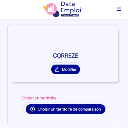
Menu
Panorama
du
territoire
CORREZE
CORREZE
Modifier
le
territoire
principal
Choisir un territoire
Choisir un territoire de comparaison