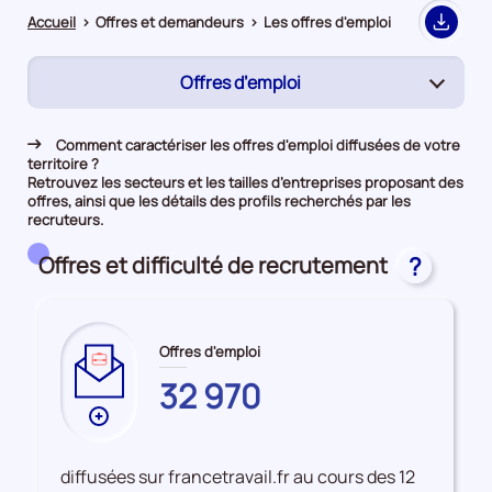
Accueil
>
Offres et demandeurs
>
Les offres d'emploi
Export
Offres d’emploi
(page
active)
Rapprochement
Comment caractériser les offres d'emploi diffusées de votre
territoire ?
Demandeurs d'emploi
Retrouvez les secteurs et les tailles d’entreprises proposant des
offres, ainsi que les détails des profils recherchés par les
recruteurs.
Offres et difficulté de recrutement
?
Offres d'emploi
ARDECHE
32 970
Plus
de
données
diffusées sur francetravail.fr au cours des 12
sur