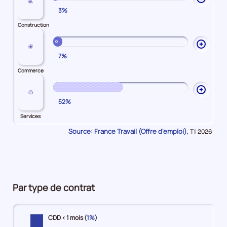
3%
les
explic
Construction
sur
Constr
Ouvrir
7%
les
explic
Commerce
sur
Comme
Ouvrir
52%
les
explic
Services
sur
Source: France Travail (Offre d'emploi)
Données
,
T1 2026
Servic
pour
la
période
Par type de contrat
CDD < 1 mois (
1%
)