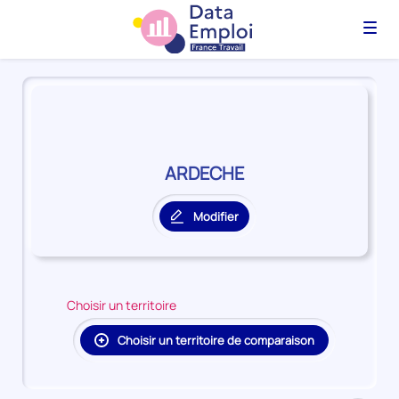
Menu
Panorama
du
territoire
ARDECHE
ARDECHE
Modifier
le
territoire
principal
Choisir un territoire
Choisir un territoire de comparaison