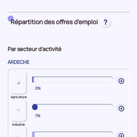
25%
main
Attractivité
d'oeuvre
Salariale
25%
25%
Répartition des offres d'emploi
?
Par secteur d'activité
ARDECHE
Ouvrir
2%
les
explic
Agriculture
sur
Agricu
Ouvrir
7%
les
explic
Industrie
sur
Industr
Ouvrir