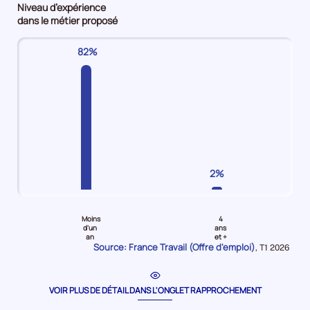
Niveau d’expérience
Employés
Employés
maîtrise
d'emploi
dans le métier proposé
non
qualifiés
/
3%
qualifiés
Offres
Techniciens
82%
Offres
d'emploi
Offres
d'emploi
52%
d'emploi
39%
7%
2%
Pour
Pour
le
le
Moins
4
niveau
niveau
d'un
ans
an
et +
Moins
4
Source: France Travail (Offre d'emploi)
Données
,
T1 2026
d'un
ans
pour
la
an
et
période
Offres
plus
VOIR PLUS DE DÉTAIL DANS L'ONGLET RAPPROCHEMENT
d'emploi
Offres