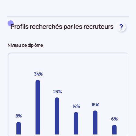
période
36%
en
CDI
Profils recherchés par les recruteurs
?
34%
en
Autres
Niveau de diplôme
(intérim,
emplois
aidés,
apprentissage)
34%
23%
15%
14%
8%
6%