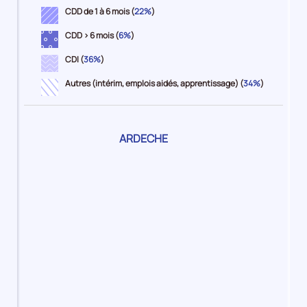
CDD de 1 à 6 mois (
22%
)
CDD > 6 mois (
6%
)
CDI (
36%
)
Autres (intérim, emplois aidés, apprentissage) (
34%
)
Pour
ARDECHE
le
territoire
1%