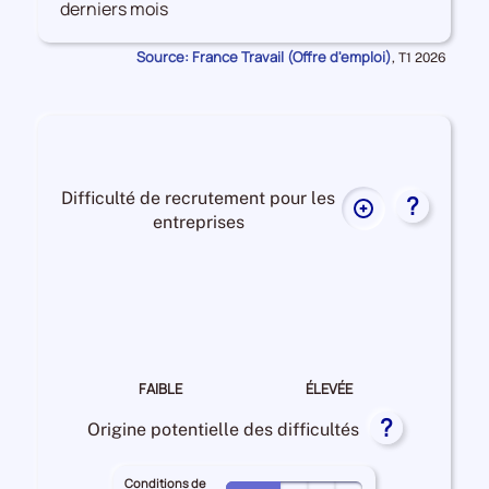
derniers mois
les
Offres
Source: France Travail (Offre d'emploi)
Données
,
T1 2026
d'emploi
pour
la
période
Difficulté de recrutement pour les
?
Plus
entreprises
de
données
Difficulté
sur
de
la
recrutement Moyenne
difficulté
de
recrutement
FAIBLE
ÉLEVÉE
pour
?
les
Origine potentielle des difficultés
entreprises
Conditions de