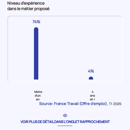
Niveau d’expérience
Employés
Employés
maîtrise
d'emploi
dans le métier proposé
non
qualifiés
/
5%
qualifiés
Offres
Techniciens
74%
Offres
d'emploi
Offres
d'emploi
51%
d'emploi
35%
10%
4%
Pour
Pour
le
le
Moins
4
niveau
niveau
d'un
ans
an
et +
Moins
4
Source: France Travail (Offre d'emploi)
Données
,
T1 2026
d'un
ans
pour
la
an
et
période
Offres
plus
VOIR PLUS DE DÉTAIL DANS L'ONGLET RAPPROCHEMENT
d'emploi
Offres