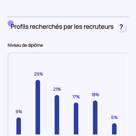
période
41%
en
CDI
Profils recherchés par les recruteurs
?
39%
en
Autres
Niveau de diplôme
(intérim,
emplois
aidés,
apprentissage)
29%
21%
18%
17%
9%
6%