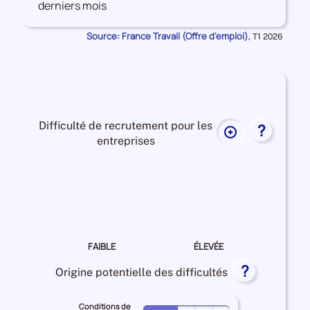
derniers mois
les
Offres
Source: France Travail (Offre d'emploi)
Données
,
T1 2026
d'emploi
pour
la
période
Difficulté de recrutement pour les
?
Plus
entreprises
de
données
Difficulté
sur
de
la
recrutement Elevée
difficulté
de
recrutement
FAIBLE
ÉLEVÉE
pour
?
les
Origine potentielle des difficultés
entreprises
Conditions de