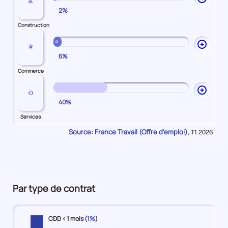
2%
les
explic
Construction
sur
Constr
Ouvrir
6%
les
explic
Commerce
sur
Comme
Ouvrir
40%
les
explic
Services
sur
Source: France Travail (Offre d'emploi)
Données
,
T1 2026
Servic
pour
la
période
Par type de contrat
CDD < 1 mois (
1%
)