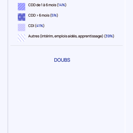
CDD de 1 à 6 mois (
14%
)
CDD > 6 mois (
5%
)
CDI (
41%
)
Autres (intérim, emplois aidés, apprentissage) (
39%
)
Pour
DOUBS
le
territoire
1%