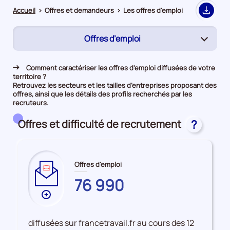
Accueil
>
Offres et demandeurs
>
Les offres d'emploi
Export
Offres d’emploi
(page
active)
Rapprochement
Comment caractériser les offres d'emploi diffusées de votre
territoire ?
Demandeurs d'emploi
Retrouvez les secteurs et les tailles d’entreprises proposant des
offres, ainsi que les détails des profils recherchés par les
recruteurs.
Offres et difficulté de recrutement
?
Offres d'emploi
DOUBS
76 990
Plus
de
données
diffusées sur francetravail.fr au cours des 12
sur