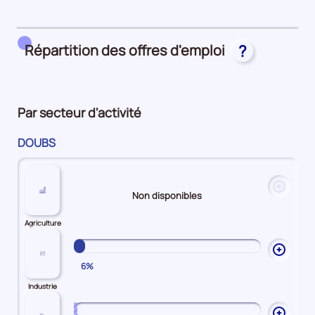
25%
main
Attractivité
d'oeuvre
Salariale
25%
25%
Répartition des offres d'emploi
?
Par secteur d'activité
DOUBS
Ouvrir
Non disponibles
les
explic
Agriculture
sur
Agricu
Ouvrir
6%
les
explic
Industrie
sur
Industr
Ouvrir