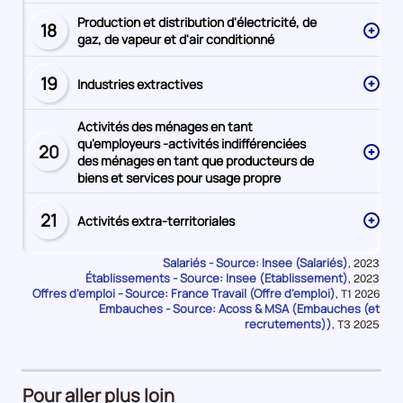
Production et distribution d'électricité, de
18
Secteur
gaz, de vapeur et d'air conditionné
numéro
19
Industries extractives
Secteur
numéro
Activités des ménages en tant
qu'employeurs -activités indifférenciées
20
Secteur
des ménages en tant que producteurs de
numéro
biens et services pour usage propre
21
Activités extra-territoriales
Secteur
numéro
Salariés - Source: Insee (Salariés)
Données
,
2023
Établissements - Source: Insee (Etablissement)
pour
Données
,
2023
la
Offres d'emploi - Source: France Travail (Offre d'emploi)
pour
Données
,
T1 2026
période
la
Embauches - Source: Acoss & MSA (Embauches (et
pour
période
la
recrutements))
Données
,
T3 2025
période
pour
la
période
Pour aller plus loin