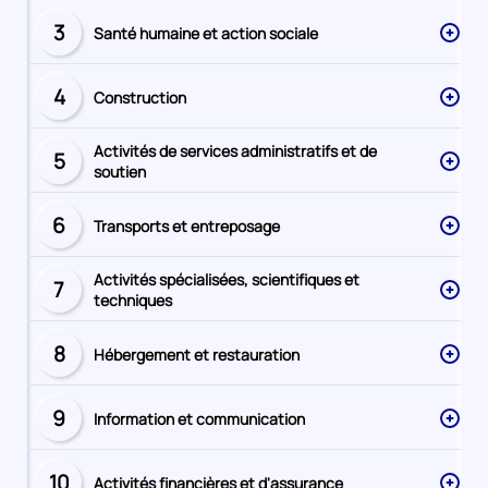
3
Santé humaine et action sociale
Secteur
numéro
4
Construction
Secteur
numéro
Activités de services administratifs et de
5
Secteur
soutien
numéro
6
Transports et entreposage
Secteur
numéro
Activités spécialisées, scientifiques et
7
Secteur
techniques
numéro
8
Hébergement et restauration
Secteur
numéro
9
Information et communication
Secteur
numéro
10
Activités financières et d'assurance