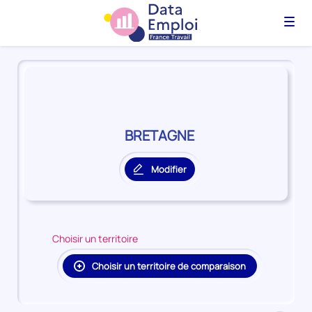
Menu
Panorama
du
territoire
BRETAGNE
BRETAGNE
Modifier
le
territoire
principal
Choisir un territoire
Choisir un territoire de comparaison