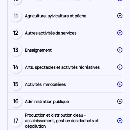
Secteur
numéro
11
Agriculture, sylviculture et pêche
Secteur
numéro
12
Autres activités de services
Secteur
numéro
13
Enseignement
Secteur
numéro
14
Arts, spectacles et activités récréatives
Secteur
numéro
15
Activités immobilières
Secteur
numéro
16
Administration publique
Secteur
numéro
Production et distribution d'eau -
17
assainissement, gestion des déchets et
Secteur
dépollution
numéro