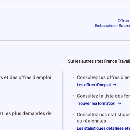
de
de
PAYS
PAYS
DE
DE
LA
LA
Offres 
82 216
Salariés
2 993
Etablissements
Embauches - Sourc
LOIRE
LOIRE
de
de
PAYS
PAYS
DE
DE
LA
LA
77 677
Salariés
9 511
Etablissements
5
LOIRE
LOIRE
Sur les autres sites France Travail
de
de
PAYS
PAYS
DE
DE
s et des offres d’emploi
Consultez les offres d’em
LA
LA
Les offres d'emploi
52 210
Salariés
8 588
Etablissements
1
LOIRE
LOIRE
de
de
Consultez la liste des f
PAYS
PAYS
Trouver ma formation
DE
DE
LA
LA
 et les plus demandés de
Consultez nos statistiqu
46 737
Salariés
2 465
Etablissements
1
LOIRE
LOIRE
ou régionales
de
de
Les statistiques détaillées et