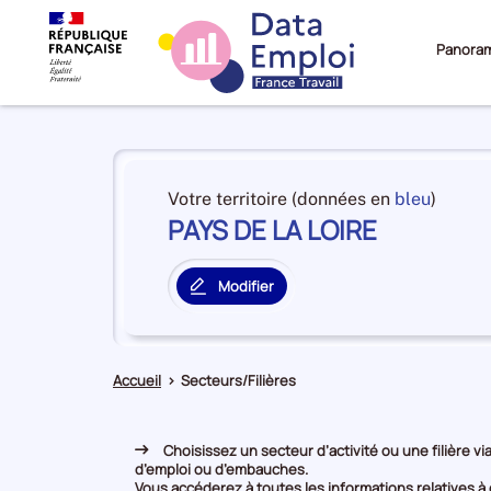
Panora
Panorama
du
et
Votre territoire (données en
bleu
)
territoire
PAYS DE LA LOIRE
en
PAYS
premiè
DE
positi
LA
Modifier
par
le
LOIRE
catégo
territoire
de
principal
donné
Accueil
>
Secteurs/Filières
Choisissez un secteur d’activité ou une filière via
d’emploi ou d’embauches.
Vous accéderez à toutes les informations relatives à c