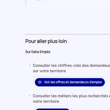
numéro
6
Transports et entreposage
Secteur
numéro
Pour aller plus loin
Activités spécialisées,
7
Secteur
scientifiques et techniques
Sur Data Emploi
numéro
Consulter les chiffres-clés des demandeur
sur votre territoire
8
Hébergement et restauration
Secteur
numéro
Voir les offres et demandeurs d’emploi
Consulter les métiers les plus recherchés
9
Information et communication
votre territoire
Secteur
numéro