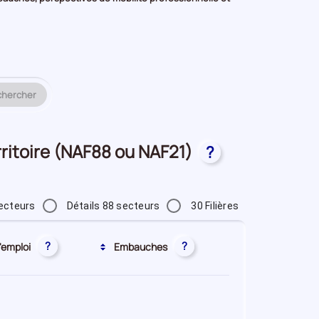
chercher
erritoire (NAF88 ou NAF21)
?
ecteurs
Détails 88 secteurs
30 Filières
?
?
'emploi
Embauches