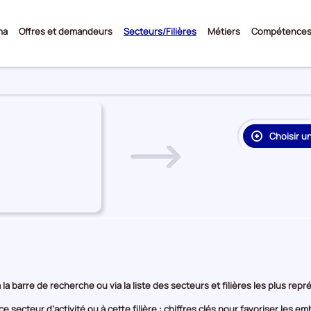
Sous-
ma
Offres et demandeurs
Secteurs/Filières
Métiers
Compétence
menu
Choisir u
re
on
rie
e
 la barre de recherche ou via la liste des secteurs et filières les plus re
e secteur d’activité ou à cette filière : chiffres clés pour favoriser les 