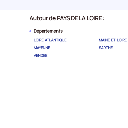
Arts, spectacles et activités
14
Secteur
récréatives
Autour de PAYS DE LA LOIRE :
numéro
Départements
LOIRE-ATLANTIQUE
MAINE-ET-LOIRE
15
Activités immobilières
Secteur
MAYENNE
SARTHE
numéro
VENDEE
16
Administration publique
Secteur
numéro
Production et distribution d'eau -
17
assainissement, gestion des
Secteur
déchets et dépollution
numéro
Nos