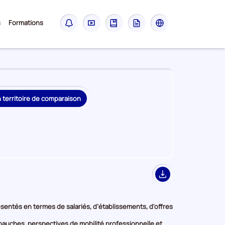
Sous-
s
Formations
Notifications
Didacticiel
Guide
Glossaire
Les
menu
sites
France
Travail
n territoire de comparaison
Export
présentés en termes de salariés, d’établissements, d'offres
embauches, perspectives de mobilité professionnelle et