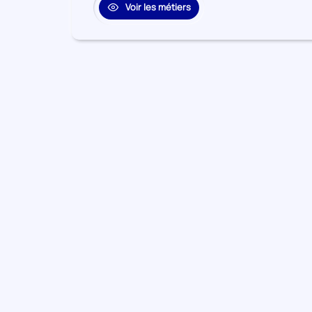
Voir les métiers
Activités financières et
10
Secteur
d'assurance
numéro
11
Enseignement
Secteur
numéro
12
Autres activités de services
Secteur
numéro
13
Agriculture, sylviculture et pêche
Secteur
numéro