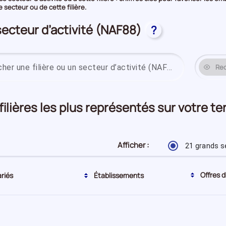
secteur ou de cette filière.
secteur d’activité (NAF88)
?
Re
 filières les plus représentés sur votre t
Afficher :
21 grands s
Tri actuel par ordre décroissant
Offres d
ariés
Établissements