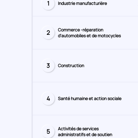
1
Industrie manufacturière
Secteur
numéro
Commerce -réparation
2
Secteur
d'automobiles et de motocycles
numéro
3
Construction
Secteur
numéro
4
Santé humaine et action sociale
Secteur
numéro
Activités de services
5
Secteur
administratifs et de soutien