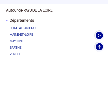
Autour de PAYS DE LA LOIRE :
Départements
LOIRE-ATLANTIQUE
MAINE-ET-LOIRE
MAYENNE
Haut
SARTHE
de
VENDEE
pag
Autres régions
AUVERGNE-RHONE-ALPES
BOURGOGNE-FRANCHE-COMTE
BRETAGNE
CENTRE-VAL DE LOIRE
CORSE